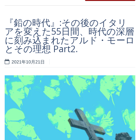
『鉛の時代』:その後のイタリ
アを変えた55日間、時代の深層
に刻み込まれたアルド・モーロ
とその理想 Part2.
2021年10月21日