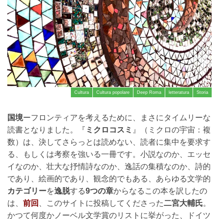
Cultura
Cultura popolare
Deep Roma
letteratura
Storia
国境
ーフロンティアを考えるために、まさにタイムリーな
読書となりました。『
ミクロコスミ
』（ミクロの宇宙：複
数）は、決してさらっとは読めない、読者に集中を要求す
る、もしくは考察を強いる一冊です。小説なのか、エッセ
イなのか、壮大な抒情詩なのか、逸話の集積なのか、詩的
であり、絵画的であり、観念的でもある、あらゆる文学的
カテゴリー
を
逸脱
する
9つの章
からなるこの本を訳したの
は、
前回
、このサイトに投稿してくださった
二宮大輔氏
。
かつて何度かノーベル文学賞のリストに挙がった、ドイツ