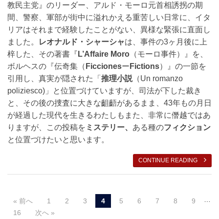
教民主党』のリーダー、アルド・モーロ元首相誘拐の期
間、警察、軍部が街中に溢れかえる重苦しい日常に、イタ
リアはそれまで経験したことがない、異様な緊張に直面し
ました。
レオナルド・シャーシャ
は、事件の3ヶ月後に上
梓した、その著書『
L’Affaire Moro
（モーロ事件）』を、
ボルヘスの『伝奇集（
Ficciones
ー
Fictions
）』の一節を
引用し、真実が隠された「
推理小説
（Un romanzo
poliziesco)」と位置づけていますが、司法が下した裁き
と、その後の捜査に大きな齟齬があるまま、43年もの月日
が経過した現代を生きるわたしもまた、非常に僭越ではあ
りますが、この投稿を
ミステリー、
ある種の
フィクション
と位置づけたいと思います。
CONTINUE READING
…
« 前へ
1
2
3
4
5
6
7
8
9
Post navigation
16
次へ »