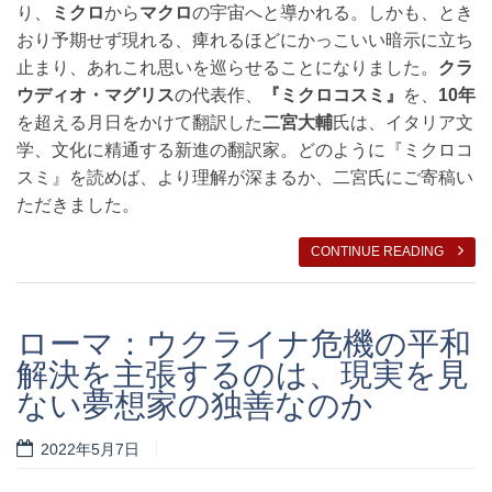
り、
ミクロ
から
マクロ
の宇宙へと導かれる。しかも、とき
おり予期せず現れる、痺れるほどにかっこいい暗示に立ち
止まり、あれこれ思いを巡らせることになりました。
クラ
ウディオ・マグリス
の代表作、
『ミクロコスミ』
を、
10年
を超える月日をかけて翻訳した
二宮大輔
氏は、イタリア文
学、文化に精通する新進の翻訳家。どのように『ミクロコ
スミ』を読めば、より理解が深まるか、二宮氏にご寄稿い
ただきました。
CONTINUE READING
ローマ：ウクライナ危機の平和
解決を主張するのは、現実を見
ない夢想家の独善なのか
2022年5月7日