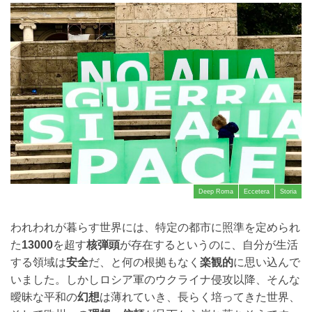
Deep Roma
Eccetera
Storia
われわれが暮らす世界には、特定の都市に照準を定められ
た
13000
を超す
核弾頭
が存在するというのに、自分が生活
する領域は
安全
だ、と何の根拠もなく
楽観的
に思い込んで
いました。しかしロシア軍のウクライナ侵攻以降、そんな
曖昧な平和の
幻想
は薄れていき、長らく培ってきた世界、