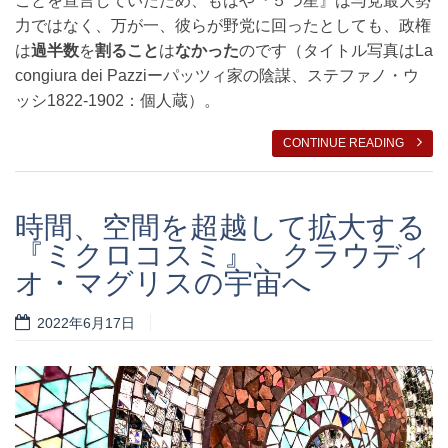
ことを宣言していたため、もはや『５つ星』は与党最大勢
力ではなく、万が一、彼らが野党に回ったとしても、政権
は
過半数
を
割ること
は
なかった
のです（タイトル写真はLa
congiura dei Pazziーパッツィ家の陰謀、ステファノ・ウ
ッシ1822-1902：個人蔵）。
CONTINUE READING
時間、空間を超越して拡大する
『ミクロコスミ』、クラウディ
オ・マグリスの宇宙へ
2022年6月17日