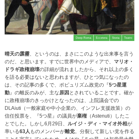
Deep Roma
Eccetera
Storia
Teatro
晴天の霹靂
、というのは、まさにこのような出来事を言う
のだ、と思います。すでに世界中のメディアで、
マリオ・
ドラギ政権崩壊
の詳細が流れましたから、それ以上の多く
を語る必要はないと思われますが、ひとつ気になったの
は、その記事の多くで、ポピュリズム政党の『
5つ星運
動
』の離反のみが、主な
原因
とされていることです。確か
に政権崩壊のきっかけとなったのは、上院議会での
DLAiuti（一般家庭や中小企業の、インフレ支援政策）の
信任投票を、『5つ星』の議員が
棄権
（Astenuti）したこ
とでした。しかし6月29日、
ルイジ・ディ・マイオ外相
が
率いる
63人
ものメンバーが
離党
。分裂して新しい党を作る