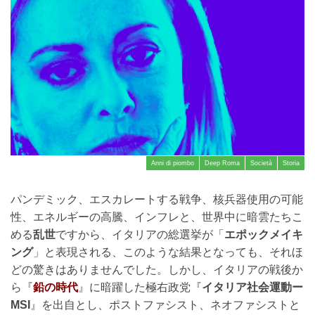
Anni di piombo
Deep Roma
Società
Storia
パンデミック、エスカレートする戦争、核兵器使用の可能
性、エネルギーの高騰、インフレと、世界中に暗雲たちこ
める
乱世
ですから、イタリアの総選挙が「
エポックメイキ
ング
」と表現される、このような結果となっても、それほ
どの驚きはありませんでした。しかし、イタリアの戦後か
ら『
鉛の時代
』に暗躍した極右政党『
イタリア社会運動ー
MSI
』を出自とし、ポストファシスト、ネオファシストと