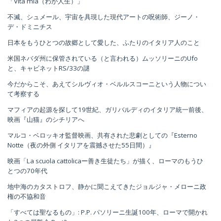
「Vita mia（わが人生）」
不滅、シュメール、宇宙を具現した現代アートの呪術師、ジーノ・
デ・ドミニチス
日本をもうひとつの故郷として愛した、ふたりのイタリア人のこと
米国ネバダ州に保管されている（と言われる）ムッソリーニのUfo
と、キャビネットRS/33の謎
今だからこそ、あえてシルヴィオ・ベルルスコーニという人物につい
て考察する
マフィアの起源を探して19世紀、ガリバルディのイタリア統一前後、
映画『山猫』のシチリアへ
マルコ・ベロッキオ監督映画、共有された悲劇としての『Esterno
Notte（夜の外側 イタリアを震撼させた55日間）』
映画「La scuola cattolicaー善き生徒たち」が描く、ローマのもうひ
とつの70年代
地中海のカタストロフ、静かに聞こえてきたジョルジャ・メローニ政
権の不協和音
「すべては聖なるもの」: P.P. パソリーニ生誕100年、ローマで開かれ