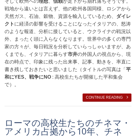
そして欧州への
理想
、
信頼
が足下から崩れ落ちそうです。
戦地から遠いとは言えず、他の欧州各国同様、ロシアから
天然ガス、石油、穀物、資源を輸入しているため、
ダイレ
クト
に経済の影響を受けることになったイタリアの、怒涛
のような報道、分析に接していると、ウクライナの戦況以
外、まったく頭に入らなくなります。世界中の多くの専門
家の方々が、毎日戦況を分析していらっしゃいますが、あ
くまでも、イタリアに暮らす
市井
の外国人の視点から、現
在の時点で、印象に残った出来事、記事、動きを、率直に
書き残しておきたいと思いました（タイトルの写真は「
平
和にYES、戦争にNO
: 高校生たちが開催した平和集会
で）。
CONTINUE READING
ローマの高校生たちのチネマ・
アメリカ占拠から10年、チネ