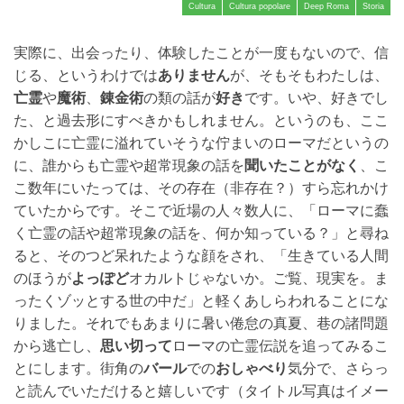
Cultura
Cultura popolare
Deep Roma
Storia
実際に、出会ったり、体験したことが一度もないので、信
じる、というわけでは
ありません
が、そもそもわたしは、
亡霊
や
魔術
、
錬金術
の類の話が
好き
です。いや、好きでし
た、と過去形にすべきかもしれません。というのも、ここ
かしこに亡霊に溢れていそうな佇まいのローマだというの
に、誰からも亡霊や超常現象の話を
聞いたことがなく
、こ
こ数年にいたっては、その存在（非存在？）すら忘れかけ
ていたからです。そこで近場の人々数人に、「ローマに蠢
く亡霊の話や超常現象の話を、何か知っている？」と尋ね
ると、そのつど呆れたような顔をされ、「生きている人間
のほうが
よっぽど
オカルトじゃないか。ご覧、現実を。ま
ったくゾッとする世の中だ」と軽くあしらわれることにな
りました。それでもあまりに暑い倦怠の真夏、巷の諸問題
から逃亡し、
思い切って
ローマの亡霊伝説を追ってみるこ
とにします。街角の
バール
での
おしゃべり
気分で、さらっ
と読んでいただけると嬉しいです（タイトル写真はイメー