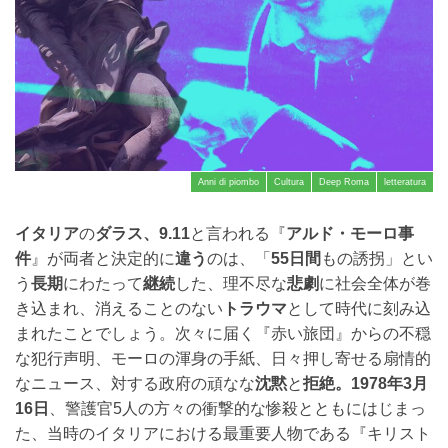
Anni di piombo
Cultura
Deep Roma
letteratura
イタリア
の
ダラス、9.11
と言われる『
アルド・モーロ事
件
』が両者と決定的に
違う
のは、「
55日間
もの誘拐」とい
う
長期
にわたって
継続
した、理不尽な
悲劇
に社会全体が巻
き込まれ、消えることのない
トラウマ
として時代に刻み込
まれたことでしょう。次々に届く『赤い旅団』からの不穏
な犯行声明、モーロの渾身の手紙、日々押し寄せる扇情的
なニュース、対する政府の頑なな
沈黙
と
拒絶。
1978年3月
16日
、警護官5人の方々の衝撃的な惨殺とともにはじまっ
た、当時のイタリアにおける最重要人物である『キリスト