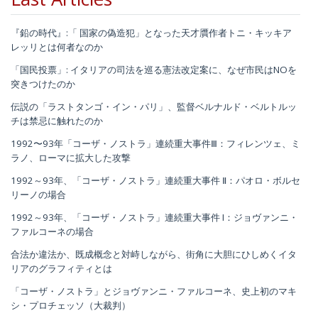
『鉛の時代』:「 国家の偽造犯」となった天才贋作者トニ・キッキア
レッリとは何者なのか
「国民投票」: イタリアの司法を巡る憲法改定案に、なぜ市民はNOを
突きつけたのか
伝説の「ラストタンゴ・イン・パリ」、監督ベルナルド・ベルトルッ
チは禁忌に触れたのか
1992〜93年「コーザ・ノストラ」連続重大事件Ⅲ：フィレンツェ、ミ
ラノ、ローマに拡大した攻撃
1992～93年、「コーザ・ノストラ」連続重大事件 Ⅱ：パオロ・ボルセ
リーノの場合
1992～93年、「コーザ・ノストラ」連続重大事件 I：ジョヴァンニ・
ファルコーネの場合
合法か違法か、既成概念と対峙しながら、街角に大胆にひしめくイタ
リアのグラフィティとは
「コーザ・ノストラ」とジョヴァンニ・ファルコーネ、史上初のマキ
シ・プロチェッソ（大裁判）