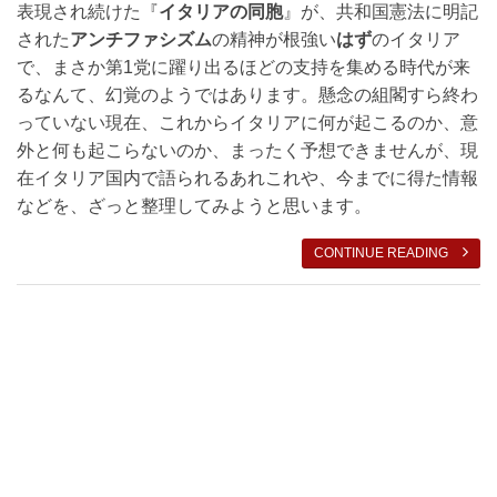
表現され続けた『
イタリアの同胞
』が、共和国憲法に明記
された
アンチファシズム
の精神が根強い
はず
のイタリア
で、まさか第1党に躍り出るほどの支持を集める時代が来
るなんて、幻覚のようではあります。懸念の組閣すら終わ
っていない現在、これからイタリアに何が起こるのか、意
外と何も起こらないのか、まったく予想できませんが、現
在イタリア国内で語られるあれこれや、今までに得た情報
などを、ざっと整理してみようと思います。
CONTINUE READING