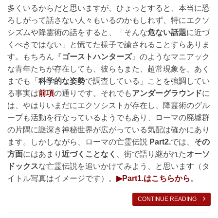
多くいるからだと思いますが、ひょっとすると、本当に恐
ろしがって話さない人々もいるのかもしれず、特にエクソ
シズムや降霊術の話をすると、「そんな
危ない話題
に近づ
くべきではない」と慌てた様子で諭されることすらありま
す。もちろん『
ゴーストハンターズ
』のようなマニアック
な青年たちが存在しても、彼らもまた、超常現象を、あく
までも「
科学的な姿勢
で調査している」ことを強調してい
る事実は
前項
の通りです。それでも
アンダーグラウンド
に
は、やはりいまだにエクソシストが存在し、降霊術のグル
ープも活動を行なっているようでもあり、ローマの廃墟群
の片隅に謎深き神秘世界が広がっている気配は確かにあり
ます。しかしながら、ローマの亡霊伝説
Part2.
では、
その
方面
にはあまり
近づくことなく
、街で語り継がれた
オーソ
ドックス
な亡霊伝説を追いかけてみよう、と思います（タ
イトル写真はイメージです）。
▶︎Part1.はこちらから
。
CONTINUE READING