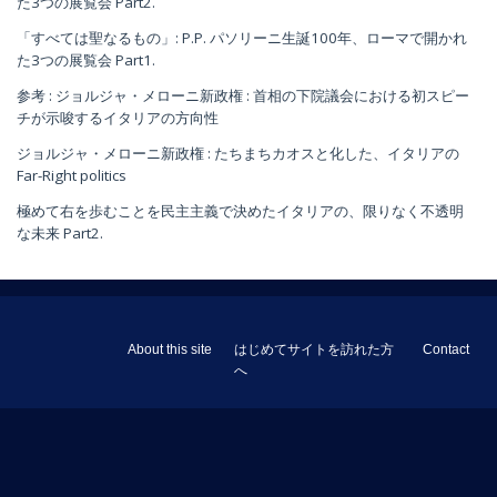
た3つの展覧会 Part2.
「すべては聖なるもの」: P.P. パソリーニ生誕100年、ローマで開かれ
た3つの展覧会 Part1.
参考 : ジョルジャ・メローニ新政権 : 首相の下院議会における初スピー
チが示唆するイタリアの方向性
ジョルジャ・メローニ新政権 : たちまちカオスと化した、イタリアの
Far-Right politics
極めて右を歩むことを民主主義で決めたイタリアの、限りなく不透明
な未来 Part2.
About this site
はじめてサイトを訪れた方
Contact
へ