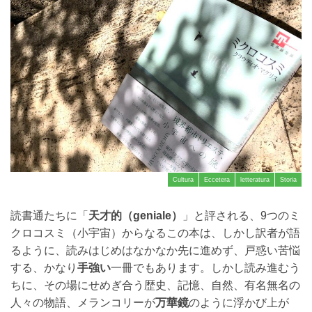
Cultura
Eccetera
letteratura
Storia
読書通たちに「
天才的（geniale）
」と評される、9つのミ
クロコスミ（小宇宙）からなるこの本は、しかし訳者が語
るように、読みはじめはなかなか先に進めず、戸惑い苦悩
する、かなり
手強い
一冊でもあります。しかし読み進むう
ちに、その場にせめぎ合う歴史、記憶、自然、有名無名の
人々の物語、メランコリーが
万華鏡
のように浮かび上が