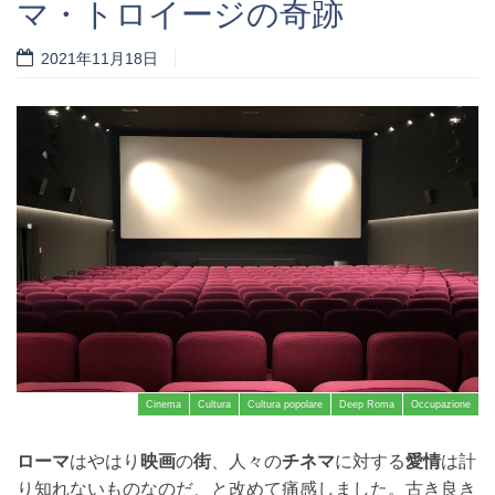
マ・トロイージの奇跡
2021年11月18日
Cinema
Cultura
Cultura popolare
Deep Roma
Occupazione
ローマ
はやはり
映画
の
街
、人々の
チネマ
に対する
愛情
は計
り知れないものなのだ、と改めて痛感しました。古き良き