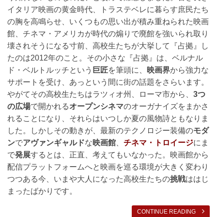
イタリア映画の黄金時代、トラステベレに暮らす庶民たち
の胸を高鳴らせ、いくつもの思い出が積み重ねられた映画
館、チネマ・アメリカが時代の煽りで廃館を強いられ取り
壊されそうになる寸前、高校生たちが大挙して『占拠』し
たのは2012年のこと。その小さな『占拠』は、ベルナル
ド・ベルトルッチという
巨匠
を筆頭に、
映画界
から強力な
サポートを受け、あっという間に街の話題をさらいます。
やがてその高校生たちはラツィオ州、ローマ市から、
3つ
の広場
で開かれる
オープンシネマ
のオーガナイズをまかさ
れることになり、それらはいつしか夏の風物詩ともなりま
した。しかしその動きが、最新のテクノロジー装備の
モダ
ン
で
アヴァンギャルド
な
映画館
、
チネマ・トロイージ
にま
で
発展
するとは、正直、考えてもいなかった。映画館から
配信プラットフォームへと映画を巡る環境が大きく変わり
つつある今、いまや大人になった高校生たちの
挑戦
ははじ
まったばかりです。
CONTINUE READING