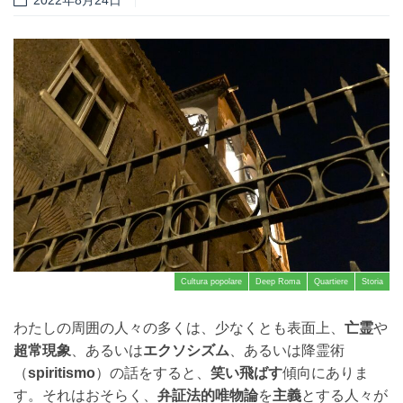
Cultura popolare
Deep Roma
Quartiere
Storia
わたしの周囲の人々の多くは、少なくとも表面上、
亡霊
や
超常現象
、あるいは
エクソシズム
、あるいは降霊術
（
spiritismo
）の話をすると、
笑い飛ばす
傾向にありま
す。それはおそらく、
弁証法的唯物論
を
主義
とする人々が