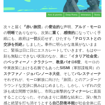
Anni di piombo
Deep Roma
letteratura
Storia
次々と届く
『赤い旅団
』の
脅迫的
な声明、
アルド・モーロ
の
明晰
でありながら、次第に
重く
、
感情的
になっていく手
紙にも、政府は
一切
反応せず、ひたすら
「テロリストとの
交渉を拒絶」
しました
。
事件に明らかな進展がないまま
に、緊張は日に日にエスカレートしていきます。もはや一
刻も無駄にできない状況のなか、遂に『
イタリア社会党
』
の
ベッティーノ・クラクシー
、
教皇パオロ6世
、モーロの
中東政策における右腕でもあった
SISMI
（軍部諜報局）の
ステファノ・ジョバンノーネ大佐
、そして
パレスティーナ
それぞれが、モーロ解放に向けた『旅団』とのアンダーグ
ラウンドな交渉に挑みはじめました。しかし、いずれの交
渉も成立間際で決裂し、市民は衝撃的な
フィナーレ
に直面
することになった。そのあまりに過酷な結末に、深い無力
感と絶望を打ち消そうとする
自己防衛本能
が社会全体に広