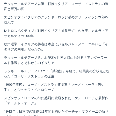
ラッキー・ルチアーノ以降、戦後イタリア「コーザ・ノストラ」の激
変と巨万の富
スピンオフ：イタリアのグランド・ロッジ派のフリーメイソン本部を
訪ねて
レトロスペクティブ：戦後イタリア「抽象芸術」の女王、カルラ・ア
ッカルディの100年
欧州選挙：イタリアの勝者は本当にジョルジャ・メローニ率いる『イ
タリアの同胞』だったのか
ラッキー・ルチアーノ PartⅡ: 第2次世界大戦における「アンダーワー
ルド作戦」とそれからのイタリア
ラッキー・ルチアーノ Part Ⅰ : 「禁酒法」を経て、暗黒街の分岐点とな
った「コーザ・ノストラ」の誕生
1900年前後 :「コーザ・ノストラ」黎明期「マーノ・ネーラ（黒い
手）」とジョセフ・ペトロシーノ
スピンオフ：ローマの街に熱烈に歓迎された、ケン・ローチと最新作
「オールド・オーク」
1943年：日本での壮絶な2年間を描いたダーチャ・マライーニの新刊