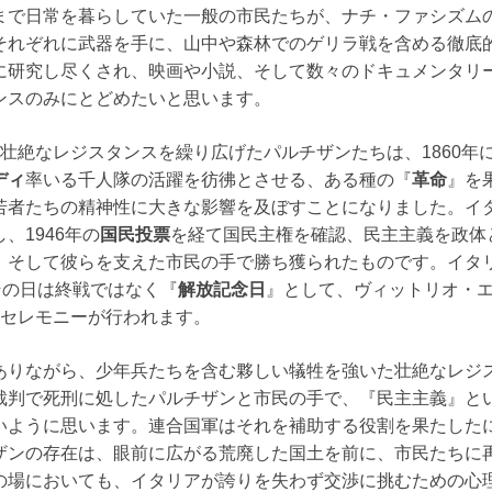
まで日常を暮らしていた一般の市民たちが、ナチ・ファシズム
それぞれに武器を手に、山中や森林でのゲリラ戦を含める徹底
に研究し尽くされ、映画や小説、そして数々のドキュメンタリ
ンスのみにとどめたいと思います。
壮絶なレジスタンスを繰り広げたパルチザンたちは、1860年
ディ
率いる千人隊の活躍を彷彿とさせる、ある種の『
革命
』を
若者たちの精神性に大きな影響を及ぼすことになりました。イ
、1946年の
国民投票
を経て国民主権を確認、民主主義を政体
、そして彼らを支えた市民の手で勝ち獲られたものです。イタ
その日は終戦ではなく『
解放記念日
』として、ヴィットリオ・
年セレモニーが行われます。
ありながら、少年兵たちを含む夥しい犠牲を強いた壮絶なレジ
裁判で死刑に処したパルチザンと市民の手で、『民主主義』と
いように思います。連合国軍はそれを補助する役割を果たした
ザンの存在は、眼前に広がる荒廃した国土を前に、市民たちに
の場においても、イタリアが誇りを失わず交渉に挑むための心