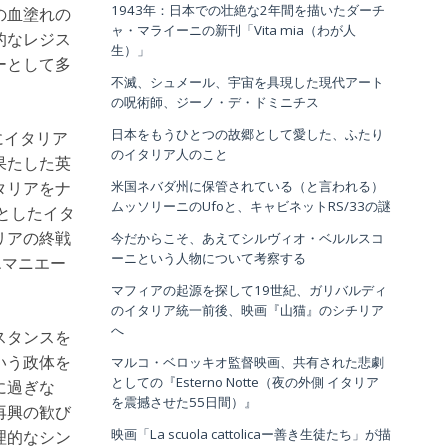
1943年：日本での壮絶な2年間を描いたダーチ
の血塗れの
ャ・マライーニの新刊「Vita mia（わが人
的なレジス
生）」
ーとして多
不滅、シュメール、宇宙を具現した現代アート
の呪術師、ジーノ・デ・ドミニチス
日本をもうひとつの故郷として愛した、ふたり
にイタリア
のイタリア人のこと
果たした英
米国ネバダ州に保管されている（と言われる）
タリアをナ
ムッソリーニのUfoと、キャビネットRS/33の謎
としたイタ
今だからこそ、あえてシルヴィオ・ベルルスコ
リアの終戦
ーニという人物について考察する
エマニエー
マフィアの起源を探して19世紀、ガリバルディ
のイタリア統一前後、映画『山猫』のシチリア
へ
スタンスを
マルコ・ベロッキオ監督映画、共有された悲劇
いう政体を
としての『Esterno Notte（夜の外側 イタリア
に過ぎな
を震撼させた55日間）』
再興の歓び
映画「La scuola cattolicaー善き生徒たち」が描
理的なシン