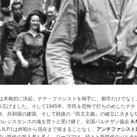
は本格的に決起。ナチ・ファシストを相手に、都市だけでなく
り広げました。そして1945年、市民を恐怖で打ちのめしたナチ
献、共和国の建国、そして戦後の『民主主義』の確立に大きな
のレジスタンスの魂を営々と受け継ぐ、全国パルチザン協会
A.N
A.N.P.I.は終戦から現在まで留まることなく、
アンチファシスト
若い世代の加入者も多く、ローマでは、続々と新世代のパルチ