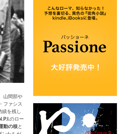
、山間部や
・ファシス
功績を残し
.P.I.
のロー
運動の核
と
ザンたちが