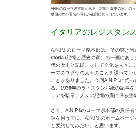
ANPIのローマ県本部がある『記憶と歴史の家』
建国の際の署名の写真が玄関に飾られています。
イタリアのレジスタンスとA.
A.N.P.I.のローマ県本部は、その
storia
(記憶と歴史の家）の一画にあり
代の歴史と記憶、そして文化を人々に
ーマのユダヤの人々のことを調べてい
ことがありました。今回A.N.P.I.
る、
1938年
のラ・スタンパ紙の記事を
リアを暗示、人々の記憶の底に眠る悲
さて、A.N.P.I.のローマ県本部の責任
話を伺う前に、A.N.P.I.のホーム
と要約してみたい、と思います。