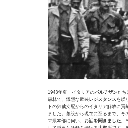
1943年夏、イタリアの
パルチザン
たち
森林で、熾烈な武装
レジスタンス
を繰
トの独裁支配からのイタリア解放に貢
ました。創設から現在に至るまで、そ
マ県本部に伺い、
お話を聞きました
。
して重要な活動を続ける
大御所
です。