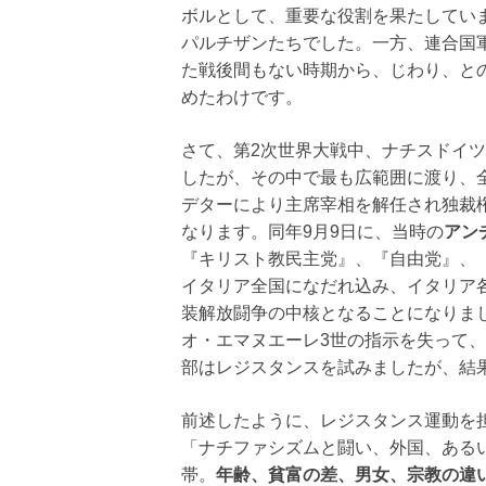
ボルとして、重要な役割を果たしてい
パルチザンたちでした。一方、連合国
た戦後間もない時期から、じわり、と
めたわけです。
さて、第2次世界大戦中、ナチスドイ
したが、その中で最も広範囲に渡り、
デターにより主席宰相を解任され独裁権
なります。同年9月9日に、当時の
アン
『キリスト教民主党』、『自由党』、
イタリア全国になだれ込み、イタリア
装解放闘争の中核となることになりま
オ・エマヌエーレ3世の指示を失って
部はレジスタンスを試みましたが、結果、
前述したように、レジスタンス運動を
「ナチファシズムと闘い、外国、ある
帯。
年齢、貧富の差、男女、宗教の違