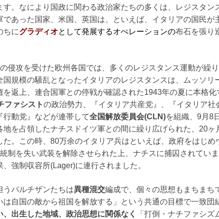
ます。なにより国政に関わる政治家たちの多くは、レジスタン
軍であった国家、米国、英国は、といえば、イタリアの国民が
のちに
グラディオ
として発展するオぺレーションの
布石を張り
ツの侵攻を受けた欧州各国では、多くのレジスタンス運動が繰
全国規模の騒乱となったイタリアのレジスタンスは、ムッソリ
を返上、連合国軍との停戦が確認された1943年の夏に本格化
チファシスト
の政治勢力、『イタリア共産党』、『イタリア社
『行動党』などが連帯して
全国解放委員会(CLN)
を組織、9月8
各地を占領したナチスドイツ軍との間に繰り広げられた、20ヶ
した。この時、80万余のイタリア兵はといえば、政府をはじめ
、統制を失い武装を解除させられた上、ナチスに捕囚されてい
強制収容所(Lager)に連行されました。
担うパルチザンたちは
異種混交
編成で、個々の思想もまちまち
いは自国の敵から祖国を解放する」という共通の目標で一致団
い、出生した地域、政治思想に関係なく
「打倒・ナチファシズ