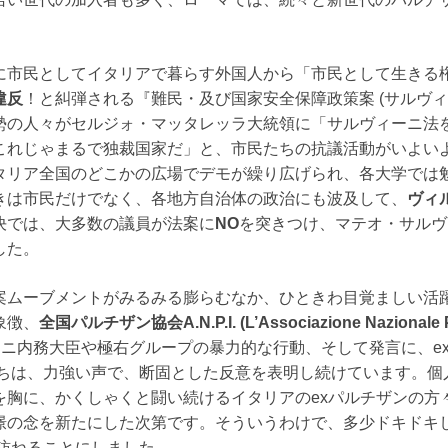
に市民としてイタリアで暮らす外国人から「市民として生きる
違反
！と糾弾される『難民・及び国家安全保障政策案 (サルヴ
勢の人々がセルジォ・マッタレッラ大統領に「サルヴィーニ法
これじゃまるで独裁国家だ」と、市民たちの抗議活動がいよい
タリア全国のどこかの広場でデモが繰り広げられ、各大学では
きは市民だけでなく、各地方自治体の政治にも波及して、
ヴィ
決では、大多数の議員が法案に
NO
を突きつけ、マテオ・サルヴ
した。
案ムーブメントがみるみる膨らむなか、ひときわ目覚ましい活
象徴、
全国パルチザン協会A.N.P.I. (L’Associazione Nazionale Pa
ニ内務大臣や極右グループの暴力的な行動、そして発言に、e
バーたちは、力強い声で、断固とした反意を表明し続けています。
を胸に、かくしゃくと闘い続けるイタリアのexパルチザンの方
憬の念を新たにした次第です。そういうわけで、多少ドキドキ
部を訪ねることにしました。