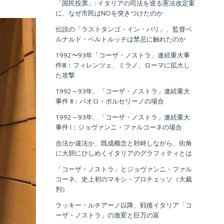
「国民投票」: イタリアの司法を巡る憲法改定案
に、なぜ市民はNOを突きつけたのか
伝説の「ラストタンゴ・イン・パリ」、監督ベ
ルナルド・ベルトルッチは禁忌に触れたのか
1992〜93年「コーザ・ノストラ」連続重大事
件Ⅲ：フィレンツェ、ミラノ、ローマに拡大し
た攻撃
1992～93年、「コーザ・ノストラ」連続重大
事件 Ⅱ：パオロ・ボルセリーノの場合
1992～93年、「コーザ・ノストラ」連続重大
事件 I：ジョヴァンニ・ファルコーネの場合
合法か違法か、既成概念と対峙しながら、街角
に大胆にひしめくイタリアのグラフィティとは
「コーザ・ノストラ」とジョヴァンニ・ファル
コーネ、史上初のマキシ・プロチェッソ（大裁
判）
ラッキー・ルチアーノ以降、戦後イタリア「コ
ーザ・ノストラ」の激変と巨万の富