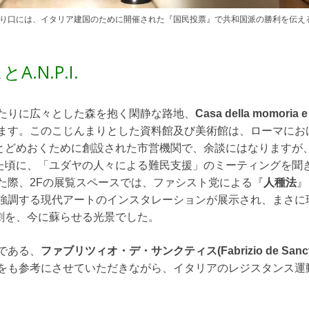
の入り口には、イタリア建国のために開催された『国民投票』で共和国派の勝利を伝え
N.P.I.
突き当たりに広々とした森を抱く閑静な路地、
Casa della momoria e 
ます。このこじんまりとした資料館及び美術館は、ローマにおけ
とどめおくために創設された市営機関で、余談にはなりますが
た頃に、「ユダヤの人々による難民支援」のミーティングを聞
に伺った際、2Fの展覧スペースでは、ファシスト党による『
人種法
』
強調する現代アートのインスタレーションが展示され、まさに
劇を、今に蘇らせる光景でした。
者である、
ファブリツィオ・デ・サンクティス(Fabrizio de Sancti
ページをも参考にさせていただきながら、イタリアのレジスタンス