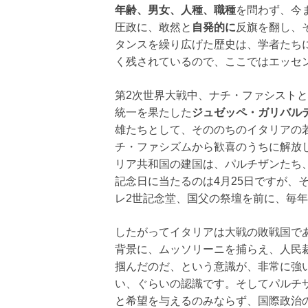
年齢、男女、人種、職種
を問わず、今
圧政に、敢然と
自発的に
反旗を翻し、
タンスを繰り広げた歴史は、学者たち
く残されているので、ここではエッセ
第2次世界大戦中、ナチ・ファシストと
統一を果たした
ジュゼッペ・ガリバル
雄たちとして、そののちのイタリアの
チ・ファシズムから歓喜のうちに解放し
リア共和国の建国は、パルチザンたち
記念日に当たるのは4月25日ですが、
レ2世記念堂、国父の祭壇を前に、毎
したがってイタリアは大戦の敗戦国で
背景に、ムッソリーニを捕らえ、人民
掴んだのだ、という意識が、非常に強
い、ぐらいの認識です。そしてパルチ
と希望を与えるのみならず、国際政治