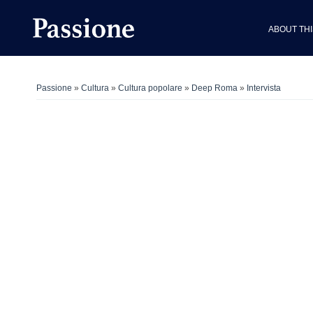
ABOUT THI
Passione
»
Cultura
»
Cultura popolare
»
Deep Roma
»
Intervista