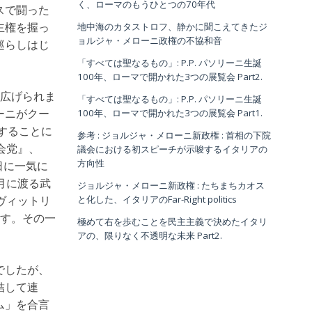
く、ローマのもうひとつの70年代
スで闘った
地中海のカタストロフ、静かに聞こえてきたジ
主権を握っ
ョルジャ・メローニ政権の不協和音
巡らしはじ
「すべては聖なるもの」: P.P. パソリーニ生誕
100年、ローマで開かれた3つの展覧会 Part2.
り広げられま
「すべては聖なるもの」: P.P. パソリーニ生誕
100年、ローマで開かれた3つの展覧会 Part1.
ーニがクー
することに
参考 : ジョルジャ・メローニ新政権 : 首相の下院
議会における初スピーチが示唆するイタリアの
会党』、
方向性
日に一気に
月に渡る武
ジョルジャ・メローニ新政権 : たちまちカオス
と化した、イタリアのFar-Right politics
ヴィットリ
ます。その一
極めて右を歩むことを民主主義で決めたイタリ
アの、限りなく不透明な未来 Part2.
でしたが、
結して連
ム」を合言