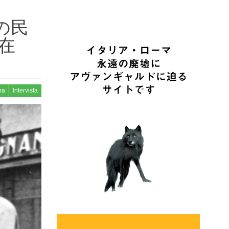
の民
現在
ma
Intervista