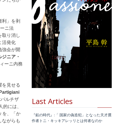
権利」を剥
ィーニ法
を取り消し
よ活発化
勉強会が開
ルジニア・
ィーニ内務
躍を見せる
rtigiani
Last Articles
xパルチザ
個人的には、
々を、「か
『鉛の時代』:「 国家の偽造犯」となった天才贋
作者トニ・キッキアレッリとは何者なのか
しながらも