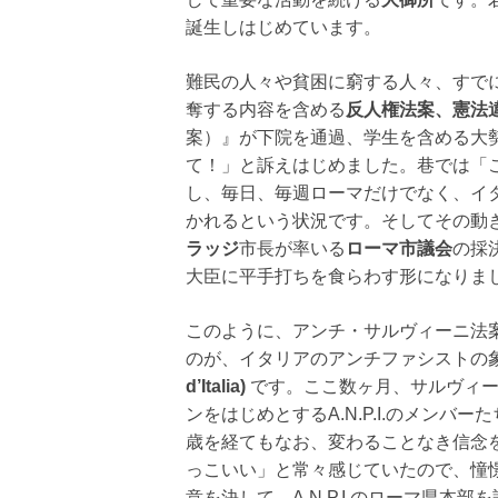
誕生しはじめています。
難民の人々や貧困に窮する人々、すで
奪する内容を含める
反人権法案、憲法
案）』が下院を通過、学生を含める大
て！」と訴えはじめました。巷では「
し、毎日、毎週ローマだけでなく、イ
かれるという状況です。そしてその動
ラッジ
市長が率いる
ローマ市議会
の採
大臣に平手打ちを食らわす形になりま
このように、アンチ・サルヴィーニ法
のが、イタリアのアンチファシストの
d’Italia)
です。ここ数ヶ月、サルヴィー
ンをはじめとするA.N.P.I.のメン
歳を経てもなお、変わることなき信念
っこいい」と常々感じていたので、憧
意を決して、A.N.P.I.のローマ県本