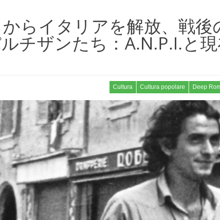
トからイタリアを解放、戦後
チザンたち：A.N.P.I.と
Cultura
Cultura popolare
Deep Ro