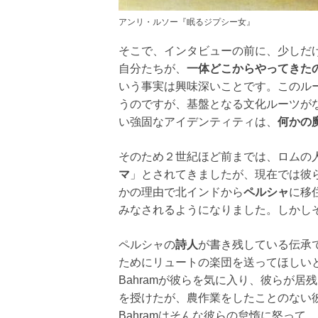
アンリ・ルソー『眠るジプシー女』
そこで、インタビューの前に、少しだ
自分たちが、
一体どこからやってきた
いう事実は興味深いことです。このル
うのですが、基盤となる文化ルーツが
い強固なアイデンティティは、
何かの
そのため２世紀ほど前までは、ロムの
マ
」とされてきましたが、現在では彼
かの理由で北インドから
ペルシャ
に移
みなされるようになりました。しかし
ペルシャの
詩人
が書き残している伝承で
ためにリュートの楽団を送ってほしい
Bahramが彼らを気に入り、彼らが
を授けたが、農作業をしたことのない
Bahramはそんな彼らの怠惰に怒っ