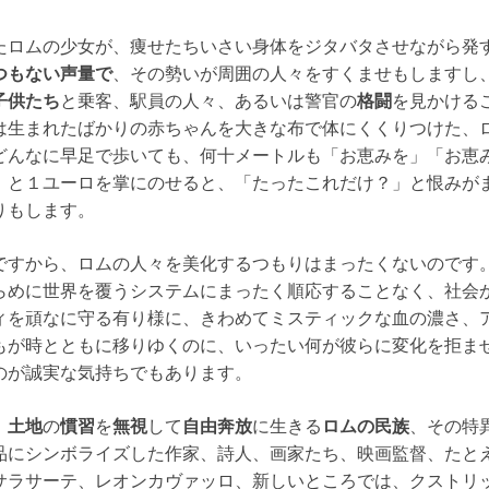
たロムの少女が、痩せたちいさい身体をジタバタさせながら発
つもない声量で
、その勢いが周囲の人々をすくませもしますし
子供たち
と乗客、駅員の人々、あるいは警官の
格闘
を見かける
は生まれたばかりの赤ちゃんを大きな布で体にくくりつけた、
どんなに早足で歩いても、何十メートルも「お恵みを」「お恵
、と１ユーロを掌にのせると、「たったこれだけ？」と恨みが
りもします。
ですから、ロムの人々を美化するつもりはまったくないのです
らめに世界を覆うシステムにまったく順応することなく、社会
ィを頑なに守る有り様に、きわめてミスティックな血の濃さ、
もが時とともに移りゆくのに、いったい何が彼らに変化を拒ま
のが誠実な気持ちでもあります。
、
土地
の
慣習
を
無視
して
自由奔放
に生きる
ロムの民族
、その特
品にシンボライズした作家、詩人、画家たち、映画監督、たと
サラサーテ、レオンカヴァッロ、新しいところでは、クストリ