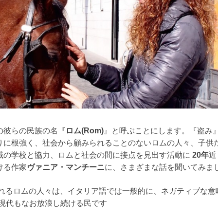
の彼らの民族の名『
ロム(Rom)
』と呼ぶことにします。『盗み
りに根強く、社会から顧みられることのないロムの人々、子供
域の学校と協力、ロムと社会の間に接点を見出す活動に
20年
近
ける作家
ヴァニア・マンチーニ
に、さまざまな話を聞いてみま
れるロムの人々は、イタリア語では一般的に、ネガティブな意
現代もなお放浪し続ける民です