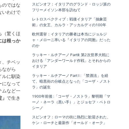
スピンオフ：イタリアのグランド・ロッジ派の
ものではな
フリーメイソン本部を訪ねて
ないわけで
レトロスペクティブ：戦後イタリア「抽象芸
術」の女王、カルラ・アッカルディの100年
ち（驚くほ
欧州選挙：イタリアの勝者は本当にジョルジ
ャ・メローニ率いる『イタリアの同胞』だった
には根っか
のか
ラッキー・ルチアーノ PartⅡ: 第2次世界大戦に
おける「アンダーワールド作戦」とそれからの
々、チベッ
イタリア
ちながら
ラッキー・ルチアーノ Part Ⅰ : 「禁酒法」を経
イルに馴染
て、暗黒街の分岐点となった「コーザ・ノスト
ーになって
ラ」の誕生
テムなど一
1900年前後 :「コーザ・ノストラ」黎明期「マ
掟」
で生き
ーノ・ネーラ（黒い手）」とジョセフ・ペトロ
シーノ
スピンオフ：ローマの街に熱烈に歓迎された、
ケン・ローチと最新作「オールド・オーク」