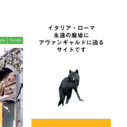
tura
Società