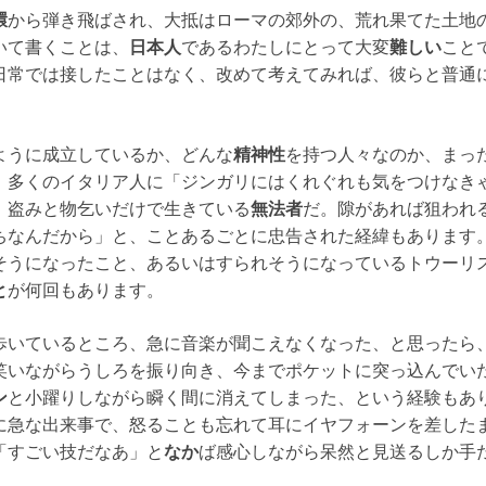
環
から弾き飛ばされ、大抵はローマの郊外の、荒れ果てた土地
いて書くことは、
日本人
であるわたしにとって大変
難しい
こと
日常では接したことはなく、改めて考えてみれば、彼らと普通
ように成立しているか、どんな
精神性
を持つ人々なのか、まっ
、多くのイタリア人に「ジンガリにはくれぐれも気をつけなき
、盗みと物乞いだけで生きている
無法者
だ。隙があれば狙われ
ちなんだから」と、ことあるごとに忠告された経緯もあります
そうになったこと、あるいはすられそうになっているトウーリ
と
が何回もあります。
歩いているところ、急に音楽が聞こえなくなった、と思ったら
笑いながらうしろを振り向き、今までポケットに突っ込んでい
ン
と小躍りしながら瞬く間に消えてしまった、という経験もあ
に急な出来事で、怒ることも忘れて耳にイヤフォーンを差した
「すごい技だなあ」と
なか
ば感心しながら呆然と見送るしか手