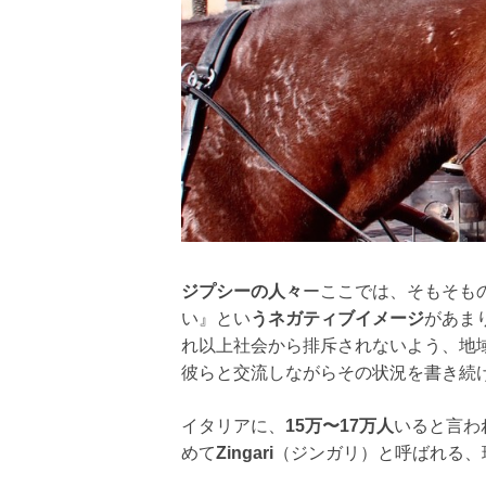
ジプシーの人々
ーここでは、そもそも
い』とい
うネガティブイメージ
があま
れ以上社会から排斥されないよう、地
彼らと交流しながらその状況を書き続
イタリアに、
15万〜17万人
いると言わ
めて
Zingari
（ジンガリ）と呼ばれる、