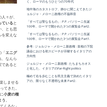
く、ローマのもうひとつの70年代
地中海のカタストロフ、静かに聞こえてきたジ
ョルジャ・メローニ政権の不協和音
の人々が、
「すべては聖なるもの」: P.P. パソリーニ生誕
っている
と
100年、ローマで開かれた3つの展覧会 Part2.
い、とも思
「すべては聖なるもの」: P.P. パソリーニ生誕
ルを変えな
100年、ローマで開かれた3つの展覧会 Part1.
参考 : ジョルジャ・メローニ新政権 : 首相の下院
議会における初スピーチが示唆するイタリアの
の「
エニグ
方向性
れ、なんら
ジョルジャ・メローニ新政権 : たちまちカオス
実であると
と化した、イタリアのFar-Right politics
極めて右を歩むことを民主主義で決めたイタリ
アの、限りなく不透明な未来 Part2.
を楽しませる
ってきた。
に
小麦の種
まう
。
ってくるな』