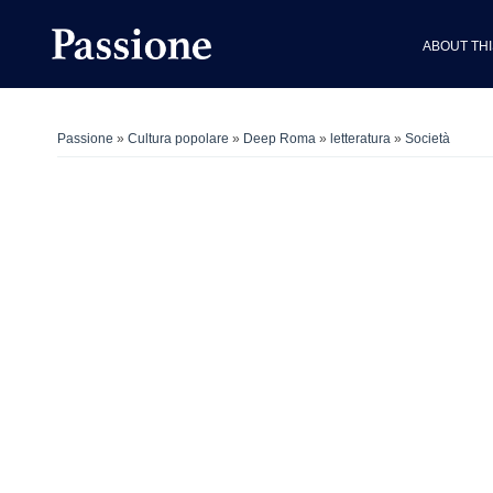
ABOUT THI
Passione
»
Cultura popolare
»
Deep Roma
»
letteratura
»
Società