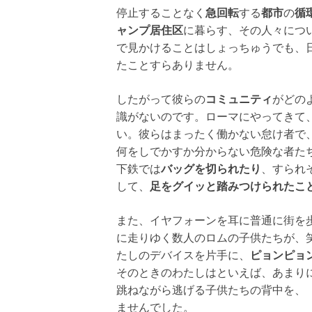
停止することなく
急回転
する
都市
の
循
ャンプ居住区
に暮らす、その人々につ
で見かけることはしょっちゅうでも、
たことすらありません。
したがって彼らの
コミュニティ
がどの
識がないのです。ローマにやってきて
い。彼らはまったく働かない怠け者で
何をしでかすか分からない危険な者た
下鉄では
バッグを切られたり
、すられ
して、
足をグイッと踏みつけられたこ
また、イヤフォーンを耳に普通に街を
に走りゆく数人のロムの子供たちが、
たしのデバイスを片手に、
ピョンピョ
そのときのわたしはといえば、あまり
跳ねながら逃げる子供たちの背中を、
ませんでした。