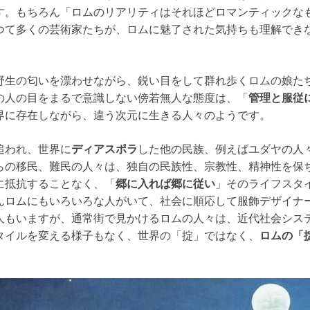
す。もちろん「ロムのリアリティはそれほどロマンティックな
つて多くの芸術家たちが、ロムに魅了された気持ちも理解でき
野生の匂いを漂わせながら、鋭い目をして群れ歩くロムの娘た
の人の目をまるで意識しない傍若無人な態度は、「
管理と服従
界に存在しながら、違う次元に生きる人々のようです。
追われ、世界に
ディアスポラ
した他の民族、例えばユダヤの人
らの移民、難民の人々は、独自の民族性、宗教性、精神性を保
に抵抗することなく、「
郷に入れば郷に従い
」そのライフスタ
んロムにもいろいろな人がいて、社会に順応して服飾デザイナ
人もいますが、通常街で見かけるロムの人々は、近代社会シス
タイルを変える様子もなく、世界の「掟」ではなく、
ロムの「