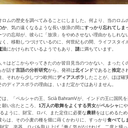
けロムの歴史を調べてみることにしました。何より、当のロム
のか
、気の遠くなるような長い放浪の間に
すっかり忘れてしま
ーツの忘却が、彼らに「放浪」をやめさせない理由かもしれな
なく、移動しつづけているのに、何世紀もの間、ライフスタイ
魔法
にかけられているようでもあり、
謎
に満ちています。
人々はどこからやってきたのか皆目見当のつかない、まったく
らが話す
言語の分析研究
から、発祥は
北インド
であると
推定
さ
住、それから少しづつ欧州に
ディアスポラ
したことが、ほぼ確
そのディアスポラの理由は、いまだ定かではありません。
は、「ペルシャの王、Scià BahramVが、インドの王に国民
と願い出たところ、
1万人の歌舞をよくする男女
が
ペルシャ
にや
居残るように、財宝、ロバ、また定住に必要な
農耕
をはじめるため
彼らは、その小麦の種を畑に蒔くかわりに、すっかり
食べてし
て、財宝、楽器、ロバを取り上げ『働く気がなければ、二度と帰