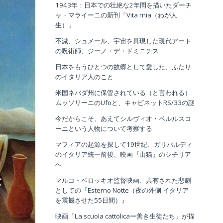
1943年：日本での壮絶な2年間を描いたダーチ
ャ・マライーニの新刊「Vita mia（わが人
生）」
不滅、シュメール、宇宙を具現した現代アート
の呪術師、ジーノ・デ・ドミニチス
日本をもうひとつの故郷として愛した、ふたり
のイタリア人のこと
米国ネバダ州に保管されている（と言われる）
ムッソリーニのUfoと、キャビネットRS/33の謎
今だからこそ、あえてシルヴィオ・ベルルスコ
ーニという人物について考察する
マフィアの起源を探して19世紀、ガリバルディ
のイタリア統一前後、映画『山猫』のシチリア
へ
マルコ・ベロッキオ監督映画、共有された悲劇
としての『Esterno Notte（夜の外側 イタリア
を震撼させた55日間）』
映画「La scuola cattolicaー善き生徒たち」が描