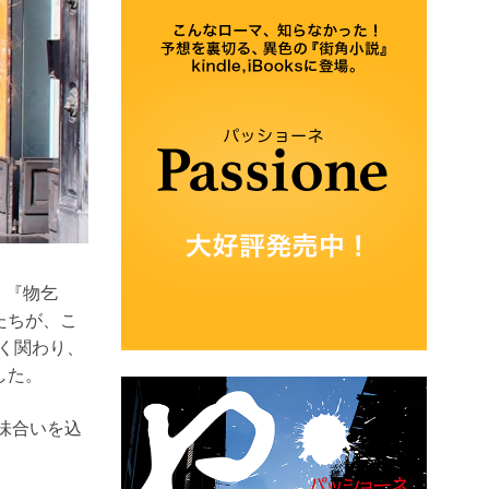
』『物乞
たちが、こ
く関わり、
した。
味合いを込