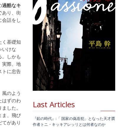
の
過酷なキ
であり、街
に会話をし
たく基礎知
ゃいけな
る。しかも
。実際、地
ストに忠告
、風のよう
たはずのわ
Last Articles
りました。
まま、飛び
『鉛の時代』:「 国家の偽造犯」となった天才贋
だてがあり
作者トニ・キッキアレッリとは何者なのか