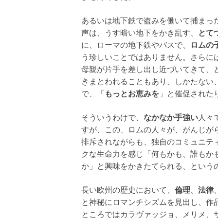
あるいは地下鉄で盗みを働いて捕まっ
声は、うす暗い地下をかき乱す、
とて
に、ローマの地下鉄やバスで、
ロムの
う珍しいことではありません。さらに
母親が片手を差し出し近づいてきて、
きまとわれることもあり、しかたない
で、「
もっとお恵みを
」と催促された
そういうわけで、
なかなか手強い
人々
すが、この、ロムの人々が、がんじが
排斥されながらも、独自のコミュニテ
クな生命力を感じ「何もかも、誰もか
か」と興味をかきたてられる、という
長い欧州の歴史において、
倫理
、
法律
と神秘にロマンチシズムを見出し、作
ところではカラヴァッジョ、メリメ、