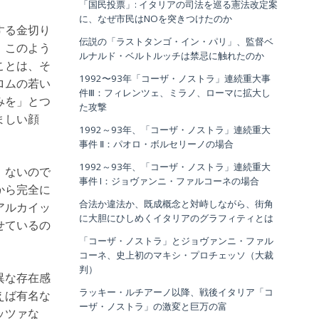
「国民投票」: イタリアの司法を巡る憲法改定案
に、なぜ市民はNOを突きつけたのか
する金切り
伝説の「ラストタンゴ・イン・パリ」、監督ベ
、このよう
ルナルド・ベルトルッチは禁忌に触れたのか
ことは、そ
1992〜93年「コーザ・ノストラ」連続重大事
ロムの若い
件Ⅲ：フィレンツェ、ミラノ、ローマに拡大し
みを」とつ
た攻撃
ましい顔
1992～93年、「コーザ・ノストラ」連続重大
事件 Ⅱ：パオロ・ボルセリーノの場合
1992～93年、「コーザ・ノストラ」連続重大
。ないので
事件 I：ジョヴァンニ・ファルコーネの場合
から完全に
合法か違法か、既成概念と対峙しながら、街角
アルカイッ
に大胆にひしめくイタリアのグラフィティとは
せているの
「コーザ・ノストラ」とジョヴァンニ・ファル
コーネ、史上初のマキシ・プロチェッソ（大裁
判）
異な存在感
ラッキー・ルチアーノ以降、戦後イタリア「コ
えば有名な
ーザ・ノストラ」の激変と巨万の富
ッツァな