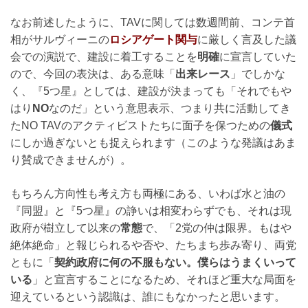
なお前述したように、TAVに関しては数週間前、コンテ首
相がサルヴィーニの
ロシアゲート関与
に厳しく言及した議
会での演説で、建設に着工することを
明確
に宣言していた
ので、今回の表決は、ある意味「
出来レース
」でしかな
く、『5つ星』としては、建設が決まっても「それでもや
はり
NO
なのだ」という意思表示、つまり共に活動してき
たNO TAVのアクティビストたちに面子を保つための
儀式
にしか過ぎないとも捉えられます（このような発議はあま
り賛成できませんが）。
もちろん方向性も考え方も両極にある、いわば水と油の
『同盟』と『5つ星』の諍いは相変わらずでも、それは現
政府が樹立して以来の
常態
で、「2党の仲は限界。もはや
絶体絶命」と報じられるや否や、たちまち歩み寄り、両党
ともに「
契約政府に何の不服もない。僕らはうまくいって
いる
」と宣言することになるため、それほど重大な局面を
迎えているという認識は、誰にもなかったと思います。