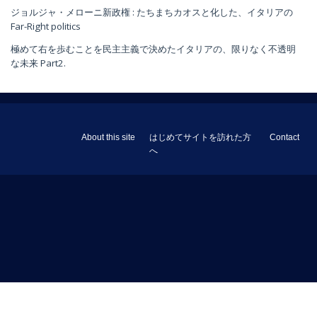
ジョルジャ・メローニ新政権 : たちまちカオスと化した、イタリアの
Far-Right politics
極めて右を歩むことを民主主義で決めたイタリアの、限りなく不透明
な未来 Part2.
About this site
はじめてサイトを訪れた方
Contact
へ