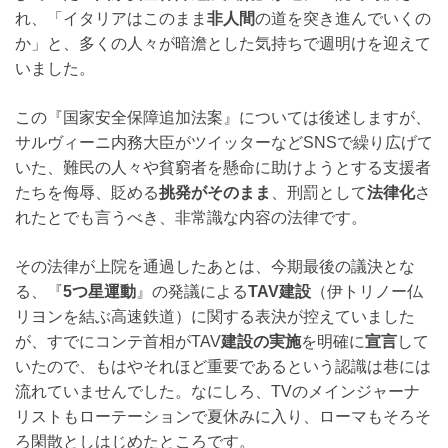
れ、「イタリアはこのまま
非人間
の道を突き進んでいくの
か」と、多くの人々が暗澹とした気持ちで週明けを迎えて
いました。
この『国家安全保障追加法案』については後述しますが、
サルヴィーニ内務大臣がツイッターなどSNSで繰り広げて
いた、難民の人々や貧窮者を懸命に助けようとする支援者
たちを侮辱、貶める
挑発がそのまま
、刑罰として
法律化
さ
れたとでも言うべき、非常識な内容の法律です。
その法律が上院を通過したあとは、今期最後の議決とな
る、『
5つ星運動
』の発議による
TAV建設
（伊トリノー仏
リヨンを結ぶ高速鉄道）に関する表決が控えていました
が、すでにコンテ首相がTAV
建設の実施
を明確に
宣言
して
いたので、もはやそれほど重要であるという認識は巷には
流れていませんでした。なにしろ、TVのメインジャーナ
リストもローテーションで夏休みに入り、ローマもそろそ
ろ閑散としはじめたところです。