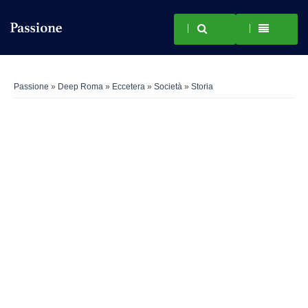
Passione
»
Deep Roma
»
Eccetera
»
Società
»
Storia