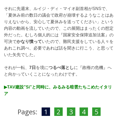
それに先週末、ルイジ・ディ・マイオ副首相がSNSで、
「夏休み前の数日の議会で政府が崩壊するようなことはあ
りえないから、安心して夏休みを送ってください」という
内容の動画を流していたので、この展開はまったくの想定
外だった。むしろ個人的には『国家安全保障追加法案』の
可決で
かなり憤って
いたので、難民支援をしている人々を
あれこれ調べ、必要であれば話を聞きに行こう、と思って
いた矢先でした。
それが一転、
7日
を境に
つるべ落とし
に『政権の危機』へ
と向かっていくことになったわけです。
▶︎TAV建設”Si”と同時に、みるみる暗雲たちこめたイタリ
ア
Pages:
1
2
3
4
5