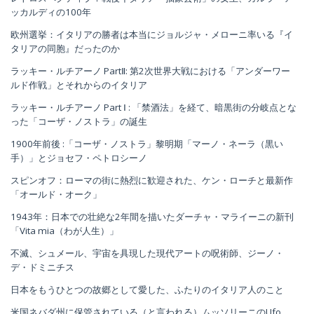
ッカルディの100年
欧州選挙：イタリアの勝者は本当にジョルジャ・メローニ率いる『イ
タリアの同胞』だったのか
ラッキー・ルチアーノ PartⅡ: 第2次世界大戦における「アンダーワー
ルド作戦」とそれからのイタリア
ラッキー・ルチアーノ Part Ⅰ : 「禁酒法」を経て、暗黒街の分岐点とな
った「コーザ・ノストラ」の誕生
1900年前後 :「コーザ・ノストラ」黎明期「マーノ・ネーラ（黒い
手）」とジョセフ・ペトロシーノ
スピンオフ：ローマの街に熱烈に歓迎された、ケン・ローチと最新作
「オールド・オーク」
1943年：日本での壮絶な2年間を描いたダーチャ・マライーニの新刊
「Vita mia（わが人生）」
不滅、シュメール、宇宙を具現した現代アートの呪術師、ジーノ・
デ・ドミニチス
日本をもうひとつの故郷として愛した、ふたりのイタリア人のこと
米国ネバダ州に保管されている（と言われる）ムッソリーニのUfo