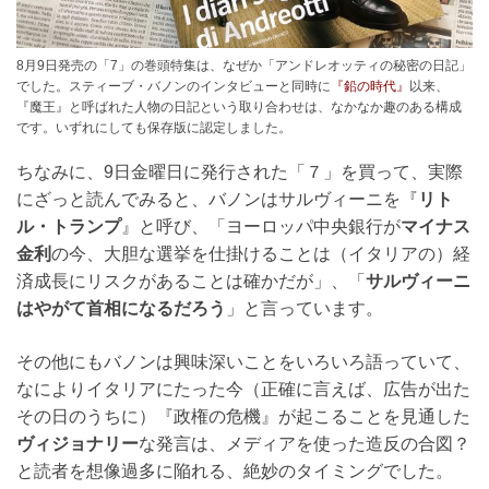
8月9日発売の「7」の巻頭特集は、なぜか「アンドレオッティの秘密の日記」
でした。スティーブ・バノンのインタビューと同時に
『鉛の時代』
以来、
『魔王』と呼ばれた人物の日記という取り合わせは、なかなか趣のある構成
です。いずれにしても保存版に認定しました。
ちなみに、9日金曜日に発行された「７」を買って、実際
にざっと読んでみると、バノンはサルヴィーニを『
リト
ル・トランプ
』と呼び、「ヨーロッパ中央銀行が
マイナス
金利
の今、大胆な選挙を仕掛けることは（イタリアの）経
済成長にリスクがあることは確かだが」、「
サルヴィーニ
はやがて首相になるだろう
」と言っています。
その他にもバノンは興味深いことをいろいろ語っていて、
なによりイタリアにたった今（正確に言えば、広告が出た
その日のうちに）『政権の危機』が起こることを見通した
ヴィジョナリー
な発言は、メディアを使った造反の合図？
と読者を想像過多に陥れる、絶妙のタイミングでした。