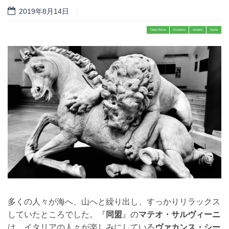
2019年8月14日
Deep Roma
Eccetera
Società
Storia
多くの人々が海へ、山へと繰り出し、すっかりリラックス
していたところでした。『
同盟
』の
マテオ・サルヴィーニ
は、イタリアの人々が楽しみにしている
ヴァカンス・シー