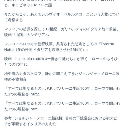
と、キャビネットRS/33の謎
今だからこそ、あえてシルヴィオ・ベルルスコーニという人物につい
て考察する
マフィアの起源を探して19世紀、ガリバルディのイタリア統一前後、
映画『山猫』のシチリアへ
マルコ・ベロッキオ監督映画、共有された悲劇としての『Esterno
Notte（夜の外側 イタリアを震撼させた55日間）』
映画「La scuola cattolicaー善き生徒たち」が描く、ローマのもうひ
とつの70年代
地中海のカタストロフ、静かに聞こえてきたジョルジャ・メローニ政
権の不協和音
「すべては聖なるもの」: P.P. パソリーニ生誕100年、ローマで開かれ
た3つの展覧会 Part2.
「すべては聖なるもの」: P.P. パソリーニ生誕100年、ローマで開かれ
た3つの展覧会 Part1.
参考 : ジョルジャ・メローニ新政権 : 首相の下院議会における初スピー
チが示唆するイタリアの方向性