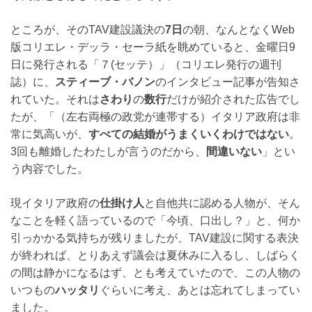
ところが、そのTAV建設議決の
7日
の朝、なんとなくWeb
版コリエレ・デッラ・セーラ紙を眺めていると、金曜日9
日に発行される「７(セッテ）」（コリエレ発行の週刊
誌）に、
スティーブ・バノン
のインタビュー記事が告知さ
れていた。それは
さわり
の
数行
だけが紹介された広告でし
たが、「（左右両極の政党が連帯する）イタリア政府は非
常に気高いが、
すべての結婚がうまくいくわけではない
。
3回も離婚したわたしが言うのだから、
間違いない
」とい
う内容でした。
現イタリア政府の
仕掛け人
と自他共に認める人物が、そん
なことを軽く語っているので「今頃、口出し？」と、何か
引っかかる気持ちが残りましたが、TAV建設に関する表決
が終われば、とりあえず議会は夏休みに入るし、しばらく
の間は静かになるはず、とも考えていたので、この人物の
いつもの
ハッタリ
ぐらいに考え、あとは忘れてしまってい
ました。