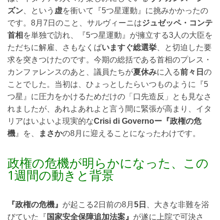
ズン
、という
虚
を衝いて『5つ星運動』に挑みかかったの
です。8月7日のこと、サルヴィーニは
ジュゼッペ・コンテ
首相
を単独で訪れ、『5つ星運動』が擁立する3人の大臣を
ただちに解雇、さもなくば
いますぐ総選挙
、と切迫した要
求を突きつけたのです。今期の総括である首相のプレス・
カンファレンスのあと、議員たちが
夏休み
に入る
前々日
の
ことでした。当初は、ひょっとしたらいつものように『5
つ星』に圧力をかけるためだけの「口先造反」とも見なさ
れましたが、あれよあれよと言う間に緊張が高まり、イタ
リアはいよいよ現実的な
Crisi di Governoー『政権の危
機
』を、
まさか
の8月に迎えることになったわけです。
政権の危機が明らかになった、この
1週間の動きと背景
『政権の危機』
が起こる2日前の8月
5日
、大きな非難を浴
びていた『
国家安全保障追加法案』
が遂に上院で可決さ