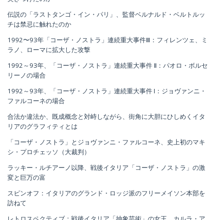
伝説の「ラストタンゴ・イン・パリ」、監督ベルナルド・ベルトルッ
チは禁忌に触れたのか
1992〜93年「コーザ・ノストラ」連続重大事件Ⅲ：フィレンツェ、ミ
ラノ、ローマに拡大した攻撃
1992～93年、「コーザ・ノストラ」連続重大事件 Ⅱ：パオロ・ボルセ
リーノの場合
1992～93年、「コーザ・ノストラ」連続重大事件 I：ジョヴァンニ・
ファルコーネの場合
合法か違法か、既成概念と対峙しながら、街角に大胆にひしめくイタ
リアのグラフィティとは
「コーザ・ノストラ」とジョヴァンニ・ファルコーネ、史上初のマキ
シ・プロチェッソ（大裁判）
ラッキー・ルチアーノ以降、戦後イタリア「コーザ・ノストラ」の激
変と巨万の富
スピンオフ：イタリアのグランド・ロッジ派のフリーメイソン本部を
訪ねて
レトロスペクティブ：戦後イタリア「抽象芸術」の女王、カルラ・ア