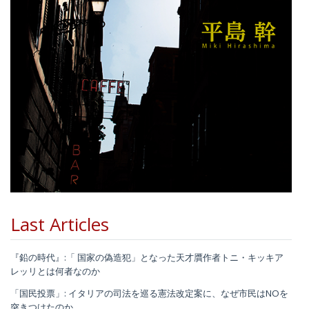
Last Articles
『鉛の時代』:「 国家の偽造犯」となった天才贋作者トニ・キッキア
レッリとは何者なのか
「国民投票」: イタリアの司法を巡る憲法改定案に、なぜ市民はNOを
突きつけたのか