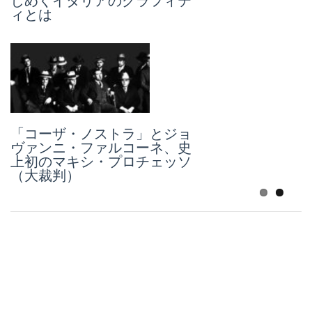
ド・ベルトルッチは禁忌に触
しめくイタリアのグラフィテ
れたのか
ィとは
1992〜93年「コーザ・ノスト
「コーザ・ノストラ」とジョ
ラ」連続重大事件Ⅲ：フィレ
ヴァンニ・ファルコーネ、史
ンツェ、ミラノ、ローマに拡
上初のマキシ・プロチェッソ
大した攻撃
（大裁判）