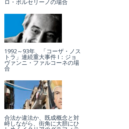
ニ・キッキアレッリとは何者
ロ・ボルセリーノの場合
なのか
1992～93年、「コーザ・ノス
「国民投票」: イタリアの司法
トラ」連続重大事件 I：ジョ
を巡る憲法改定案に、なぜ市
ヴァンニ・ファルコーネの場
民はNOを突きつけたのか
合
伝説の「ラストタンゴ・イ
合法か違法か、既成概念と対
ン・パリ」、監督ベルナル
峙しながら、街角に大胆にひ