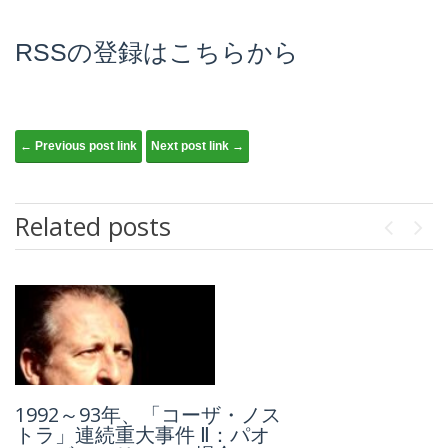
RSSの登録はこちらから
Post navigation
← Previous post link
Next post link →
Related posts
Previou
Next
『鉛の時代』:「 国家の偽造
1992～93年、「コーザ・ノス
犯」となった天才贋作者ト
トラ」連続重大事件 Ⅱ：パオ