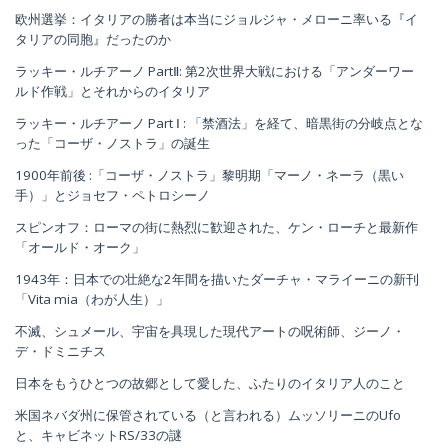
欧州選挙：イタリアの勝者は本当にジョルジャ・メローニ率いる『イ
タリアの同胞』だったのか
ラッキー・ルチアーノ PartⅡ: 第2次世界大戦における「アンダーワー
ルド作戦」とそれからのイタリア
ラッキー・ルチアーノ Part Ⅰ : 「禁酒法」を経て、暗黒街の分岐点とな
った「コーザ・ノストラ」の誕生
1900年前後 :「コーザ・ノストラ」黎明期「マーノ・ネーラ（黒い
手）」とジョセフ・ペトロシーノ
スピンオフ：ローマの街に熱烈に歓迎された、ケン・ローチと最新作
「オールド・オーク」
1943年：日本での壮絶な2年間を描いたダーチャ・マライーニの新刊
「Vita mia（わが人生）」
不滅、シュメール、宇宙を具現した現代アートの呪術師、ジーノ・
デ・ドミニチス
日本をもうひとつの故郷として愛した、ふたりのイタリア人のこと
米国ネバダ州に保管されている（と言われる）ムッソリーニのUfo
と、キャビネットRS/33の謎