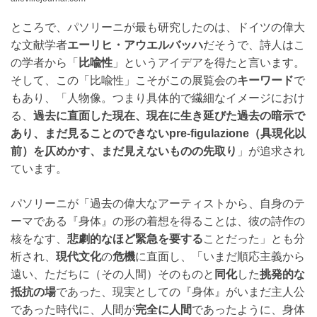
ところで、パソリーニが最も研究したのは、ドイツの偉大
な文献学者
エーリヒ・アウエルバッハ
だそうで、詩人はこ
の学者から「
比喩性
」というアイデアを得たと言います。
そして、この「比喩性」こそがこの展覧会の
キーワード
で
もあり、「人物像。つまり具体的で繊細なイメージにおけ
る、
過去に直面した現在、現在に生き延びた過去の暗示で
あり、まだ見ることのできないpre-figulazione（具現化以
前）を仄めかす、まだ見えないものの先取り
」が追求され
ています。
パソリーニが「過去の偉大なアーティストから、自身のテ
ーマである『身体』の形の着想を得ることは、彼の詩作の
核をなす、
悲劇的なほど緊急を要する
ことだった」とも分
析され、
現代文化
の
危機
に直面し、「いまだ順応主義から
遠い、ただちに（その人間）そのものと
同化
した
挑発的な
抵抗の場
であった、現実としての『身体』がいまだ主人公
であった時代に、人間が
完全に人間
であったように、身体