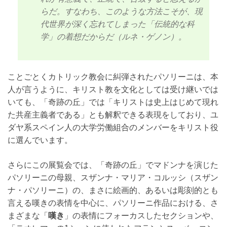
らだ。すなわち、このような方法こそが、現
代世界が深く忘れてしまった「伝統的な科
学」の着想だからだ（ルネ・ゲノン）。
ことごとくカトリック教会に糾弾されたパソリーニは、本
人が言うように、キリスト教を文化としては受け継いでは
いても、「奇跡の丘」では「キリストは史上はじめて現れ
た共産主義者である」とも解釈できる表現をしており、ユ
ダヤ系スペイン人の大学労働組合のメンバーをキリスト役
に選んでいます。
さらにこの展覧会では、「奇跡の丘」でマドンナを演じた
パソリーニの母親、スザンナ・マリア・コルッシ（スザン
ナ・パソリーニ）の、まさに絵画的、あるいは彫刻的とも
言える嘆きの表情を中心に、パソリーニ作品における、さ
まざまな「
嘆き
」の表情にフォーカスしたセクションや、