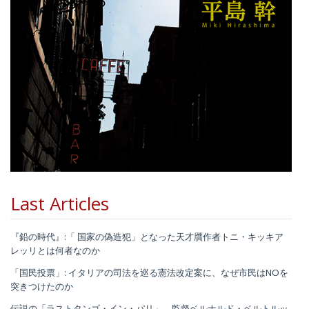
Last Articles
『鉛の時代』:「 国家の偽造犯」となった天才贋作者トニ・キッキア
レッリとは何者なのか
「国民投票」: イタリアの司法を巡る憲法改定案に、なぜ市民はNOを
突きつけたのか
伝説の「ラストタンゴ・イン・パリ」、監督ベルナルド・ベルトルッ