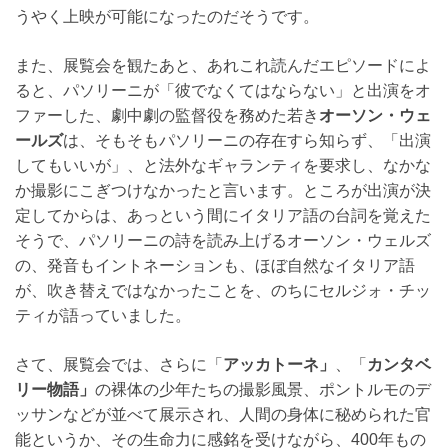
うやく上映が可能になったのだそうです。
また、展覧会を観たあと、あれこれ読んだエピソードによ
ると、パソリーニが「彼でなくてはならない」と出演をオ
ファーした、劇中劇の監督役を務めた若き
オーソン・ウェ
ールズ
は、そもそもパソリーニの存在すら知らず、「出演
してもいいが」、と法外なギャランティを要求し、なかな
か撮影にこぎつけなかったと言います。ところが出演が決
定してからは、あっという間にイタリア語の台詞を覚えた
そうで、パソリーニの詩を読み上げるオーソン・ウェルズ
の、発音もイントネーションも、ほぼ自然なイタリア語
が、吹き替えではなかったことを、のちにセルジォ・チッ
ティが語っていました。
さて、展覧会では、さらに「
アッカトーネ」
、「
カンタベ
リー物語」
の裸体の少年たちの撮影風景、ポントルモのデ
ッサンなどが並べて展示され、人間の身体に秘められた官
能というか、その生命力に感銘を受けながら、400年もの