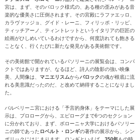
宮は、まず、そのバロック様式の、ある種の歪みがある音
楽的な優美さに圧倒されます。その宮殿にラファエッロ、
カラヴァッジョ、グイド・レーニ、フィリッポ・リッピ、
ティッチアーノ、ティントレットというイタリアの巨匠の
絵画がひしめいているわけですから、何度訪れても飽きる
ことなく、行くたびに新たな発見がある美術館です。
その美術館で開かれているパソリーニの展覧会は、コンパ
クトではありますが、なるほど、詩人の陰影の強い映像
美、人間像は、
マニエリスム
から
バロック
の魂が根底に流
れる美意識だったのだ、と改めて納得することになりまし
た。
バルベリーニ宮における「予言的身体」をテーマにした展
示は、プロローグから、エピローグまで6つのセクション
に分かれており、まず、ボローニャ大学におけるパソリー
ニの師であった
ロベルト・ロンギ
の著作の展示から、シン
ボリックにはじまります。ロンギといえば、
350年
もの時