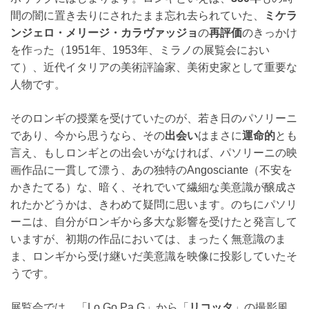
間の闇に置き去りにされたまま忘れ去られていた、
ミケラ
ンジェロ・メリージ・カラヴァッジョ
の
再評価
のきっかけ
を作った（1951年、1953年、ミラノの展覧会におい
て）、近代イタリアの美術評論家、美術史家として重要な
人物です。
そのロンギの授業を受けていたのが、若き日のパソリーニ
であり、今から思うなら、その
出会い
はまさに
運命的
とも
言え、もしロンギとの出会いがなければ、パソリーニの映
画作品に一貫して漂う、あの独特のAngosciante（不安を
かきたてる）な、暗く、それでいて繊細な美意識が醸成さ
れたかどうかは、きわめて疑問に思います。のちにパソリ
ーニは、自分がロンギから多大な影響を受けたと発言して
いますが、初期の作品においては、まったく無意識のま
ま、ロンギから受け継いだ美意識を映像に投影していたそ
うです。
展覧会では、「Lo.Go.Pa.G」から「
リコッタ
」の撮影風