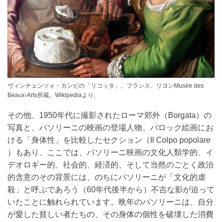
ヴィンチェンツォ・カンピの「リコッタ」。フランス、リヨンMusée des
Beaux-Arts所蔵。Wikipediaより、
その他、1950年代に撮影されたローマ郊外（Borgata）の
写真と、パソリーニの映画の登場人物、バロック絵画にお
ける「身体性」を比較したセクション（Il Colpo popolare
）もあり、ここでは、パソリーニ映画の文化人類学的、イ
デオロギー的、社会的、経済的、そして当然のごとく政治
的含意のその背景には、のちにパソリーニが「文化的虐
殺」と呼ぶであろう（60年代後半から）不吉な影が迫って
いたことに触れられています。晩年のパソリーニは、自分
が愛した貧しい者たちの、その身体の個性を破壊した消費