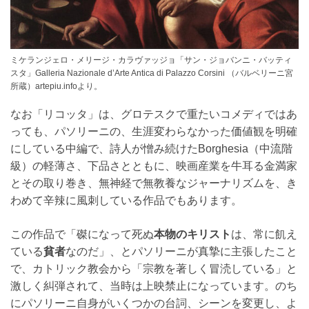
ミケランジェロ・メリージ・カラヴァッジョ「サン・ジョバンニ・バッティ
スタ」Galleria Nazionale d’Arte Antica di Palazzo Corsini （バルベリーニ宮
所蔵）artepiu.infoより。
なお「リコッタ」は、グロテスクで重たいコメディではあ
っても、パソリーニの、生涯変わらなかった価値観を明確
にしている中編で、詩人が憎み続けたBorghesia（中流階
級）の軽薄さ、下品さとともに、映画産業を牛耳る金満家
とその取り巻き、無神経で無教養なジャーナリズムを、き
わめて辛辣に風刺している作品でもあります。
この作品で「磔になって死ぬ
本物のキリスト
は、常に飢え
ている
貧者
なのだ」、とパソリーニが真摯に主張したこと
で、カトリック教会から「宗教を著しく冒涜している」と
激しく糾弾されて、当時は上映禁止になっています。のち
にパソリーニ自身がいくつかの台詞、シーンを変更し、よ