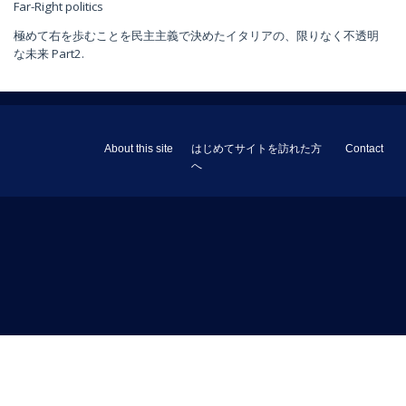
Far-Right politics
極めて右を歩むことを民主主義で決めたイタリアの、限りなく不透明
な未来 Part2.
About this site
はじめてサイトを訪れた方
Contact
へ