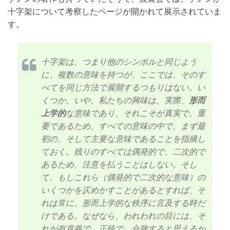
十字架について考察したページが開かれて展示されていま
す。
十字架は、つまり他のシンボルと同じよう
に、複数の意味を持つが、ここでは、そのす
べてを同じ方法で展開するつもりはない。い
くつか、いや、私たちの興味は、実際、
形而
上学的
な意味であり、それこそが真実で、重
要であるため、すべての意味の中で、まず最
初の、そして主要な意味であることを指摘し
ておく。残りのすべては偶発的で、二次的で
あるため、注意を払うことはしない。そし
て、もしこれら（偶発的で二次的な意味）の
いくつかを仄めかすことがあるとすれば、そ
れは常に、形而上学的な秩序に言及する時だ
けである。なぜなら、われわれの目には、そ
れが有意義で、正統で、合致すると思えるか