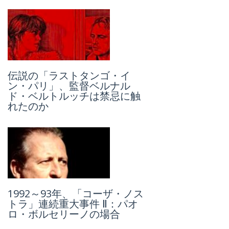
伝説の「ラストタンゴ・イ
ラッキー・ルチアーノ Part Ⅰ :
ン・パリ」、監督ベルナル
「禁酒法」を経て、暗黒街の
ド・ベルトルッチは禁忌に触
分岐点となった「コーザ・ノ
れたのか
ストラ」の誕生
1992～93年、「コーザ・ノス
1900年前後 :「コーザ・ノス
トラ」連続重大事件 Ⅱ：パオ
トラ」黎明期「マーノ・ネー
ロ・ボルセリーノの場合
ラ（黒い手）」とジョセフ・
ペトロシーノ