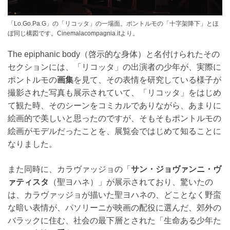
「Lo.Go.Pa.G」の「リコッタ」の一場面。ポントルモの「十字架降下」とほ
ぼ同じ構図です。Cinemalacompagnia.itより。
The epiphanic body（啓示的な身体）と名付けられたその
セクションには、「リコッタ」の出演者の少年が、実際に
ポントルモの
画集
を見て、その表情を研究している様子が
撮影された写真も展示されていて、「リコッタ」をはじめ
て観た時、そのシーンをコミカルでありながら、あまりに
絵画的で美しいと思ったのですが、そもそもポントルモの
絵画がモデルだったことを、展覧会ではじめて知ることに
なりました。
また同時に、カラヴァッジョの「
サン・ジョヴァンニ・ヴ
ァティスタ
（聖ヨハネ）」が展示されており、驚いたの
は、カラヴァッジョが描いた聖ヨハネの、どことなく野蛮
な暗い表情が、パソリーニが映画の配役に選んだ、郊外の
バラックに住む、社会の最下層とされた「生命ある少年た