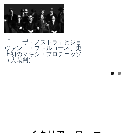
「コーザ・ノストラ」とジョ
ヴァンニ・ファルコーネ、史
スピンオフ：ローマの街に熱
上初のマキシ・プロチェッソ
烈に歓迎された、ケン・ロー
（大裁判）
チと最新作「オールド・オー
ク」