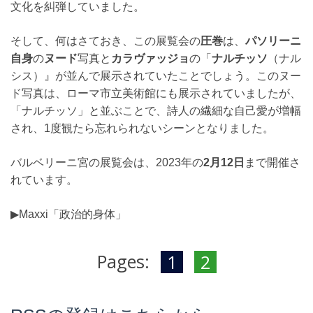
文化を糾弾していました。
そして、何はさておき、この展覧会の
圧巻
は、
パソリーニ
自身
の
ヌード
写真と
カラヴァッジョ
の「
ナルチッソ
（ナル
シス）』が並んで展示されていたことでしょう。このヌー
ド写真は、ローマ市立美術館にも展示されていましたが、
「ナルチッソ」と並ぶことで、詩人の繊細な自己愛が増幅
され、1度観たら忘れられないシーンとなりました。
バルベリーニ宮の展覧会は、2023年の
2月12日
まで開催さ
れています。
▶︎Maxxi「政治的身体」
Pages:
1
2