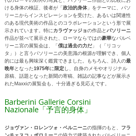
代のローマの郊外の写真と、パソリーニ作品との比較にお
ける身体の検証、後者が「
政治的身体
」をテーマに、パソ
リーニからインスピレーションを受けた、あるいは関連性
のある現代美術の作品とのコラボレーションという形で展
示されています。特に
カラヴァッジョ
の作品と
パソリーニ
作品が並べて展示された、ローマならではの
豪華
なパルベ
リーニ宮の展覧会は、「
僕は過去の力だ
」（「リコッ
タ」）と言うパソリーニの美意識の根源が理解でき、個人
的には最も興味深く鑑賞できました。もちろん、詩人の
最
晩年
となった
1975年
に
限定
し、自身のメモやオリジナル
原稿、話題となった新聞の寄稿、雑誌の記事などが展示さ
れたMaxxiの展覧会も、十分過ぎる見応えです。
Barberini Gallerie Corsini
Nazionale「予言的身体」
ジョヴァン・ロレンツォ・ベルニーニ
の指揮のもと、
フラ
ンチェスコ・ボロミーニ
の協力で建築されたバルベリーニ