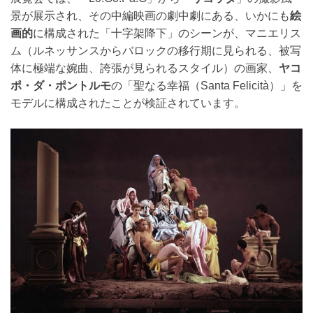
景が展示され、その中編映画の劇中劇にある、いかにも
絵
画的
に構成された「十字架降下」のシーンが、マニエリス
ム（ルネッサンスからバロックの移行期に見られる、被写
体に極端な婉曲、誇張が見られるスタイル）の画家、
ヤコ
ポ・ダ・ポントルモ
の「聖なる幸福（Santa Felicità）」を
モデルに構成されたことが検証されています。