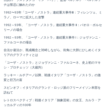
チは禁忌に触れたのか
1992〜93年「コーザ・ノストラ」連続重大事件Ⅲ：フィレンツェ、ミ
ラノ、ローマに拡大した攻撃
1992～93年、「コーザ・ノストラ」連続重大事件 Ⅱ：パオロ・ボルセ
リーノの場合
1992～93年、「コーザ・ノストラ」連続重大事件 I：ジョヴァンニ・
ファルコーネの場合
合法か違法か、既成概念と対峙しながら、街角に大胆にひしめくイタ
リアのグラフィティとは
「コーザ・ノストラ」とジョヴァンニ・ファルコーネ、史上初のマキ
シ・プロチェッソ（大裁判）
ラッキー・ルチアーノ以降、戦後イタリア「コーザ・ノストラ」の激
変と巨万の富
スピンオフ：イタリアのグランド・ロッジ派のフリーメイソン本部を
訪ねて
レトロスペクティブ：戦後イタリア「抽象芸術」の女王、カルラ・ア
ッカルディの100年