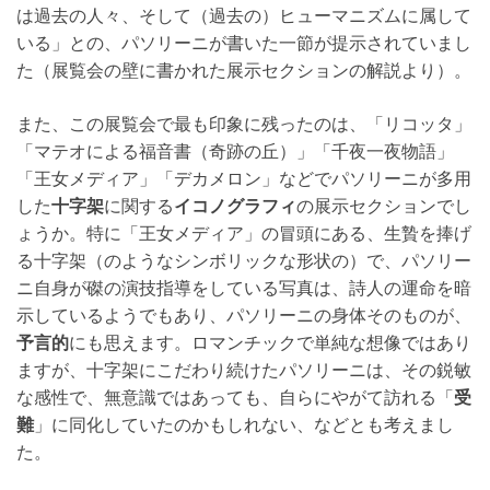
は過去の人々、そして（過去の）ヒューマニズムに属して
いる」との、パソリーニが書いた一節が提示されていまし
た（展覧会の壁に書かれた展示セクションの解説より）。
また、この展覧会で最も印象に残ったのは、「リコッタ」
「マテオによる福音書（奇跡の丘）」「千夜一夜物語」
「王女メディア」「デカメロン」などでパソリーニが多用
した
十字架
に関する
イコノグラフィ
の展示セクションでし
ょうか。特に「王女メディア」の冒頭にある、生贄を捧げ
る十字架（のようなシンボリックな形状の）で、パソリー
ニ自身が磔の演技指導をしている写真は、詩人の運命を暗
示しているようでもあり、パソリーニの身体そのものが、
予言的
にも思えます。ロマンチックで単純な想像ではあり
ますが、十字架にこだわり続けたパソリーニは、その鋭敏
な感性で、無意識ではあっても、自らにやがて訪れる「
受
難
」に同化していたのかもしれない、などとも考えまし
た。