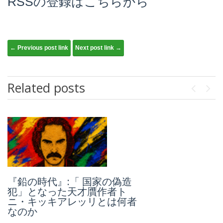
RSSの登録はこちらから
Post navigation
← Previous post link
Next post link →
Related posts
Previou
Next
『鉛の時代』:「 国家の偽造
ラッキー・ルチアーノ PartⅡ:
犯」となった天才贋作者ト
第2次世界大戦における「ア
ニ・キッキアレッリとは何者
ンダーワールド作戦」とそれ
なのか
からのイタリア