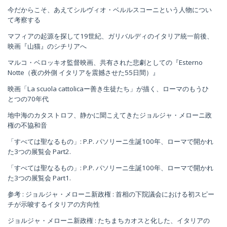
今だからこそ、あえてシルヴィオ・ベルルスコーニという人物につい
て考察する
マフィアの起源を探して19世紀、ガリバルディのイタリア統一前後、
映画『山猫』のシチリアへ
マルコ・ベロッキオ監督映画、共有された悲劇としての『Esterno
Notte（夜の外側 イタリアを震撼させた55日間）』
映画「La scuola cattolicaー善き生徒たち」が描く、ローマのもうひ
とつの70年代
地中海のカタストロフ、静かに聞こえてきたジョルジャ・メローニ政
権の不協和音
「すべては聖なるもの」: P.P. パソリーニ生誕100年、ローマで開かれ
た3つの展覧会 Part2.
「すべては聖なるもの」: P.P. パソリーニ生誕100年、ローマで開かれ
た3つの展覧会 Part1.
参考 : ジョルジャ・メローニ新政権 : 首相の下院議会における初スピー
チが示唆するイタリアの方向性
ジョルジャ・メローニ新政権 : たちまちカオスと化した、イタリアの