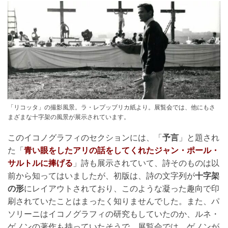
「リコッタ」の撮影風景。ラ・レプッブリカ紙より。展覧会では、他にもさ
まざまな十字架の風景が展示されています。
このイコノグラフィのセクションには、「
予言
」と題され
た「
青い眼をしたアリの話をしてくれたジャン・ポール・
サルトルに捧げる
」詩も展示されていて、詩そのものは以
前から知ってはいましたが、初版は、詩の文字列が
十字架
の形
にレイアウトされており、このような凝った趣向で印
刷されていたことはまったく知りませんでした。また、パ
ソリーニはイコノグラフィの研究もしていたのか、ルネ・
ゲノンの著作も持っていたそうで、展覧会では、ゲノンが