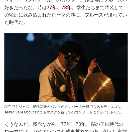
マイヤー（メイオール）のカヴァー、僕は特にブルースが
好きだったな。時は
77年、78年
。学生たちまで武装して
の騒乱に飲み込まれたローマの巷に、
ブルース
が溢れてい
た時代だ。
現在でもジャズ、現代音楽のバンドのメンバーの一員でもあるディエゴは、
Teatro Valle Occupato
でもマスクを被ってのコンサートにジョイントした。
そうなんだ。残念ながら、77年、78年、僕の子供時代の
ローマ
には、
バイオレンス
が
吹き荒れていた
。例えば家族