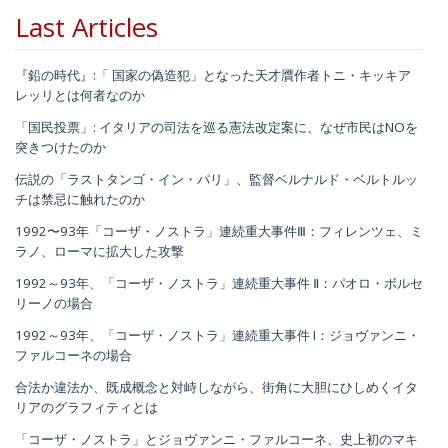
Last Articles
『鉛の時代』:「 国家の偽造犯」となった天才贋作者トニ・キッキア
レッリとは何者なのか
「国民投票」: イタリアの司法を巡る憲法改定案に、なぜ市民はNOを
突きつけたのか
伝説の「ラストタンゴ・イン・パリ」、監督ベルナルド・ベルトルッ
チは禁忌に触れたのか
1992〜93年「コーザ・ノストラ」連続重大事件Ⅲ：フィレンツェ、ミ
ラノ、ローマに拡大した攻撃
1992～93年、「コーザ・ノストラ」連続重大事件 Ⅱ：パオロ・ボルセ
リーノの場合
1992～93年、「コーザ・ノストラ」連続重大事件 I：ジョヴァンニ・
ファルコーネの場合
合法か違法か、既成概念と対峙しながら、街角に大胆にひしめくイタ
リアのグラフィティとは
「コーザ・ノストラ」とジョヴァンニ・ファルコーネ、史上初のマキ