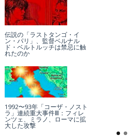
伝説の「ラストタンゴ・イ
合法か違法か、既成概念と対
ン・パリ」、監督ベルナル
峙しながら、街角に大胆にひ
ド・ベルトルッチは禁忌に触
しめくイタリアのグラフィテ
れたのか
ィとは
1992〜93年「コーザ・ノスト
「コーザ・ノストラ」とジョ
ラ」連続重大事件Ⅲ：フィレ
ヴァンニ・ファルコーネ、史
ンツェ、ミラノ、ローマに拡
上初のマキシ・プロチェッソ
大した攻撃
（大裁判）