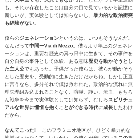
も、それが存在したことは自分の目で見ているから記憶に
新しいが、実体験としては知らないし、
暴力的な政治衝突
も経験がない
。
僕らの
ジェネレーション
というのは、いつもそうなんだ。
なんだって
中間ーVia di Mezzo
。僕らより年上のジェネレ
ーションは、重要な歴史の真っ只中に生きて、その事件を
自分自身の事件として体験、ある意味
歴史を動かそうとし
た主人公
でもあった。子供だった僕らは、彼らが動かそう
とした歴史を、受動的に生きただけだからね。しかし正直
に言うなら、多分それで僕は救われた。政治的な流れに無
理矢理組み込まれることなく、喧嘩、諍い、流血、もちろ
ん戦争を今まで実体験としては知らず、むしろ
スピリチュ
アルな世界に憧憬を抱くことができる時代
に
成長
したわけ
だから。
なんてこった!
このフラミニオ地区が、ひどく暴力的な
地域だったなんて。いいかい。今僕らが歩いている
このあ