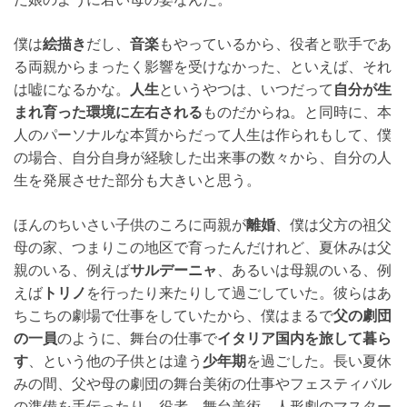
僕は
絵描き
だし、
音楽
もやっているから、役者と歌手であ
る両親からまったく影響を受けなかった、といえば、それ
は嘘になるかな。
人生
というやつは、いつだって
自分が生
まれ育った環境に左右される
ものだからね。と同時に、本
人のパーソナルな本質からだって人生は作られもして、僕
の場合、自分自身が経験した出来事の数々から、自分の人
生を発展させた部分も大きいと思う。
ほんのちいさい子供のころに両親が
離婚
、僕は父方の祖父
母の家、つまりこの地区で育ったんだけれど、夏休みは父
親のいる、例えば
サルデーニャ
、あるいは母親のいる、例
えば
トリノ
を行ったり来たりして過ごしていた。彼らはあ
ちこちの劇場で仕事をしていたから、僕はまるで
父の劇団
の一員
のように、舞台の仕事で
イタリア国内を旅して暮ら
す
、という他の子供とは違う
少年期
を過ごした。長い夏休
みの間、父や母の劇団の舞台美術の仕事やフェスティバル
の準備を手伝ったり、役者、舞台美術、人形劇のマスター