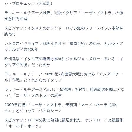
シ・プロチェッソ（大裁判）
ラッキー・ルチアーノ以降、戦後イタリア「コーザ・ノストラ」の激
変と巨万の富
スピンオフ：イタリアのグランド・ロッジ派のフリーメイソン本部を
訪ねて
レトロスペクティブ：戦後イタリア「抽象芸術」の女王、カルラ・ア
ッカルディの100年
欧州選挙：イタリアの勝者は本当にジョルジャ・メローニ率いる『イ
タリアの同胞』だったのか
ラッキー・ルチアーノ PartⅡ: 第2次世界大戦における「アンダーワー
ルド作戦」とそれからのイタリア
ラッキー・ルチアーノ Part Ⅰ : 「禁酒法」を経て、暗黒街の分岐点とな
った「コーザ・ノストラ」の誕生
1900年前後 :「コーザ・ノストラ」黎明期「マーノ・ネーラ（黒い
手）」とジョセフ・ペトロシーノ
スピンオフ：ローマの街に熱烈に歓迎された、ケン・ローチと最新作
「オールド・オーク」