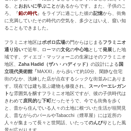
る、と
おおいに学ぶこと
があるからです。また、子供のこ
ろ、『
鉛の時代
』をライブに過ごした彼の
記憶
から、街角
に充満していたその時代の空気を、多少とはいえ、窺い知
ることもできました。
フラミニオ地区は
ポポロ広場
の門からはじまる
フラミニオ
通り沿い
で近年、ローマの
文化
の
中心地
として
発展
した地
域です。ディエゴ・マッツォーニの生家はそのフラミニオ
地区、
Zaha Hadid（ザハ・ハディッド）
の設計による
国
立現代美術館「
MAXXI」から歩いて約10分、閑静な住宅
街のなか、洗練した店が点在するシックな街並みにありま
す。現在では建ち並ぶ建物も修復され、
スーパーエレガン
ト
な雰囲気を醸すフラミニオ地区ですが、彼の子供時代は
きわめて
庶民的
な
下町
だったそうで、今でも街角を歩く
と、昔から住んでいる人々の土地に根づいた生活が垣間見
え、昔ながらのバールやTabacchi（煙草屋）には近所の
人々が集まって長々と世間話、いたって
のんびり
とした風
景が広がります。