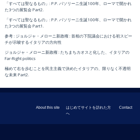
「すべては聖なるもの」: P.P. パソリーニ生誕100年、ローマで開かれ
た3つの展覧会 Part2.
「すべては聖なるもの」: P.P. パソリーニ生誕100年、ローマで開かれ
た3つの展覧会 Part1.
参考 : ジョルジャ・メローニ新政権 : 首相の下院議会における初スピー
チが示唆するイタリアの方向性
ジョルジャ・メローニ新政権 : たちまちカオスと化した、イタリアの
Far-Right politics
極めて右を歩むことを民主主義で決めたイタリアの、限りなく不透明
な未来 Part2.
About this site
はじめてサイトを訪れた方
Contact
へ