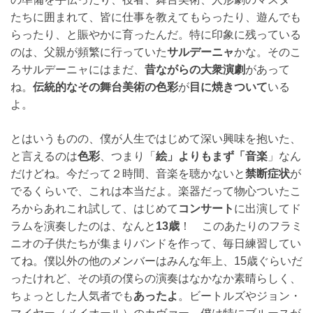
たちに囲まれて、皆に仕事を教えてもらったり、遊んでも
らったり、と賑やかに育ったんだ。特に印象に残っている
のは、父親が頻繁に行っていた
サルデーニャ
かな。そのこ
ろサルデーニャにはまだ、
昔ながらの大衆演劇
があって
ね。
伝統的なその舞台美術の色彩
が
目に焼きついて
いる
よ。
とはいうものの、僕が人生ではじめて深い興味を抱いた、
と言えるのは
色彩
、つまり「
絵」よりもまず「音楽
」なん
だけどね。今だって２時間、音楽を聴かないと
禁断症状
が
でるくらいで、これは本当だよ。楽器だって物心ついたこ
ろからあれこれ試して、はじめて
コンサート
に出演してド
ラムを演奏したのは、なんと
13歳
！ このあたりのフラミ
ニオの子供たちが集まりバンドを作って、毎日練習してい
てね。僕以外の他のメンバーはみんな年上、15歳ぐらいだ
ったけれど、その頃の僕らの演奏はなかなか素晴らしく、
ちょっとした人気者でも
あったよ
。ビートルズやジョン・