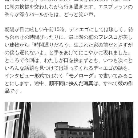
に朝の挨拶を交わしながら行き過ぎます。エスプレッソの
香りが漂うバールからは、どっと笑い声。
朝陽が目に眩しい午前10時、ディエゴにしては珍しく、待
ち合わせの時間ぴったりに、最上階の壁の
フレスコ
が美し
い建物から「時間通りだろう。生まれた家の前だとさすが
の僕も遅れないよ」と手をあげてにこやかに現れました。
ところで今回は、わたしが口を挟まずとも、いつも次々と
いろんな話題を見つけては語ってくれるディエゴの話を、
インタビュー形式ではなく「
モノローグ
」で書いてみるこ
とにします。途中、
順不同に挟んだ写真
は、すべて
彼の作
品
です。