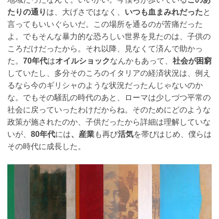
たりの通り
は、大げさではなく、
いつも血まみれだった
と
言ってもいいぐらいだ。この場所を通るのが苦痛だった
よ。でもそんな暴力的な恐ろしい世界を見たのは、子供の
ころだけだったから。それ以降、見なくて済んで助かっ
た。
70年代
は
オイルショック
なんかもあって、
社会が困窮
していたし、多分そのころのイタリアの経済状況は、例え
るなら今のギリシャのような状況だったんじゃないのか
な。でもその騒乱の時代のあと、ローマは少しづつ平常の
社会に戻っていったわけだからね。そのためにどのような
政策が施されたのか、子供だったから詳細は理解していな
いが、
80年代
には
、産業
も再び
活気
を帯びはじめ、僕らは
その時代に成長した。