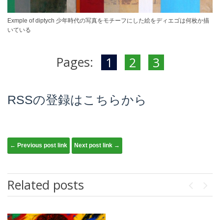
Exmple of diptych 少年時代の写真をモチーフにした絵をディエゴは何枚か描
いている
Pages:
1
2
3
RSSの登録はこちらから
Post navigation
← Previous post link
Next post link →
Related posts
Previou
Next