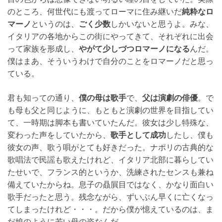
のところ、何世代にも渡ってローマに住み継いだ
純粋なロ
マーノ
というのは、
ごく少数
しかいないと思うよ。みな、
イタリアの各地からこの街にやってきて、それぞれに出会
って家族を形成し、
やがて少しづつロマーノになる
んだ。
僕はまあ、そういうわけで自分のことをロマーノだと思っ
ている。
君も知っての通り、
僕の母は歌手
で、
父は演劇の俳優
。で
も母も父と同じように、もともと演劇の世界を目指してい
て、一時期は脚本も書いていたんだ。彼女は少し特殊な、
変わった声をしていたから、
歌手として成功
したし、僕も
彼女の声、歌う唄がとても好きだった。ナポリの古典的な
歌唱法で民謡も歌えたけれど、イタリア北部に暮らしてい
たせいで、フランス的というか、洗練されたセンスも兼ね
備えていたからね。息子の贔屓目ではなく、かなり面白い
歌手だったと思う。残念ながら、ずいぶん早くに亡くなっ
てしまったけれど・・・。だから僕が憶えているのは、ま
だ娘のように若い母の姿なんだ。