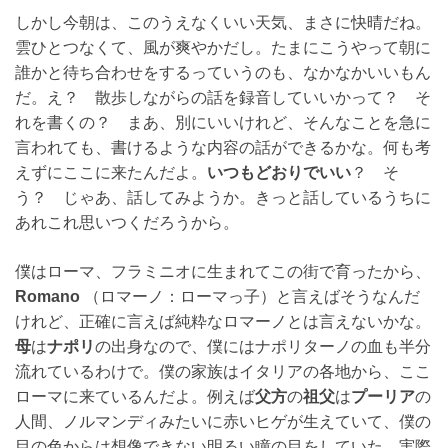
しかし今朝は、このうえなくいい天気、まさに快晴だね。
雲ひとつなくて、風が爽やかだし。たまにこうやって朝に
誰かと待ち合わせをするっていうのも、なかなかいいもん
だ。え？ 散歩しながらの話を録音していいかって？ そ
れを書くの？ まあ、別にいいけれど、そんなことを急に
言われても、書けるような内容の話ができるかな。何も考
えずにここに来たんだよ。
いつもどおりでいい
？ そ
う？ じゃあ、話してみようか。きっと話しているうちに
あれこれ思いつくだろうから。
僕はローマ、フラミニオに生まれてこの街で育ったから、
Romano
（ロマーノ：ローマっ子）と言えばそうなんだ
けれど、正確に言えば純粋なロマーノとは言えないかな。
母
は
ナポリ
の出身なので、僕にはナポリターノの血も半分
流れているわけで。僕の家族はイタリアの各地から、ここ
ローマに来ているんだよ。例えば
父方
の
祖父
は
プーリア
の
人間、ノルマンディみたいに赤いヒゲが生えていて、僕の
目の色からは想像できない明るい瞳の目をしていた。実際