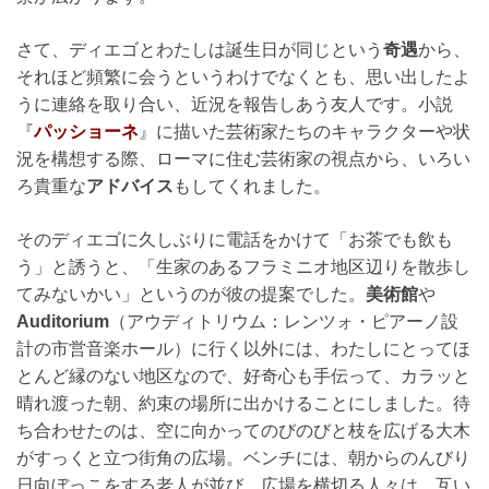
さて、ディエゴとわたしは誕生日が同じという
奇遇
から、
それほど頻繁に会うというわけでなくとも、思い出したよ
うに連絡を取り合い、近況を報告しあう友人です。小説
『
パッショーネ
』に描いた芸術家たちのキャラクターや状
況を構想する際、ローマに住む芸術家の視点から、いろい
ろ貴重な
アドバイス
もしてくれました。
そのディエゴに久しぶりに電話をかけて「お茶でも飲も
う」と誘うと、「生家のあるフラミニオ地区辺りを散歩し
てみないかい」というのが彼の提案でした。
美術館
や
Auditorium
（アウディトリウム：レンツォ・ピアーノ設
計の市営音楽ホール）に行く以外には、わたしにとってほ
とんど縁のない地区なので、好奇心も手伝って、カラッと
晴れ渡った朝、約束の場所に出かけることにしました。待
ち合わせたのは、空に向かってのびのびと枝を広げる大木
がすっくと立つ街角の広場。ベンチには、朝からのんびり
日向ぼっこをする老人が並び、広場を横切る人々は、互い