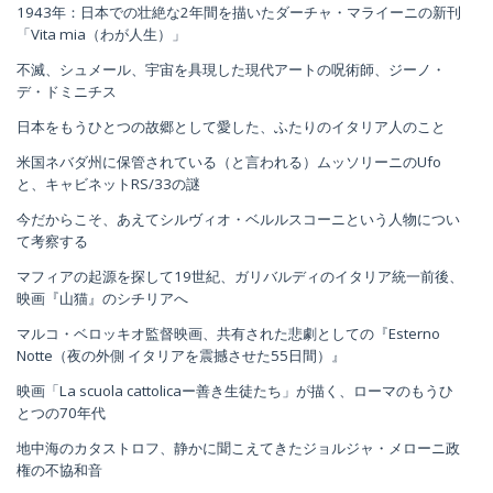
1943年：日本での壮絶な2年間を描いたダーチャ・マライーニの新刊
「Vita mia（わが人生）」
不滅、シュメール、宇宙を具現した現代アートの呪術師、ジーノ・
デ・ドミニチス
日本をもうひとつの故郷として愛した、ふたりのイタリア人のこと
米国ネバダ州に保管されている（と言われる）ムッソリーニのUfo
と、キャビネットRS/33の謎
今だからこそ、あえてシルヴィオ・ベルルスコーニという人物につい
て考察する
マフィアの起源を探して19世紀、ガリバルディのイタリア統一前後、
映画『山猫』のシチリアへ
マルコ・ベロッキオ監督映画、共有された悲劇としての『Esterno
Notte（夜の外側 イタリアを震撼させた55日間）』
映画「La scuola cattolicaー善き生徒たち」が描く、ローマのもうひ
とつの70年代
地中海のカタストロフ、静かに聞こえてきたジョルジャ・メローニ政
権の不協和音