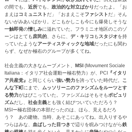
の間でも、
近所
でも、
政治的な対立ばかり
だったよ。「お
まえは
コミュニスト
だ」「おまえこそ
ファシスト
だ」そん
ないがみあいばかり。どこもかしこも今にも爆発しそうな
一触即発
の
憎しみ
に溢れていた。フラミニオ地区のこのゾ
ーンはとても
庶民的
、さらに、
デ・キリコ
も
スタジオ
を持
っていたような
アーティスティックな地域
だったにも関わ
らず、なぜか極右のグループが多くてね。
社会主義の大きなムーブメント、
MSI
(Movument Sociale
Italiana：イタリア社会運動ー極右勢力）が、PCI
『イタリ
ア共産党』
と同じくらい
強い勢力
を誇っていた時代だ。
こ
んな下町
にまで、
ムッソリーニのファシズムをルーツとす
る勢力
がはびこっていた。ファシズムはそもそも
ポピュリ
ズム
だし、
社会主義
とも強く結びついていただろう？
MSIー極右団体の本部だったのは、ほら、見えるだろ
う？ あの建物。当時、あそこにあってね。出入りするや
つらはみな、
血ばしった目つき
で辺りを睨みつけながら
鉄
棒
や
棍棒
を持ち歩くという、見るからに
危険
なやつらだっ