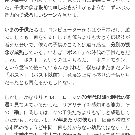
た。子供の僕は
眼前
で
血しぶき
が上がるような、ずいぶん
暴力的で
恐ろしいシーン
を見たよ。
いまの子供たち
は、コンピューターがもはや日常だし、遊
ぶにしても、何をするにしても僕らよりも大きく選択肢が
増えたせいで、僕らの子供のころとは違う感性、
分別の観
念が成熟
している。いわば「
ポス
ト」の時代の子供たちだ
よね。「ポスト」というのはもちろん、「ポストモダン」
という意味で使っているんだけれど、僕らはまだまだ
プレ
「ポスト」（ポスト以前）
、発展途上真っ盛りの子供たち
だったとも言えるかもしれない。
しかし、かなりリアルに、ローマの
70年代以降
の
時代の変
遷
を見てきているからね。リアリティを感知する能力、そ
の「
勘
」に関しては、今の子供たちよりもずっと成熟して
いたかもしれないよ。
77年あたりの僕ら
は、社会を構成す
る市民のちょうど中間、何も分からない
幼児
ではなかった
し、
大学生でも、大人でもなかった
。したがって学生運動