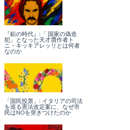
『鉛の時代』:「 国家の偽造
1992～93年、「コーザ・ノス
犯」となった天才贋作者ト
トラ」連続重大事件 Ⅱ：パオ
ニ・キッキアレッリとは何者
ロ・ボルセリーノの場合
なのか
1992～93年、「コーザ・ノス
「国民投票」: イタリアの司法
トラ」連続重大事件 I：ジョ
を巡る憲法改定案に、なぜ市
ヴァンニ・ファルコーネの場
民はNOを突きつけたのか
合