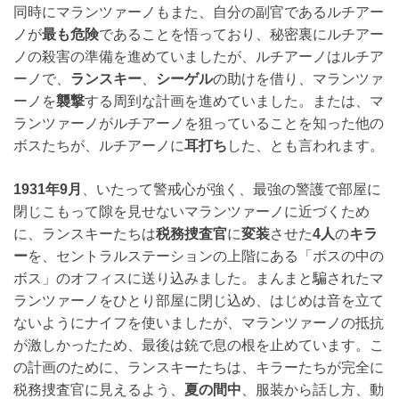
同時にマランツァーノもまた、自分の副官であるルチアー
ノが
最も危険
であることを悟っており、秘密裏にルチアー
ノの殺害の準備を進めていましたが、ルチアーノはルチア
ーノで、
ランスキー
、
シーゲル
の助けを借り、マランツァ
ーノを
襲撃
する周到な計画を進めていました。または、マ
ランツァーノがルチアーノを狙っていることを知った他の
ボスたちが、ルチアーノに
耳打ち
した、とも言われます。
1931年9月
、いたって警戒心が強く、最強の警護で部屋に
閉じこもって隙を見せないマランツァーノに近づくため
に、ランスキーたちは
税務捜査官
に
変装
させた
4人
の
キラ
ー
を、セントラルステーションの上階にある「ボスの中の
ボス」のオフィスに送り込みました。まんまと騙されたマ
ランツァーノをひとり部屋に閉じ込め、はじめは音を立て
ないようにナイフを使いましたが、マランツァーノの抵抗
が激しかったため、最後は銃で息の根を止めています。こ
の計画のために、ランスキーたちは、キラーたちが完全に
税務捜査官に見えるよう、
夏の間中
、服装から話し方、動