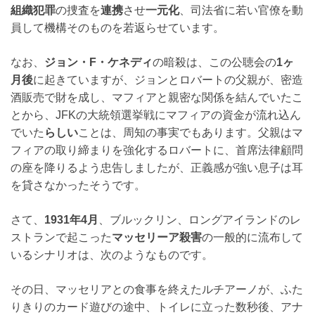
組織犯罪
の捜査を
連携
させ
一元化
、司法省に若い官僚を動
員して機構そのものを若返らせています。
なお、
ジョン・F・ケネディ
の暗殺は、この公聴会の
1ヶ
月後
に起きていますが、ジョンとロバートの父親が、密造
酒販売で財を成し、マフィアと親密な関係を結んでいたこ
とから、JFKの大統領選挙戦にマフィアの資金が流れ込ん
でいた
らしい
ことは、周知の事実でもあります。父親はマ
フィアの取り締まりを強化するロバートに、首席法律顧問
の座を降りるよう忠告しましたが、正義感が強い息子は耳
を貸さなかったそうです。
さて、
1931年4月
、ブルックリン、ロングアイランドのレ
ストランで起こった
マッセリーア殺害
の一般的に流布して
いるシナリオは、次のようなものです。
その日、マッセリアとの食事を終えたルチアーノが、ふた
りきりのカード遊びの途中、トイレに立った数秒後、アナ