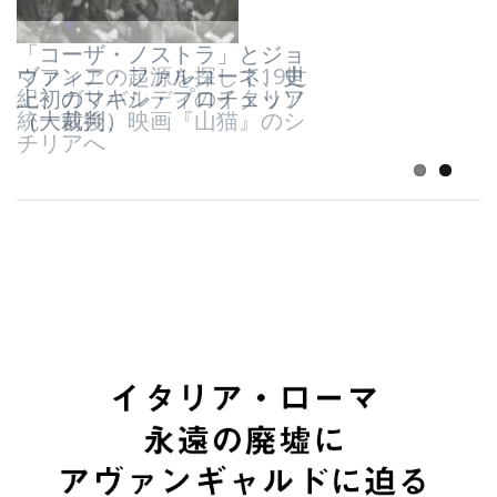
「コーザ・ノストラ」とジョ
ヴァンニ・ファルコーネ、史
マフィアの起源を探して19世
上初のマキシ・プロチェッソ
紀、ガリバルディのイタリア
（大裁判）
統一前後、映画『山猫』のシ
チリアへ