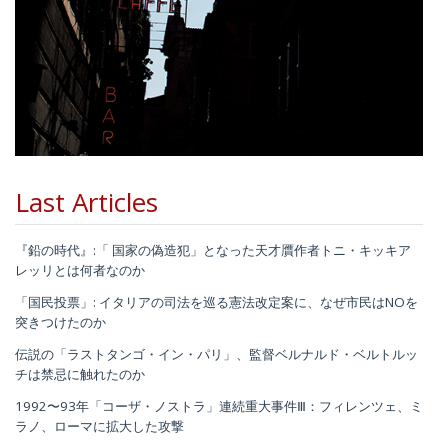
Last Articles
『鉛の時代』:「 国家の偽造犯」となった天才贋作者トニ・キッキア
レッリとは何者なのか
「国民投票」: イタリアの司法を巡る憲法改定案に、なぜ市民はNOを
突きつけたのか
伝説の「ラストタンゴ・イン・パリ」、監督ベルナルド・ベルトルッ
チは禁忌に触れたのか
1992〜93年「コーザ・ノストラ」連続重大事件Ⅲ：フィレンツェ、ミ
ラノ、ローマに拡大した攻撃