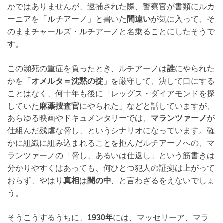
かではありませんが、逮捕された際、警察官が書類にルカ
ーニアを「ルチアーノ」と書いた
間違い
が気に入って、そ
のままチャールズ・ルチアーノと名乗ることにしたそうで
す。
この瀕死の重症を負ったとき、ルチアーノは
誰
にやられた
かを「
オメルタ＝沈黙の掟
」を厳守して、決して口にする
ことはなく、何十年も後に「レッグス・ダイアモンドを探
していた
麻薬捜査官
にやられた」などと話していますが、
あらゆる映画やドキュメンタリーでは、
マランツァーノ
が
仕組んだ残虐な脅し、というシナリオになっています。確
かに組織に組み込まれることを拒んだルチアーノへの、マ
ランツァーノの「脅し、あるいは仕返し」という筋書きは
分かりやすくはあっても、何ひとつ犯人の証拠は上がって
おらず、やはり
真相
は
闇の中
、と言わざるをえないでしょ
う。
そうこうするうちに、
1930年
には、マッセリーア、マラ