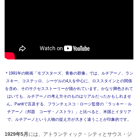
＊1991年の映画「モブスターズ、青春の群像」では、ルチアーノ、ラン
スキー、コステッロ、シーゲルの4人を中心に、ロススタインとの関係
を含め、そのサクセスストーリーが描かれています。かなり脚色されて
はいても、ルチアーノの考え方そのものはリアルだったかもしれませ
ん。PartⅡで言及する、フランチェスコ・ロージ監督の「ラッキー・ル
チアーノ（邦題 コーザ・ノストラ）」と比べると、米国とイタリア
で、ルチアーノという人物の捉え方が大きく違うことが印象的です。
1929年5月
には、アトランティック・シティとサウス・ジ