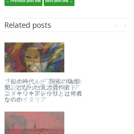
Post navigation
← Previous post link
Next post link →
Related posts
Previou
Next
『鉛の時代』:「 国家の偽造
ラッキー・ルチアーノ PartⅡ:
犯」となった天才贋作者ト
第2次世界大戦における「ア
ニ・キッキアレッリとは何者
ンダーワールド作戦」とそれ
なのか
からのイタリア