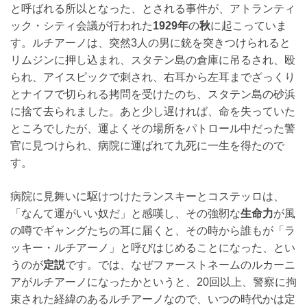
と呼ばれる所以となった、とされる事件が、アトランティ
ック・シティ会議が行われた
1929年
の
秋
に起こっていま
す。ルチアーノは、突然3人の男に銃を突きつけられると
リムジンに押し込まれ、スタテン島の倉庫に吊るされ、殴
られ、アイスピックで刺され、右耳から左耳までざっくり
とナイフで切られる拷問を受けたのち、スタテン島の砂浜
に捨て去られました。あと少し遅ければ、命を失っていた
ところでしたが、運よくその場所をパトロール中だった警
官に見つけられ、病院に運ばれて九死に一生を得たので
す。
病院に見舞いに駆けつけたランスキーとコステッロは、
「なんて運がいい奴だ」と感嘆し、その強靭な
生命力
が風
の噂でギャングたちの耳に届くと、その時から誰もが「ラ
ッキー・ルチアーノ」と呼びはじめることになった、とい
うのが
定説
です。では、なぜファーストネームのルカーニ
アがルチアーノになったかというと、20回以上、警察に拘
束された経緯のあるルチアーノなので、いつの時代かは定