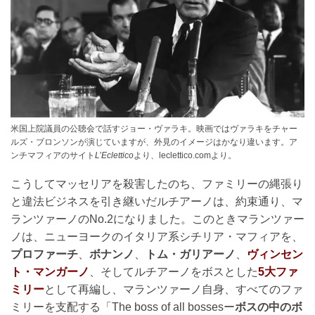
米国上院議員の公聴会で話すジョー・ヴァラキ。映画ではヴァラキをチャー
ルズ・ブロンソンが演じていますが、外見のイメージはかなり違います。ア
ンチマフィアのサイト
L’Eclettico
より、leclettico.comより。
こうしてマッセリアを殺害したのち、ファミリーの縄張り
と違法ビジネスを引き継いだルチアーノは、約束通り、マ
ランツァーノのNo.2になりました。このときマランツァー
ノは、ニューヨークのイタリア系シチリア・マフィアを、
プロファーチ
、
ボナンノ
、
トム・ガリアーノ
、
ヴィンセン
ト・マンガーノ
、そしてルチアーノをボスとした
5大ファ
ミリー
として再編し、マランツァーノ自身、すべてのファ
ミリーを支配する「The boss of all bossesー
ボスの中のボ