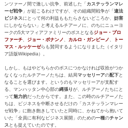
ンツァーノ間で激しい抗争、前述した「
カステッランマレ
ーゼ戦争
」が起こるわけですが、その組織間戦争が「
違法
ビジネス
にとって何の利益ももたらさないどころか、
妨害
にしかならない」と考えるルチアーノに、のちにニューヨ
ークの5大マフィアファミリーのボスとなる
ジョー・プロ
ファーチ
、
ジョー・ボナンノ
、
カルロ・ガンビーノ
、
トー
マス・ルッケーゼ
らも賛同するようになりました（イタリ
ア語版Wikipedia）。
しかし、もはやどちらかのボスにつかなければ収拾がつか
なくなったルチアーノたちは、結局
マッセリーア
の
配下
と
なることを選びます。というのもマッセリーアが支配す
る、マンハッタン中心部の
縄張り
が、ルチアーノたちにと
って
魅力的
だったからです。また、この時のルチアーノた
ちは、ビジネスを中断させるだけの「カステッランマレー
ゼ戦争」に飽き飽きしていたと同時に、かねてから抱いて
いた「全員に有利なビジネス展開」のための
一種
の
チャン
ス
とも捉えていたのです。