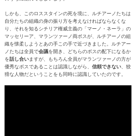
しかも、このロススタインの死を境に、ルチアーノたちは
自分たちの組織の身の振り方を考えなければならなくな
り、それを知るシチリア権威主義の「マーノ・ネーラ」の
マッセリーア、マランツァーノ両ボスが、ルチアーノの組
織を懐柔しようとあの手この手で近づきました。ルチアー
ノたちは全員で
会議
を開き、どちらのボスの配下になるか
を
話し合い
ますが、もちろん全員がマランツァーノの方が
優秀なボスであることは認識しながら、
信頼できない
、狡
猾な人物だということをも同時に認識していたのです。