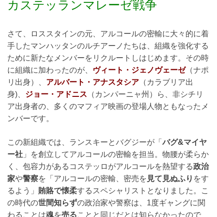
カステッランマレーゼ戦争
さて、ロススタインの元、アルコールの密輸に大々的に着
手したマンハッタンのルチアーノたちは、組織を強化する
ために新たなメンバーをリクルートしはじめます。その時
に組織に加わったのが、
ヴィート・ジェノヴェーゼ
（ナポ
リ出身）、
アルバート・アナスタシア
（カラブリア出
身)、
ジョー・アドニス
（カンパーニャ州）ら、非シチリ
ア出身者の、多くのマフィア映画の登場人物ともなったメ
ンバーです。
この新組織では、ランスキーとバグジーが「
バグ&マイヤ
ー社
」を創立してアルコールの密輸を担当。物腰が柔らか
く、包容力があるコステッロがアルコールを熱望する
政治
家
や
警察
を「アルコールの密輸、密売を
見て見ぬふり
をす
るよう」
賄賂で懐柔
するスペシャリストとなりました。こ
の時代の
世間知らず
の政治家や警察は、1度ギャングに関
わることは
魂
を
売る
ことと同じだとは知らなかったので