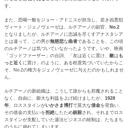
す。
また、恐喝一般をジョー・アドニスが担当し、若き凶悪犯
ヴィート・ジェノヴェーゼは、ルチアーノの副官、
No.2
となりましたが、ルチアーノに忠誠を尽くすアナスタシア
とは違って、この男が
無慈悲
な
曲者
であることを、この頃
のルチアーノは気づいていなかったようです。いや、映画
「ゴッドファーザー」の台詞、「友は近くに置け、
敵
は
も
っと近く
に置け」のように、ある程度気づいていたからこ
そ、No.2の権力をジェノヴェーゼに与えたのかもしれませ
ん。
ルチアーノの新組織は、こうして誰からも邪魔されること
なく、自由に、膨大な利益を上げ続けましたが、
1928
年
、ロススタインが
いかさま博打
で莫大な
借金
を背負い、
その借金の支払いを
拒絶
したため
銃殺
され、それまでロス
スタインが支配していた違法ビジネスの統制は、たちまち
のうちに崩れてしまいます。