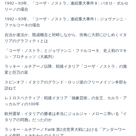
1992～93年、「コーザ・ノストラ」連続重大事件 Ⅱ：パオロ・ボルセ
リーノの場合
1992～93年、「コーザ・ノストラ」連続重大事件 I：ジョヴァンニ・
ファルコーネの場合
合法か違法か、既成概念と対峙しながら、街角に大胆にひしめくイタ
リアのグラフィティとは
「コーザ・ノストラ」とジョヴァンニ・ファルコーネ、史上初のマキ
シ・プロチェッソ（大裁判）
ラッキー・ルチアーノ以降、戦後イタリア「コーザ・ノストラ」の激
変と巨万の富
スピンオフ：イタリアのグランド・ロッジ派のフリーメイソン本部を
訪ねて
レトロスペクティブ：戦後イタリア「抽象芸術」の女王、カルラ・ア
ッカルディの100年
欧州選挙：イタリアの勝者は本当にジョルジャ・メローニ率いる『イ
タリアの同胞』だったのか
ラッキー・ルチアーノ PartⅡ: 第2次世界大戦における「アンダーワー
ルド作戦」とそれからのイタリア