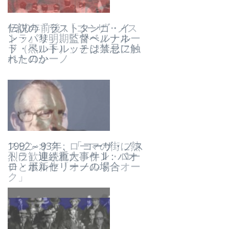
伝説の「ラストタンゴ・イ
1900年前後 :「コーザ・ノス
ン・パリ」、監督ベルナル
トラ」黎明期「マーノ・ネー
ド・ベルトルッチは禁忌に触
ラ（黒い手）」とジョセフ・
れたのか
ペトロシーノ
1992～93年、「コーザ・ノス
スピンオフ：ローマの街に熱
トラ」連続重大事件 Ⅱ：パオ
烈に歓迎された、ケン・ロー
ロ・ボルセリーノの場合
チと最新作「オールド・オー
ク」