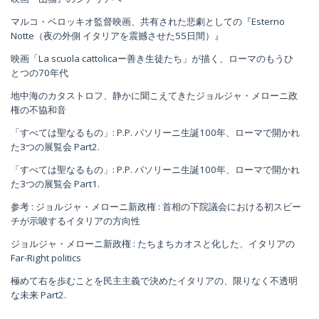
マルコ・ベロッキオ監督映画、共有された悲劇としての『Esterno
Notte（夜の外側 イタリアを震撼させた55日間）』
映画「La scuola cattolicaー善き生徒たち」が描く、ローマのもうひ
とつの70年代
地中海のカタストロフ、静かに聞こえてきたジョルジャ・メローニ政
権の不協和音
「すべては聖なるもの」: P.P. パソリーニ生誕100年、ローマで開かれ
た3つの展覧会 Part2.
「すべては聖なるもの」: P.P. パソリーニ生誕100年、ローマで開かれ
た3つの展覧会 Part1.
参考 : ジョルジャ・メローニ新政権 : 首相の下院議会における初スピー
チが示唆するイタリアの方向性
ジョルジャ・メローニ新政権 : たちまちカオスと化した、イタリアの
Far-Right politics
極めて右を歩むことを民主主義で決めたイタリアの、限りなく不透明
な未来 Part2.