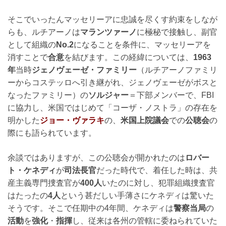
そこでいったんマッセリーアに忠誠を尽くす約束をしなが
らも、ルチアーノは
マランツァーノ
に極秘で接触し、副官
として組織の
No.2
になることを条件に、マッセリーアを
消すことで
合意
を結びます。この経緯については、
1963
年
当時
ジェノヴェーゼ・ファミリー
（ルチアーノファミリ
ーからコステッロへ引き継がれ、ジェノヴェーゼがボスと
なったファミリー）の
ソルジャー
＝下部メンバーで、FBI
に協力し、米国ではじめて「コーザ・ノストラ」の存在を
明かした
ジョー・ヴァラキ
の、
米国上院議会
での
公聴会
の
際にも語られています。
余談ではありますが、この公聴会が開かれたのは
ロバー
ト・ケネディ
が
司法長官
だった時代で、着任した時は、共
産主義専門捜査官が
400人
いたのに対し、犯罪組織捜査官
はたったの
4人
という甚だしい手薄さにケネディは驚いた
そうです。そこで任期中の4年間、ケネディは
警察当局
の
活動
を
強化
・
指揮
し、従来は各州の管轄に委ねられていた