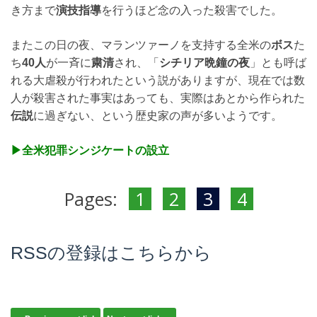
き方まで
演技指導
を行うほど念の入った殺害でした。
またこの日の夜、マランツァーノを支持する全米の
ボス
た
ち
40人
が一斉に
粛清
され、「
シチリア晩鐘の夜
」とも呼ば
れる大虐殺が行われたという説がありますが、現在では数
人が殺害された事実はあっても、実際はあとから作られた
伝説
に過ぎない、という歴史家の声が多いようです。
▶︎全米犯罪シンジケートの設立
Pages:
1
2
3
4
RSSの登録はこちらから