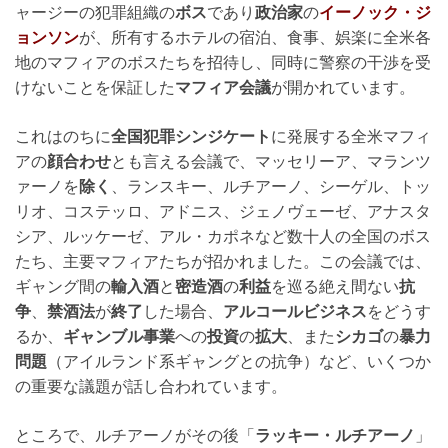
ャージーの犯罪組織の
ボス
であり
政治家
の
イーノック・ジ
ョンソン
が、所有するホテルの宿泊、食事、娯楽に全米各
地のマフィアのボスたちを招待し、同時に警察の干渉を受
けないことを保証した
マフィア会議
が開かれています。
これはのちに
全国犯罪シンジケート
に発展する全米マフィ
アの
顔合わせ
とも言える会議で、マッセリーア、マランツ
ァーノを
除く
、ランスキー、ルチアーノ、シーゲル、トッ
リオ、コステッロ、アドニス、ジェノヴェーゼ、アナスタ
シア、ルッケーゼ、アル・カポネなど数十人の全国のボス
たち、主要マフィアたちが招かれました。この会議では、
ギャング間の
輸入酒
と
密造酒
の
利益
を巡る絶え間ない
抗
争
、
禁酒法
が
終了
した場合、
アルコールビジネス
をどうす
るか、
ギャンブル事業
への
投資
の
拡大
、また
シカゴ
の
暴力
問題
（アイルランド系ギャングとの抗争）など、いくつか
の重要な議題が話し合われています。
ところで、ルチアーノがその後「
ラッキー・ルチアーノ
」