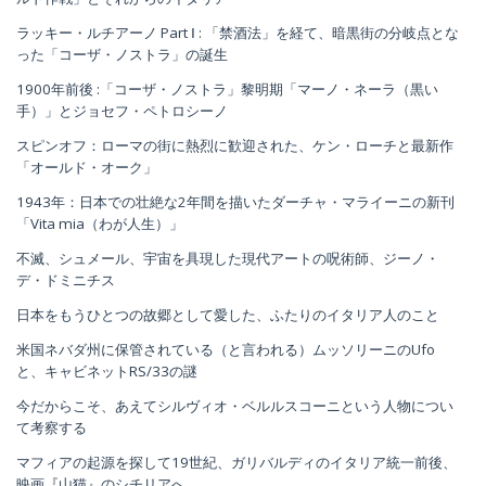
ラッキー・ルチアーノ Part Ⅰ : 「禁酒法」を経て、暗黒街の分岐点とな
った「コーザ・ノストラ」の誕生
1900年前後 :「コーザ・ノストラ」黎明期「マーノ・ネーラ（黒い
手）」とジョセフ・ペトロシーノ
スピンオフ：ローマの街に熱烈に歓迎された、ケン・ローチと最新作
「オールド・オーク」
1943年：日本での壮絶な2年間を描いたダーチャ・マライーニの新刊
「Vita mia（わが人生）」
不滅、シュメール、宇宙を具現した現代アートの呪術師、ジーノ・
デ・ドミニチス
日本をもうひとつの故郷として愛した、ふたりのイタリア人のこと
米国ネバダ州に保管されている（と言われる）ムッソリーニのUfo
と、キャビネットRS/33の謎
今だからこそ、あえてシルヴィオ・ベルルスコーニという人物につい
て考察する
マフィアの起源を探して19世紀、ガリバルディのイタリア統一前後、
映画『山猫』のシチリアへ