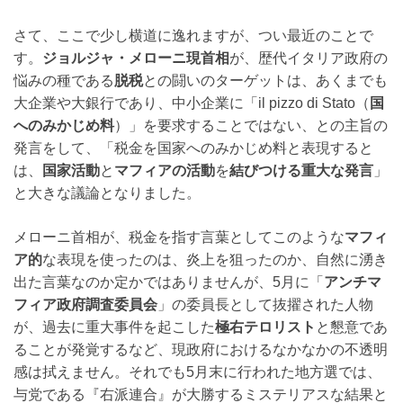
さて、ここで少し横道に逸れますが、つい最近のことで
す。
ジョルジャ・メローニ現首相
が、歴代イタリア政府の
悩みの種である
脱税
との闘いのターゲットは、あくまでも
大企業や大銀行であり、中小企業に「il pizzo di Stato（
国
へのみかじめ料
）」を要求することではない、との主旨の
発言をして、「税金を国家へのみかじめ料と表現すると
は、
国家活動
と
マフィアの活動
を
結びつける重大な発言
」
と大きな議論となりました。
メローニ首相が、税金を指す言葉としてこのような
マフィ
ア的
な表現を使ったのは、炎上を狙ったのか、自然に湧き
出た言葉なのか定かではありませんが、5月に「
アンチマ
フィア政府調査委員会
」の委員長として抜擢された人物
が、過去に重大事件を起こした
極右テロリスト
と懇意であ
ることが発覚するなど、現政府におけるなかなかの不透明
感は拭えません。それでも5月末に行われた地方選では、
与党である『右派連合』が大勝するミステリアスな結果と