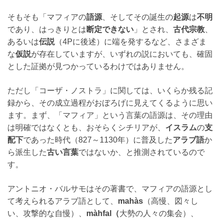
そもそも「マフィアの
語源
、そしてその誕生の
起源
は
不明
であり、はっきりとは
断定できない
」とされ、
古代宗教
、
あるいは
伝説
（4Pに後述）に端を発するなど、さまざま
な
仮説
が存在していますが、いずれの説においても、確固
とした証拠が見つかっているわけではありません。
ただし「コーザ・ノストラ」に関しては、いくらか残る記
録から、その成立過程がおぼろげに見えてくるように思い
ます。まず、「マフィア」という言葉の語源は、その理由
は明確ではなくとも、おそらくシチリアが、
イスラム
の
支
配下
であった時代（827～1130年）に普及した
アラブ語
か
ら派生した
古い言葉
ではないか、と推測されているので
す。
アントニオ・バルサモはその著書で、マフィアの語源とし
て考えられるアラブ語として、
mahàs
（高慢、図々し
い、攻撃的な自慢）、
màhfal（
大勢の人々の集会）、