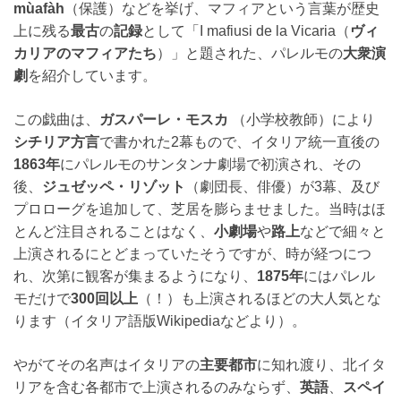
mùafàh
（保護）などを挙げ、マフィアという言葉が歴史
上に残る
最古
の
記録
として「I mafiusi de la Vicaria（
ヴィ
カリアのマフィアたち
）」と題された、パレルモの
大衆演
劇
を紹介しています。
この戯曲は、
ガスパーレ・モスカ
（小学校教師）により
シチリア方言
で書かれた2幕もので、イタリア統一直後の
1863年
にパレルモのサンタンナ劇場で初演され、その
後、
ジュゼッペ・リゾット
（劇団長、俳優）が3幕、及び
プロローグを追加して、芝居を膨らませました。当時はほ
とんど注目されることはなく、
小劇場
や
路上
などで細々と
上演されるにとどまっていたそうですが、時が経つにつ
れ、次第に観客が集まるようになり、
1875年
にはパレル
モだけで
300回以上
（！）も上演されるほどの大人気とな
ります（イタリア語版Wikipediaなどより）。
やがてその名声はイタリアの
主要都市
に知れ渡り、北イタ
リアを含む各都市で上演されるのみならず、
英語
、
スペイ