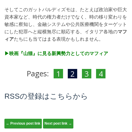
そしてこのガットパルディズモは、たとえば政治家や巨大
資本家など、時代の権力者だけでなく、時の移り変わりを
敏感に察知し、金融システムや公共医療機関をターゲット
にした犯罪へと縦横無尽に順応する、イタリア各地の
マフ
ィア
たちにも当てはまる表現かもしれません。
▶︎映画『山猫』に見る新興勢力としてのマフィア
Pages:
1
2
3
4
RSSの登録はこちらから
Post navigation
← Previous post link
Next post link →