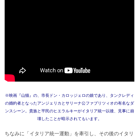
※映画『山猫』の、市長ドン・カロッジェロの娘であり、タンクレディ
の婚約者となったアンジェリカとサリーナ公ファブリツィオの有名なダ
ンスシーン。貴族と平民のヒエラルキーがイタリア統一以後、見事に崩
壊したことが暗示されてもいます。
ちなみに「イタリア統一運動」を牽引し、その後のイタリ