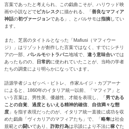
言葉であったと考えられ、この戯曲こそが、ハリウッド映
画や小説などで
ピカレスク
に描かれる、「
善良なマフィア
神話
の
初ヴァージョン
である」、とバルサモは
指摘
してい
ます。
また、芝居のタイトルとなった「Mafiusi（マフィウー
ジ）」はリゾットが創作した言葉ではなく、すでにシチリ
アの一部、
パレルモ
や
トラパニ
地域で、
違う意味合い
では
あったものの、
日常的
に使われていたことが、当時の学者
たちの調査により明らかになっています。
語源学者ジュゼッペ・ピトレ、 作家ルイジ・カプアーナ
によると、1860年のイタリア統一以前、「マフィア」と
いう言葉は、男性美、優越性、才能を表現し、「
男である
ことの自覚
、
過度ともいえる精神的確信
、
自信満々な態
度
」を指す表現だったのが、イタリア統一直後に成功を収
めた戯曲「ヴィカリアのマフィアたち」で、「
略奪
は社会
規範との
闘い
であり、
詐欺行為
は示談により不法に
稼ぐ
た