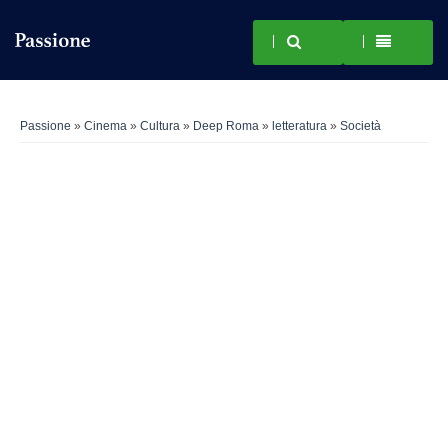
Passione
»
Cinema
»
Cultura
»
Deep Roma
»
letteratura
»
Società