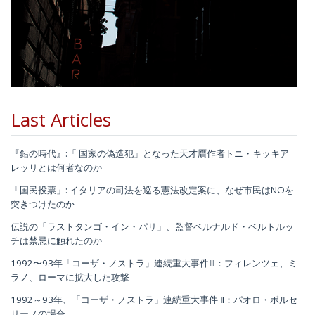
Last Articles
『鉛の時代』:「 国家の偽造犯」となった天才贋作者トニ・キッキア
レッリとは何者なのか
「国民投票」: イタリアの司法を巡る憲法改定案に、なぜ市民はNOを
突きつけたのか
伝説の「ラストタンゴ・イン・パリ」、監督ベルナルド・ベルトルッ
チは禁忌に触れたのか
1992〜93年「コーザ・ノストラ」連続重大事件Ⅲ：フィレンツェ、ミ
ラノ、ローマに拡大した攻撃
1992～93年、「コーザ・ノストラ」連続重大事件 Ⅱ：パオロ・ボルセ
リーノの場合