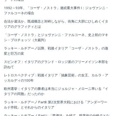
1992～93年、「コーザ・ノストラ」連続重大事件 I：ジョヴァンニ・
ファルコーネの場合
合法か違法か、既成概念と対峙しながら、街角に大胆にひしめくイタ
リアのグラフィティとは
「コーザ・ノストラ」とジョヴァンニ・ファルコーネ、史上初のマキ
シ・プロチェッソ（大裁判）
ラッキー・ルチアーノ以降、戦後イタリア「コーザ・ノストラ」の激
変と巨万の富
スピンオフ：イタリアのグランド・ロッジ派のフリーメイソン本部を
訪ねて
レトロスペクティブ：戦後イタリア「抽象芸術」の女王、カルラ・ア
ッカルディの100年
欧州選挙：イタリアの勝者は本当にジョルジャ・メローニ率いる『イ
タリアの同胞』だったのか
ラッキー・ルチアーノ PartⅡ: 第2次世界大戦における「アンダーワー
ルド作戦」とそれからのイタリア
ラッキー・ルチアーノ Part Ⅰ : 「禁酒法」を経て、暗黒街の分岐点とな