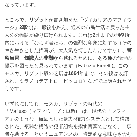
なっています。
ところで、
リゾット
が書き加えた「ヴィカリアのマフィウ
ージ」
3幕
では、服役を終え、通常の市民生活に戻った主
人公の物語が繰り広げられます。これは2幕までの刑務所
内における「ならず者たち」の強烈な印象に対する（その
生き生きとした描写が、大人気を博したわけですが）、
警
察当局
、
知識人
の
非難
から逃れるために、ある種の倫理の
提示を図ったと見られています（Fablizio Fioretti)。この
モスカ、リゾット版の芝居は
1894
年まで、その後は改訂
され、ミラノ（テアトロ・ピッコロ）などで上演されたそ
うです。
いずれにしても、モスカ、リゾットの時代の
「Mafiuso（マフィウーゾ：単数)」は、現代の「マフィ
ア」のような、確固とした暴力×権力システムとして構築
された、複雑な構造の犯罪組織を指す言葉ではなく、「弱
者を助ける」というニュアンスの、肯定的な意味をも含む