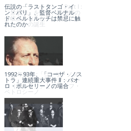
伝説の「ラストタンゴ・イ
ラッキー・ルチアーノ Part Ⅰ :
ン・パリ」、監督ベルナル
「禁酒法」を経て、暗黒街の
ド・ベルトルッチは禁忌に触
分岐点となった「コーザ・ノ
れたのか
ストラ」の誕生
1992～93年、「コーザ・ノス
1900年前後 :「コーザ・ノス
トラ」連続重大事件 Ⅱ：パオ
トラ」黎明期「マーノ・ネー
ロ・ボルセリーノの場合
ラ（黒い手）」とジョセフ・
ペトロシーノ