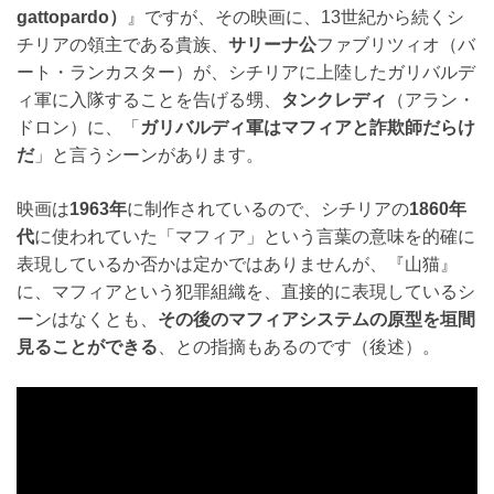
gattopardo）
』ですが、その映画に、13世紀から続くシ
チリアの領主である貴族、
サリーナ公
ファブリツィオ（バ
ート・ランカスター）が、シチリアに上陸したガリバルデ
ィ軍に入隊することを告げる甥、
タンクレディ
（アラン・
ドロン）に、「
ガリバルディ軍はマフィアと詐欺師だらけ
だ
」と言うシーンがあります。
映画は
1963年
に制作されているので、シチリアの
1860年
代
に使われていた「マフィア」という言葉の意味を的確に
表現しているか否かは定かではありませんが、『山猫』
に、マフィアという犯罪組織を、直接的に表現しているシ
ーンはなくとも、
その後のマフィアシステムの原型を垣間
見ることができる
、との指摘もあるのです（後述）。