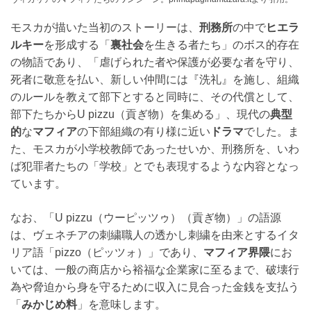
モスカが描いた当初のストーリーは、
刑務所
の中で
ヒエラ
ルキー
を形成する「
裏社会
を生きる者たち」のボス的存在
の物語であり、「虐げられた者や保護が必要な者を守り、
死者に敬意を払い、新しい仲間には『洗礼』を施し、組織
のルールを教えて部下とすると同時に、その代償として、
部下たちからU pizzu（貢ぎ物）を集める」、現代の
典型
的
な
マフィア
の下部組織の有り様に近い
ドラマ
でした。ま
た、モスカが小学校教師であったせいか、刑務所を、いわ
ば犯罪者たちの「学校」とでも表現するような内容となっ
ています。
なお、「U pizzu（ウーピッツゥ）（貢ぎ物）」の語源
は、ヴェネチアの刺繍職人の透かし刺繍を由来とするイタ
リア語「pizzo（ピッツォ）」であり、
マフィア界隈
にお
いては、一般の商店から裕福な企業家に至るまで、破壊行
為や脅迫から身を守るために収入に見合った金銭を支払う
「
みかじめ料
」を意味します。