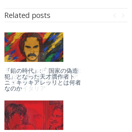
Related posts
Previou
Next
『鉛の時代』:「 国家の偽造
ラッキー・ルチアーノ PartⅡ:
犯」となった天才贋作者ト
第2次世界大戦における「ア
ニ・キッキアレッリとは何者
ンダーワールド作戦」とそれ
なのか
からのイタリア