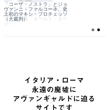
「コーザ・ノストラ」とジョ
ヴァンニ・ファルコーネ、史
スピンオフ：ローマの街に熱
上初のマキシ・プロチェッソ
烈に歓迎された、ケン・ロー
（大裁判）
チと最新作「オールド・オー
ク」