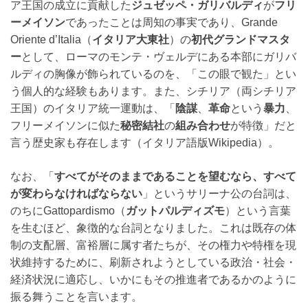
ア王国の成立に貢献した
ジュゼッペ・ガリバルディ
が
フリ
ーメイソン
であったことは周知の事実であり、Grande
Oriente d’Italia（
イタリア大東社
）の
初代グランドマスタ
ー
として、ローマのモンテ・ヴェルデにある本部にガリバ
ルディの胸像が飾られているのを、「この眼で観た」とい
う個人的な経験もあります。また、シチリア（両シチリア
王国）のイタリア統一運動は、「
陰謀
、
革命
という
暴力
、
フリーメイソンに似た
秘密結社
の
組み合わせ
が特徴」だと
言う歴史家も存在します（イタリア語版Wikipedia）。
なお、「
すべてがそのままであることを望むなら、すべて
が変わらなければならない
」というサリーナ公の台詞は、
のちにGattopardismo（
ガットパルディズモ
）という言葉
を生むほど、象徴的な台詞となりました。これは既存の体
制の支配層、富裕層に属す者たちが、その権力や特権を現
状維持するために、刷新されようとしている政治・社会・
経済状況に適応し、いかにもその推進者であるかのように
振る舞うことを言います。