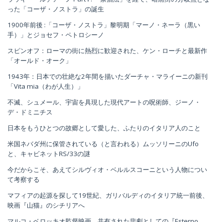
った「コーザ・ノストラ」の誕生
1900年前後 :「コーザ・ノストラ」黎明期「マーノ・ネーラ（黒い
手）」とジョセフ・ペトロシーノ
スピンオフ：ローマの街に熱烈に歓迎された、ケン・ローチと最新作
「オールド・オーク」
1943年：日本での壮絶な2年間を描いたダーチャ・マライーニの新刊
「Vita mia（わが人生）」
不滅、シュメール、宇宙を具現した現代アートの呪術師、ジーノ・
デ・ドミニチス
日本をもうひとつの故郷として愛した、ふたりのイタリア人のこと
米国ネバダ州に保管されている（と言われる）ムッソリーニのUfo
と、キャビネットRS/33の謎
今だからこそ、あえてシルヴィオ・ベルルスコーニという人物につい
て考察する
マフィアの起源を探して19世紀、ガリバルディのイタリア統一前後、
映画『山猫』のシチリアへ
マルコ・ベロッキオ監督映画、共有された悲劇としての『Esterno