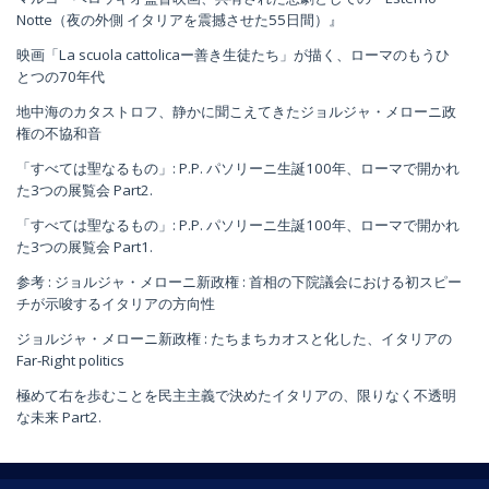
Notte（夜の外側 イタリアを震撼させた55日間）』
映画「La scuola cattolicaー善き生徒たち」が描く、ローマのもうひ
とつの70年代
地中海のカタストロフ、静かに聞こえてきたジョルジャ・メローニ政
権の不協和音
「すべては聖なるもの」: P.P. パソリーニ生誕100年、ローマで開かれ
た3つの展覧会 Part2.
「すべては聖なるもの」: P.P. パソリーニ生誕100年、ローマで開かれ
た3つの展覧会 Part1.
参考 : ジョルジャ・メローニ新政権 : 首相の下院議会における初スピー
チが示唆するイタリアの方向性
ジョルジャ・メローニ新政権 : たちまちカオスと化した、イタリアの
Far-Right politics
極めて右を歩むことを民主主義で決めたイタリアの、限りなく不透明
な未来 Part2.