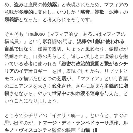
め、
盗み
は庶民の
特効薬
」と表現されたため、マフィアの
意味が
多義的
に変化し、いつしか「
略奪
、
詐欺
、
泥棒
」の
類義語
となった、と考えられるそうです。
そもそも「mafioso（マフィア的な、あるいはマフィアの
構成員）」という形容詞/名詞は、
泥棒や山賊に使われる
言葉ではなく
、優美で親切、ちょっと風変わり、傲慢だが
洗練された、自身の男らしく、逞しい美しさに虚栄心を抱
いている若者に使われる「
緻密な政治的意図と繋がるシチ
リアのイデオロギー
」を指す表現でしたから、リゾットと
モスカが描いたひとつの
芝居
が、「マフィア」という言葉
のニュアンスを大きく
変化
させ、さらに意味を
多義的に増
幅
させながら、やがて
世界中に知れ渡る運命
を与えた、と
いうことになりましょう。
ところでシチリアの「イタリア統一」、というと、すぐに
思い出すのが、
トマージ・ディ・ランペドゥーサ
原作、
ル
キノ・ヴィスコンティ
監督の映画『
山猫（Il