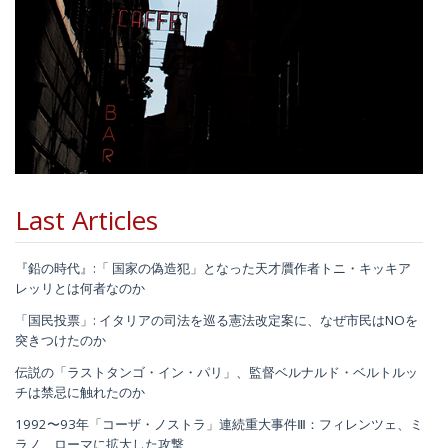
Last Articles
『鉛の時代』:「 国家の偽造犯」となった天才贋作者トニ・キッキア
レッリとは何者なのか
「国民投票」: イタリアの司法を巡る憲法改定案に、なぜ市民はNOを
突きつけたのか
伝説の「ラストタンゴ・イン・パリ」、監督ベルナルド・ベルトルッ
チは禁忌に触れたのか
1992〜93年「コーザ・ノストラ」連続重大事件Ⅲ：フィレンツェ、ミ
ラノ、ローマに拡大した攻撃