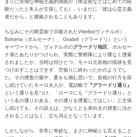
まりに突飛な神秘主義的側面が（降霊術などはじめての経
験だったと本人が主張しても）、いまだに「彼は心霊主義
者だから」と揶揄されることもあります。
ちなみにその降霊術で示唆されたViterbo(ヴィテルボ）、
Bolsena（ボルセーナ）、 Gradoli（グラードリ）という
キーワードから、ヴォテルボの
グラードリ地区
、ボルセー
ナ湖とあたりがつけられ、実際に警察隊により隈なく捜索
されましたが、当時は何ひとつ、モーロ元首相の痕跡を見
つけ出すことはできず、空振りに終わったかのようでし
た。その捜査の最中、藁をも掴む思いで、首相の行方を探
し続けていたモーロ夫人が、電話帳で
『グラードリ通り』
という通りを見つけ、「ローマにも『グラードリ通り』と
いう名の通りがある。その通りを捜索してほしい」と主張
し続けても、その訴えは、少なくとも表向きの捜査に活か
されることはなく、立ち消えとなっています。
しかしながら、非常に奇妙な、まさに神秘とも言えること