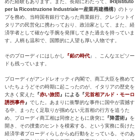
めた経験もあります。また、長期にわたって、
IRI(Istituto
per la Ricostruzione Industrialeー産業再建機構）
のトッ
プを務め、当時国有銀行であった商業銀行、クレジットイ
タリアの民営化に携わっており、政治家として、また、経
済学者として確かな手腕を発揮してきた過去を持っていま
す。人柄も温和で、国際的に人望も厚い人物です。
そのプローディにはしかし
『鉛の時代
』
、こんなエピソー
ドも残っています。
プローディがアンドレオッティ内閣で、商工大臣を務めて
いたちょうどその時期に起こったのが、イタリアの歴史を
大きく変えた
『
赤い旅団
』による『
元首相アルド・モーロ
誘拐事件
』
でした。あまりに衝撃的な事件に国中が震撼す
る中、まったく足取りが掴めない元首相の行方を追うた
め、プローディ商工相は同僚とともに唐突に
『降霊術』
を
開き、その捜査のヒントを模索する、という実務に長けた
経済学者プローディらしからぬ行動をとっている。そのあ