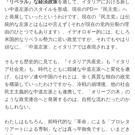
「リベラル」な経済政策
を通して、イタリアにおける新し
い中道左派のスタイルを形成、現在のPDー『民主党』へ
と発展していったというわけです。現在の『民主党』は伝
統的な左派とはもはや言えず ( それが現在の党内分裂の理
由のひとつでもあります）、イデオロギー的には、むしろ
米国的なリベラル勢力に近い政党ですが、それでもやはり
頑なに、「中道左派」とイタリアでは表現されます。
そもそも歴史的に見ても、『イタリア共産党』も『イタリ
ア社会党』も、時代とともに穏健な中道左派へと変化を遂
げ、もはやソ連や中国のそれとは、全く異質な独自の政党
を構築していったわけですから、冷戦の崩壊後、他の社会
民主主義的な中道左派とも連携して、「オリーブの木」の
ような政党連合へと発展するのは、自然な流れだったのか
もしれない。
わたしはもちろん、前時代的な「革命」による「プロレタ
リアートによる専制」などは真っ平御免ですし、いまどき