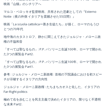
映画『山猫』のシチリアへ
マルコ・ベロッキオ監督映画、共有された悲劇としての『Esterno
Notte（夜の外側 イタリアを震撼させた55日間）』
映画「La scuola cattolicaー善き生徒たち」が描く、ローマのもうひ
とつの70年代
地中海のカタストロフ、静かに聞こえてきたジョルジャ・メローニ政
権の不協和音
「すべては聖なるもの」: P.P. パソリーニ生誕100年、ローマで開かれ
た3つの展覧会 Part2.
「すべては聖なるもの」: P.P. パソリーニ生誕100年、ローマで開かれ
た3つの展覧会 Part1.
参考 : ジョルジャ・メローニ新政権 : 首相の下院議会における初スピー
チが示唆するイタリアの方向性
ジョルジャ・メローニ新政権 : たちまちカオスと化した、イタリアの
Far-Right politics
極めて右を歩むことを民主主義で決めたイタリアの、限りなく不透明
な未来 Part2.