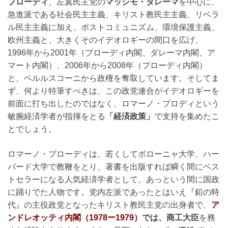
プローディ
、左翼民主党の
マッシモ・ダレーマ
を中心に、
急進派である社会民主主義、キリスト教民主主義、リベラ
ル民主主義に加え、ポストコミュニズム、環境保護主義、
欧州主義と、大きくそのイデオロギーの間口を広げ、
1996年から2001年（プローディ内閣、ダレーマ内閣、ア
マート内閣）、2006年から2008年（プローディ内閣）
と、ベルルスコーニから政権を奪取しています。そしてま
ず、何より特筆すべきは、この政党連合がイデオロギーを
前面に打ち出したのではなく、ロマーノ・プロディという
敏腕経済学者が指揮をとる
「経済政策」
で支持を集めたこ
とでしょう。
ロマーノ・プローディは、若くしてボローニャ大学、ハー
バード大学で教鞭をとり、著書を出版すれば瞬く間にベス
トセラーになる人気経済学者として、あっという間に国政
に踊りでた人物です。党内左派であったとはいえ『鉛の時
代』の主役政党となったキリスト教民主党の出身者で、
ア
ンドレオッティ内閣（1978ー1979）
では、商工大臣
を務