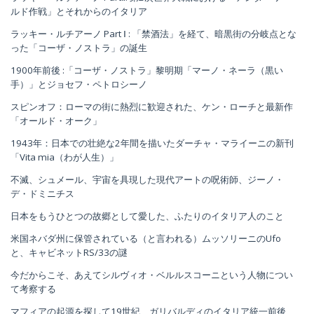
ルド作戦」とそれからのイタリア
ラッキー・ルチアーノ Part Ⅰ : 「禁酒法」を経て、暗黒街の分岐点とな
った「コーザ・ノストラ」の誕生
1900年前後 :「コーザ・ノストラ」黎明期「マーノ・ネーラ（黒い
手）」とジョセフ・ペトロシーノ
スピンオフ：ローマの街に熱烈に歓迎された、ケン・ローチと最新作
「オールド・オーク」
1943年：日本での壮絶な2年間を描いたダーチャ・マライーニの新刊
「Vita mia（わが人生）」
不滅、シュメール、宇宙を具現した現代アートの呪術師、ジーノ・
デ・ドミニチス
日本をもうひとつの故郷として愛した、ふたりのイタリア人のこと
米国ネバダ州に保管されている（と言われる）ムッソリーニのUfo
と、キャビネットRS/33の謎
今だからこそ、あえてシルヴィオ・ベルルスコーニという人物につい
て考察する
マフィアの起源を探して19世紀、ガリバルディのイタリア統一前後、