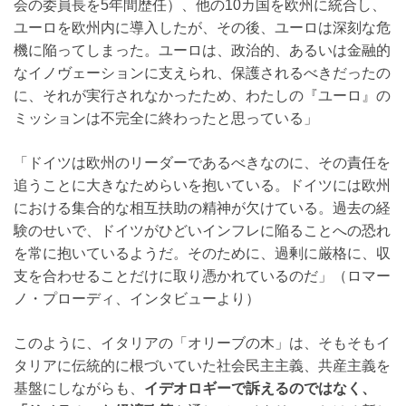
会の委員長を5年間歴任）、他の10カ国を欧州に統合し、
ユーロを欧州内に導入したが、その後、ユーロは深刻な危
機に陥ってしまった。ユーロは、政治的、あるいは金融的
なイノヴェーションに支えられ、保護されるべきだったの
に、それが実行されなかったため、わたしの『ユーロ』の
ミッションは不完全に終わったと思っている」
「ドイツは欧州のリーダーであるべきなのに、その責任を
追うことに大きなためらいを抱いている。ドイツには欧州
における集合的な相互扶助の精神が欠けている。過去の経
験のせいで、ドイツがひどいインフレに陥ることへの恐れ
を常に抱いているようだ。そのために、過剰に厳格に、収
支を合わせることだけに取り憑かれているのだ」（ロマー
ノ・プローディ、インタビューより）
このように、イタリアの「オリーブの木」は、そもそもイ
タリアに伝統的に根づいていた社会民主主義、共産主義を
基盤にしながらも、
イデオロギーで訴えるのではなく、