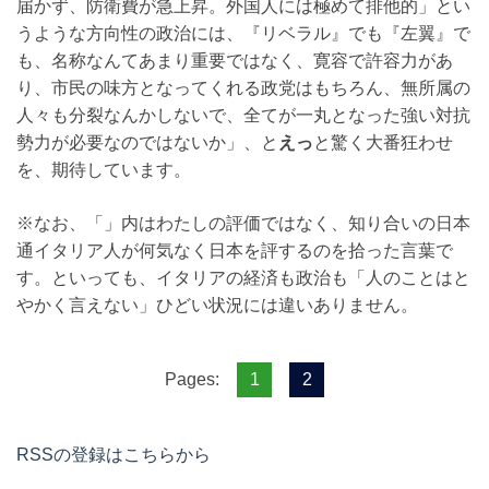
届かず、防衛費が急上昇。外国人には極めて排他的」とい
うような方向性の政治には、『リベラル』でも『左翼』で
も、名称なんてあまり重要ではなく、寛容で許容力があ
り、市民の味方となってくれる政党はもちろん、無所属の
人々も分裂なんかしないで、全てが一丸となった強い対抗
勢力が必要なのではないか」、と
えっ
と驚く大番狂わせ
を、期待しています。
※なお、「」内はわたしの評価ではなく、知り合いの日本
通イタリア人が何気なく日本を評するのを拾った言葉で
す。といっても、イタリアの経済も政治も「人のことはと
やかく言えない」ひどい状況には違いありません。
1
2
Pages:
RSSの登録はこちらから