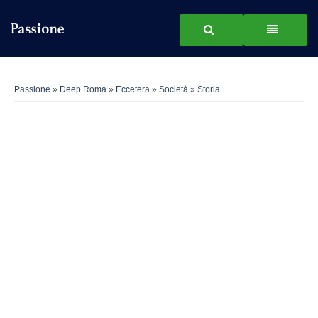
Passione
»
Deep Roma
»
Eccetera
»
Società
»
Storia