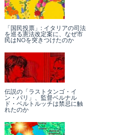
1992～93年、「コーザ・ノス
「国民投票」: イタリアの司法
トラ」連続重大事件 I：ジョ
を巡る憲法改定案に、なぜ市
ヴァンニ・ファルコーネの場
民はNOを突きつけたのか
合
伝説の「ラストタンゴ・イ
合法か違法か、既成概念と対
ン・パリ」、監督ベルナル
峙しながら、街角に大胆にひ
ド・ベルトルッチは禁忌に触
しめくイタリアのグラフィテ
れたのか
ィとは