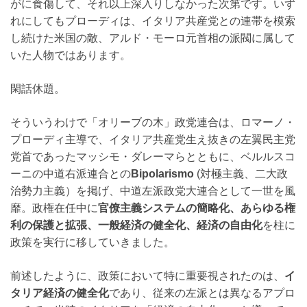
がに食傷して、それ以上深入りしなかった次第です。いず
れにしてもプローディは、イタリア共産党との連帯を模索
し続けた米国の敵、アルド・モーロ元首相の派閥に属して
いた人物ではあります。
閑話休題。
そういうわけで「オリーブの木」政党連合は、ロマーノ・
プローディ主導で、イタリア共産党生え抜きの左翼民主党
党首であったマッシモ・ダレーマらとともに、ベルルスコ
ーニの中道右派連合との
Bipolarismo
(対極主義、二大政
治勢力主義）を掲げ、中道左派政党大連合として一世を風
靡。政権在任中に
官僚主義システムの簡略化、あらゆる権
利の保護と拡張、一般経済の健全化、経済の自由化
を柱に
政策を実行に移していきました。
前述したように、政策において特に重要視されたのは、
イ
タリア経済の健全化
であり、従来の左派とは異なるアプロ