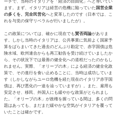
ーチで、当時のイタリアを「経済の自由化」へと導いてい
ます。まず、イタリアは経営の危機に陥っていた
国営企業
の多くを、完全民営化
へと変革したのです（日本では、こ
れを与党の保守リベラルが行いましたが）。
この政策については、確かに現在でも
賛否両論
がありま
す。しかし当時のイタリアは、公共事業に気前よく国家予
算をばらまいてきた過去のどんぶり勘定で、赤字国債は危
険水域、欧州連合からも再三勧告を受け続けていましたか
ら、その状況下では最善の健全化への道程だったのかもし
れません。実際、「オリーブの木」による経済の健全化政
策で、その進行を食い止めることに、当時は成功していま
す（しかしながらユーロ危機を経た現在のイタリア赤字国
債は、再び悪化の一途を辿っていますが）。また、雇用も
安定させ、移民、外国人にも緩やかな政策がとられまし
た。「オリーブの木」が政権を握っている間は、多くの問
題はあっても、まだまだ緩やかな空気がイタリアを覆って
いたことは確かです。