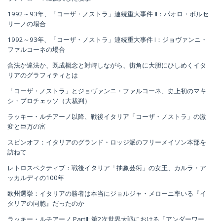
1992～93年、「コーザ・ノストラ」連続重大事件 Ⅱ：パオロ・ボルセ
リーノの場合
1992～93年、「コーザ・ノストラ」連続重大事件 I：ジョヴァンニ・
ファルコーネの場合
合法か違法か、既成概念と対峙しながら、街角に大胆にひしめくイタ
リアのグラフィティとは
「コーザ・ノストラ」とジョヴァンニ・ファルコーネ、史上初のマキ
シ・プロチェッソ（大裁判）
ラッキー・ルチアーノ以降、戦後イタリア「コーザ・ノストラ」の激
変と巨万の富
スピンオフ：イタリアのグランド・ロッジ派のフリーメイソン本部を
訪ねて
レトロスペクティブ：戦後イタリア「抽象芸術」の女王、カルラ・ア
ッカルディの100年
欧州選挙：イタリアの勝者は本当にジョルジャ・メローニ率いる『イ
タリアの同胞』だったのか
ラッキー・ルチアーノ PartⅡ: 第2次世界大戦における「アンダーワー