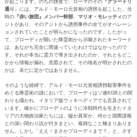
が起こります。のちの捜査で、ローマのその
『グラードリ
通り
』には、アルド・モーロ元首相の誘拐を起こした、当
時の
『赤い旅団』メンバー幹部
、
マリオ・モレッティ
のア
ジトがあり、そのアジトから誘拐事件の全てがオペレーシ
ョンされていたことが明らかになったのです。したがっ
て、プローディが開いた降霊術から示唆されたキーワード
は、あながち完全に間違っていたわけではなかったので
す。それが本当に霊力で導き出されたのか、それともどこ
かから情報が漏れ、意図されて、その地名が明かされたの
かは、未だに定かではありません。
そのような経緯で、アルド・モーロ元首相誘拐殺害事件を
めぐる降霊術の謎において、プローディはソ連KGBとの関
わりも囁かれ、イタリア版ウィキペディアでも言及されて
います。確かにプローディのように冷戦時代を生きたイタ
リアの大物政治家たちには、嘘か真実か、何かと国際諜報
との深い関わり説が付きまとい、複雑なこと極まりありま
せん。しかし「ええ！まさかプローディまで？」と、さす