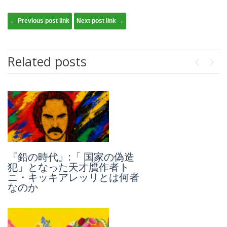
Post navigation
← Previous post link
Next post link →
Related posts
Previou
Next
『鉛の時代』:「 国家の偽造
1992～93年、「コーザ・ノス
犯」となった天才贋作者ト
トラ」連続重大事件 Ⅱ：パオ
ニ・キッキアレッリとは何者
ロ・ボルセリーノの場合
なのか