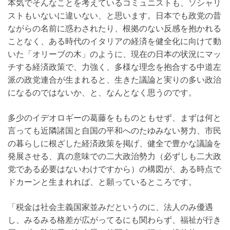
本気でそんなことを考えているコミュニストも、ソシャリ
ストもいないに違いない、と思います。日本でも政党の昔
ながらの名前に惑わされたり、根拠のない反感を抱かれる
ことなく、ある時代のイタリアの経済を健全化に向けて動
いた「オリーブの木」のように、現在の日本の状況にマッ
チする経済政策で、力強く、多様な理念を抱合する中道左
派の政党連合が生まれると、生きた議論と実りの多い政治
になるのではないか、と、なんとなく思うのです。
多少のイデオロギーの葛藤をもものともせず、まずは何と
言っても近隣諸国と自国の平和へのたゆみない努力、市民
の暮らしに根ざした経済政策を掲げ、健全で豊かな議論を
発展させる、真の意味での二大政治勢力（必ずしも二大政
党である必要はないわけですから）の構図が、ある時点で
ドカーンと生まれれば、と願っているところです。
「税金は社会主義国家並みだというのに、法人のみ優遇
し、みるみる格差が広がってるにも関わらず、福祉が行き