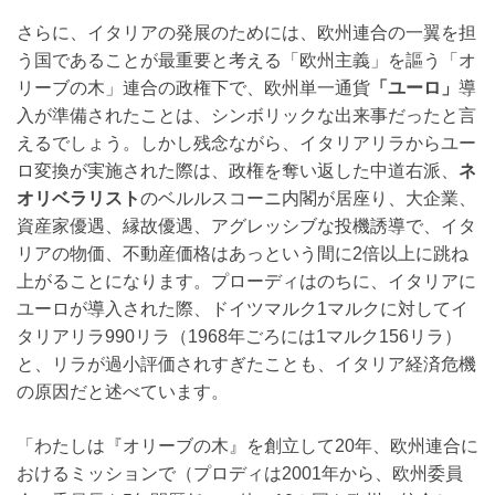
さらに、イタリアの発展のためには、欧州連合の一翼を担
う国であることが最重要と考える「欧州主義」を謳う「オ
リーブの木」連合の政権下で、欧州単一通貨
「ユーロ」
導
入が準備されたことは、シンボリックな出来事だったと言
えるでしょう。しかし残念ながら、イタリアリラからユー
ロ変換が実施された際は、政権を奪い返した中道右派、
ネ
オリベラリスト
のベルルスコーニ内閣が居座り、大企業、
資産家優遇、縁故優遇、アグレッシブな投機誘導で、イタ
リアの物価、不動産価格はあっという間に2倍以上に跳ね
上がることになります。プローディはのちに、イタリアに
ユーロが導入された際、ドイツマルク1マルクに対してイ
タリアリラ990リラ（1968年ごろには1マルク156リラ）
と、リラが過小評価されすぎたことも、イタリア経済危機
の原因だと述べています。
「わたしは『オリーブの木』を創立して20年、欧州連合に
おけるミッションで（プロディは2001年から、欧州委員