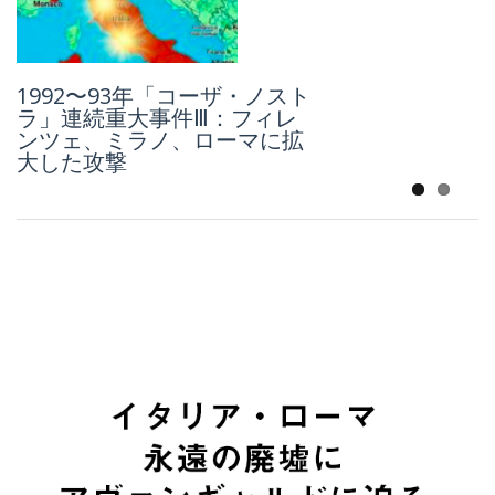
1992〜93年「コーザ・ノスト
「コーザ・ノストラ」とジョ
ラ」連続重大事件Ⅲ：フィレ
ヴァンニ・ファルコーネ、史
ンツェ、ミラノ、ローマに拡
上初のマキシ・プロチェッソ
大した攻撃
（大裁判）