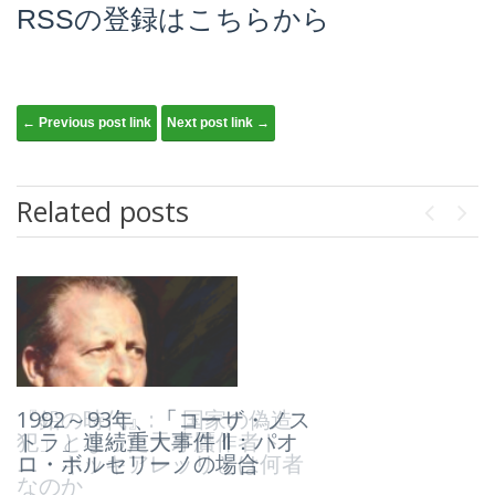
RSSの登録はこちらから
Post navigation
← Previous post link
Next post link →
Related posts
Previou
Next
『鉛の時代』:「 国家の偽造
1992～93年、「コーザ・ノス
犯」となった天才贋作者ト
トラ」連続重大事件 Ⅱ：パオ
ニ・キッキアレッリとは何者
ロ・ボルセリーノの場合
なのか