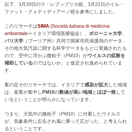
以下、3月20日のラ・レプッブリカ紙、3月21日のイル・
ファット・クォティディアーノ紙を参考にしました。
このリサーチは
SIMA
(Società italiana di medicina
ambientale
ーイタリア環境医療協会）、
ボローニャ大学
、
バリ
大学
（プーリア州）共同で国家市民保護局のデータ、
その他大気汚染に関する科学データをもとに実施されたも
ので、空中に浮かぶ微粒子（PM10）が
ウイルスの拡散を
補助している
のではないか、と仮定され進められていま
す。
案の定そのリサーチでは、イタリアで
感染が拡大
した地域
は、産業が集中し
PM10
の
数値が高い地域
と
ほぼ一致
して
いるということが明らかになっています。
つまり、大気中の微粒子（PM10）に付着したウイルス
が、気象条件に左右され風に乗って広がった、と考えられ
るということです。