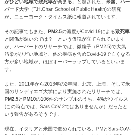
がひどい地域で致死率が高まる
」と題された、
米国、ハー
バード大学
（T.H.Chan School of Public Health)の研究
が、ニューヨーク・タイムス紙に報道されています。
その記事でもまた、
PM2.5
の濃度がCovid-19による
致死率
と関係が深いのでは？ という仮説が立てられています
が、ハーバードのリサーチでは、微粒子（PM2.5)で大気
汚染がひどい地域と、他の疾病も含めCovid-19で亡くなる
方が多い地域が、ほぼオーバーラップしているといいま
す。
また、2011年から2013年の2年間、北京、上海、そして米
国のサンディエゴ大学により実施されたリサーチでは、
PM2.5
と
PM10
の106件のサンプルのうち、
4%
がウイルス
(この時点では、Sars-CoV-2ではありませんが）だったと
いう報告があるそうです。
現在、イタリアと米国で進められている、PMとSars-CoV-