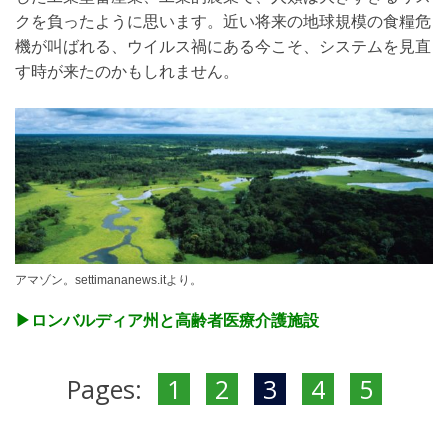
クを負ったように思います。近い将来の地球規模の食糧危
機が叫ばれる、ウイルス禍にある今こそ、システムを見直
す時が来たのかもしれません。
アマゾン。settimananews.itより。
▶︎ロンバルディア州と高齢者医療介護施設
Pages:
1
2
3
4
5