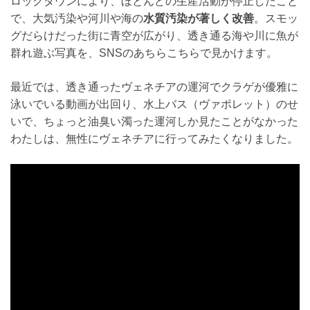
ロックダウンにより、ほとんどの生産活動が停止したこと
で、大気汚染や河川や海の
水質汚染が著しく改善
。スモッ
グだらけだった街に青空が広がり、透き通る海や川に魚が
群れ遊ぶ写真を、SNSのあちらこちらで見かけます。
最近では、透き通ったヴェネチアの運河でクラゲが優雅に
泳いでいる動画が出回り、水上バス（ヴァポレット）のせ
いで、ちょっと油臭い濁った運河しか見たことがなかった
わたしは、無性にヴェネチアに行ってみたくなりました。