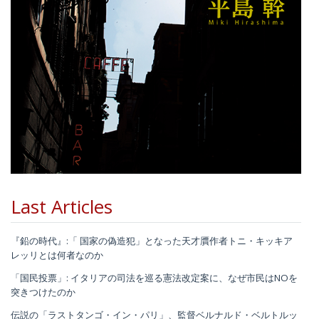
Last Articles
『鉛の時代』:「 国家の偽造犯」となった天才贋作者トニ・キッキア
レッリとは何者なのか
「国民投票」: イタリアの司法を巡る憲法改定案に、なぜ市民はNOを
突きつけたのか
伝説の「ラストタンゴ・イン・パリ」、監督ベルナルド・ベルトルッ