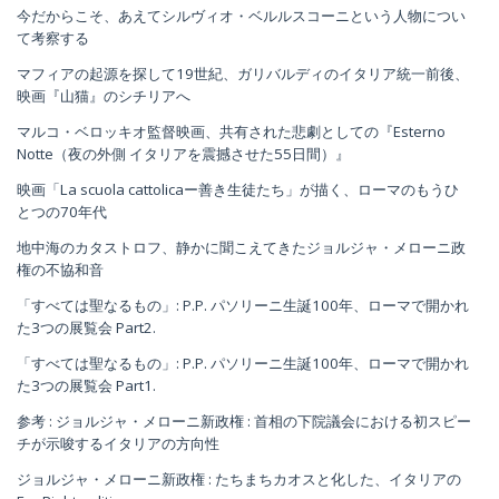
今だからこそ、あえてシルヴィオ・ベルルスコーニという人物につい
て考察する
マフィアの起源を探して19世紀、ガリバルディのイタリア統一前後、
映画『山猫』のシチリアへ
マルコ・ベロッキオ監督映画、共有された悲劇としての『Esterno
Notte（夜の外側 イタリアを震撼させた55日間）』
映画「La scuola cattolicaー善き生徒たち」が描く、ローマのもうひ
とつの70年代
地中海のカタストロフ、静かに聞こえてきたジョルジャ・メローニ政
権の不協和音
「すべては聖なるもの」: P.P. パソリーニ生誕100年、ローマで開かれ
た3つの展覧会 Part2.
「すべては聖なるもの」: P.P. パソリーニ生誕100年、ローマで開かれ
た3つの展覧会 Part1.
参考 : ジョルジャ・メローニ新政権 : 首相の下院議会における初スピー
チが示唆するイタリアの方向性
ジョルジャ・メローニ新政権 : たちまちカオスと化した、イタリアの