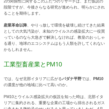
2の関係性に関するこのふたつのリサーチは、まだ仮説の
段階ですが、今後さらなる研究が進められ、明らかにされ
ることを期待します。
産業革命以降
、やりっ放しで環境を破壊し続けてきた結果
としての大気汚染が、未知のウイルスの感染拡大に一役買
っているのなら大急ぎで解決しなければ、教皇のおっしゃ
る通り、地球のエコシステムはもう人類を許してくれない
かもしれません。
工業型畜産業とPM10
では、なぜ北部イタリアに広がる
パダナ平野
では、
PM10
の濃度が他の地域に比べて高いのか。
PM10とウイルス感染拡大の仮説を知った時は、北部イタ
リアに集約される、重要な企業の工場から排出されるガス
に含まれる微粒子のせいだろうと思っていましたが、4月