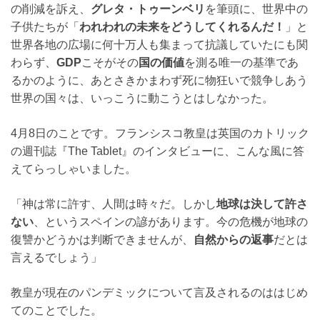
の削減を訴え、
グレタ・トゥーンベリ
を筆頭に、世界中の
子供たちが「
われわれの未来をどうしてくれるんだ！
」と
世界各地の広場に何十万人も集まって抗議していたにも関
わらず、
GDP
こそがその
国の価値
を測る唯一の基準であ
るかのように、あとさきかまわず死に物狂いで競争しあう
世界の国々は、いっこうに動こうとはしなかった。
4月8日のことです。フランシスコ教皇は英国のカトリック
の週刊誌『The Tablet』のインタビューに、こんな風に答
えてらっしゃいました。
「神は常に許す、人間は時々だ。しかし
地球は決して許さ
ない
、というスペインの諺があります。今の危機が地球の
復讐かどうかは判断できませんが、
自然からの返事
だとは
言えるでしょう」
教皇が現在のパンデミックについて言及されるのははじめ
てのことでした。