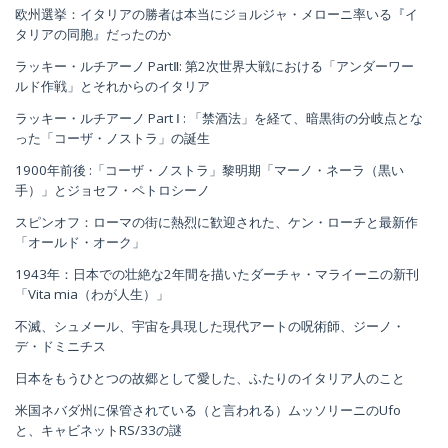
欧州選挙：イタリアの勝者は本当にジョルジャ・メローニ率いる『イ
タリアの同胞』だったのか
ラッキー・ルチアーノ PartⅡ: 第2次世界大戦における「アンダーワー
ルド作戦」とそれからのイタリア
ラッキー・ルチアーノ Part Ⅰ : 「禁酒法」を経て、暗黒街の分岐点とな
った「コーザ・ノストラ」の誕生
1900年前後 :「コーザ・ノストラ」黎明期「マーノ・ネーラ（黒い
手）」とジョセフ・ペトロシーノ
スピンオフ：ローマの街に熱烈に歓迎された、ケン・ローチと最新作
「オールド・オーク」
1943年：日本での壮絶な2年間を描いたダーチャ・マライーニの新刊
「Vita mia（わが人生）」
不滅、シュメール、宇宙を具現した現代アートの呪術師、ジーノ・
デ・ドミニチス
日本をもうひとつの故郷として愛した、ふたりのイタリア人のこと
米国ネバダ州に保管されている（と言われる）ムッソリーニのUfo
と、キャビネットRS/33の謎