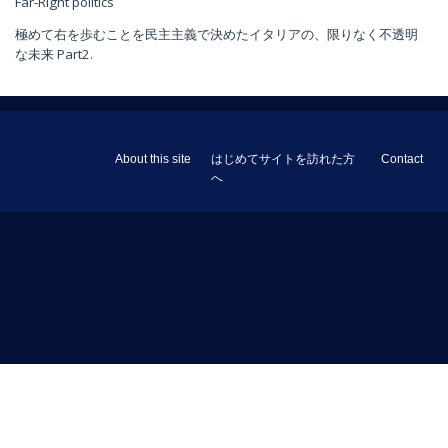
Far-Right politics
極めて右を歩むことを民主主義で決めたイタリアの、限りなく不透明
な未来 Part2.
About this site
はじめてサイトを訪れた方
Contact
へ