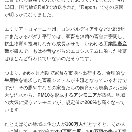
13日、国営放送Rai3で放送された『Report』でその原因
が明らかになりました。
エミリア・ロマーニャ州、ロンバルディア州など北部5州
にまたがるパダナ平野では、家畜を無菌の畜舎に密閉し、
抗生物質を投与しながら成長させる、いわゆる
工業型畜産
業
が盛んで、もはや昔ながらのエコシステムに沿った牧畜
はほとんど行われていないのだそうです。
つまり、約6ヶ月周期で家畜を市場へ出荷する、合理的な
生産性
を追求した畜産システムが主流となっているわけで
すが、その豚や牛などの家畜たちの飼育から廃棄された膨
大な汚水から、
PM10
を形成する
アンモニア
が蒸発。地域
の大気に漂うアンモニアが、規定値の
206%
も高くなって
います。
たとえばその地域に住む人が
100万人
だとすると、その人
口に対して、その2倍の
200万頭
の
豚
、
100万頭
の
牛
が工業