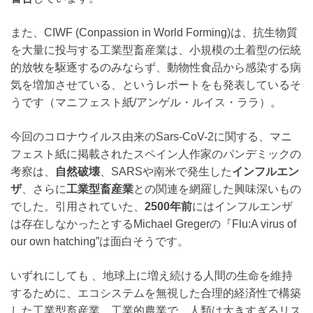
また、CIWF (Conpassion in World Forming)は、抗生物質
を大量に投与する工業型畜産業は、小規模の土着型の伝統
的放牧を駆逐するのみならず、動物性食品から感染する病
気を増加させている、というレポートをも発表しているそ
うです（マニフェスト紙/アンゲル・ルイス・ララ）。
今回のコロナウイルス由来のSars-CoV-2に関する、マニ
フェスト紙に掲載されたスペイン人作家のパンデミックの
考察は、
自然破壊
、SARSや南米で発生した
インフルエン
ザ
、さらに
工業型畜産業
との関連を網羅した興味深いもの
でした。引用されていた、
2500年前
にはインフルエンザ
は存在しなかったとするMichael Gregerの『Flu:A virus of
our own hatching”は面白そうです。
いずれにしても 、地球上に増え続ける人間の生命を維持
するために、エコシステムを無視した合理的経済性で構築
した工業型畜産業、工業的農業で、人類は大きすぎるリス