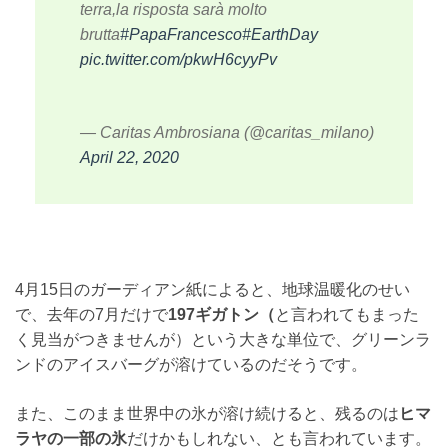
terra,la risposta sarà molto
brutta
#PapaFrancesco
#EarthDay
pic.twitter.com/pkwH6cyyPv
— Caritas Ambrosiana (@caritas_milano)
April 22, 2020
4月15日のガーディアン紙によると、地球温暖化のせい
で、去年の7月だけで
197ギガトン（
と言われてもまった
く見当がつきませんが）という大きな単位で、グリーンラ
ンドのアイスバーグが溶けているのだそうです。
また、このまま世界中の氷が溶け続けると、残るのは
ヒマ
ラヤの一部の氷
だけかもしれない、とも言われています。