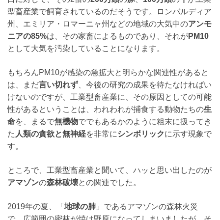
型畜産業で飼育されているのだそうです。ロンバルディア
州、エミリア・ロマーニャ州などの地域の大気中の
アンモ
ニアの85%
は、その家畜によるものであり、それが
PM10
として大気を汚染していることになります。
もちろんPM10が感染の急拡大と明らかな関連性があると
は、まだ
言い切れず
、今後の研究の成果を待たなければい
けないのですが、工業型畜産業に、その原因としての可能
性があるということは、われわれが捕食する動物たちの
生
命
を、まるで
無機物
ででもあるかのように粗末に扱ってき
た
人類の貪欲と無神経
を非常に
シンボリック
に示す現象で
す。
ところで、工業型畜産業と聞いて、ハッと思い出したのが
アマゾン
の
森林破壊
との関連でした。
2019年の夏、「
地球の肺
」であるアマゾンの森林火災
で、広範囲の密林が焼け野原になってしまいましたが、そ