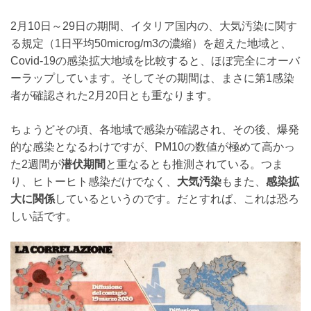
2月10日～29日の期間、イタリア国内の、大気汚染に関す
る規定（1日平均50microg/m3の濃縮）を超えた地域と、
Covid-19の感染拡大地域を比較すると、ほぼ完全にオーバ
ーラップしています。そしてその期間は、まさに第1感染
者が確認された2月20日とも重なります。
ちょうどその頃、各地域で感染が確認され、その後、爆発
的な感染となるわけですが、PM10の数値が極めて高かっ
た2週間が
潜伏期間
と重なるとも推測されている。つま
り、ヒトーヒト感染だけでなく、
大気汚染
もまた、
感染拡
大に関係
しているというのです。だとすれば、これは恐ろ
しい話です。