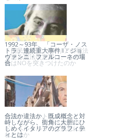
1992～93年、「コーザ・ノス
「国民投票」: イタリアの司法
トラ」連続重大事件 I：ジョ
を巡る憲法改定案に、なぜ市
ヴァンニ・ファルコーネの場
民はNOを突きつけたのか
合
伝説の「ラストタンゴ・イ
合法か違法か、既成概念と対
ン・パリ」、監督ベルナル
峙しながら、街角に大胆にひ
ド・ベルトルッチは禁忌に触
しめくイタリアのグラフィテ
れたのか
ィとは