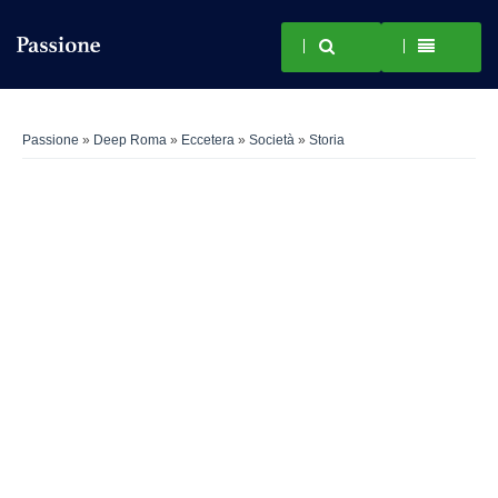
Passione
»
Deep Roma
»
Eccetera
»
Società
»
Storia