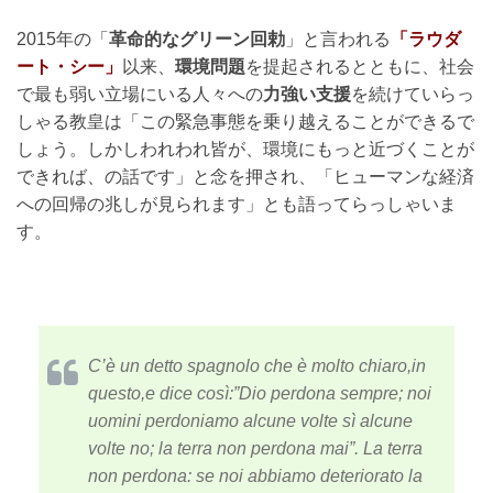
2015年の「
革命的なグリーン回勅
」と言われる
「ラウダ
ート・シー」
以来、
環境問題
を提起されるとともに、社会
で最も弱い立場にいる人々への
力強い支援
を続けていらっ
しゃる教皇は「この緊急事態を乗り越えることができるで
しょう。しかしわれわれ皆が、環境にもっと近づくことが
できれば、の話です」と念を押され、「ヒューマンな経済
への回帰の兆しが見られます」とも語ってらっしゃいま
す。
C’è un detto spagnolo che è molto chiaro,in
questo,e dice così:”Dio perdona sempre; noi
uomini perdoniamo alcune volte sì alcune
volte no; la terra non perdona mai”. La terra
non perdona: se noi abbiamo deteriorato la