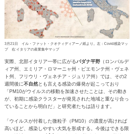
3月21日 イル・ファット・クオティディアーノ紙より。左：Covid感染マッ
プ 右:イタリアの産業集中マップ
実際、北部イタリア一帯に広がる
パダナ平野
（ロンバルデ
ィア州、エミリア・ロマーニャ州・ピエモンテ州・ヴェネ
ト州、フリウリ・ヴェネチア・ジュリア州）では、その2
週間後に
不自然
とも言える感染の爆発が起こっており
「PM10がウイルスの移動を加速させたことは、その動き
が、初期に感染クラスターが発見された地域と重なり合っ
ていることから明白だ」と研究者たちは語ります。
「ウイルスが付着した微粒子（PM10）の濃度が高ければ
高いほど、感染しやすい大気を形成する。今後はできる限