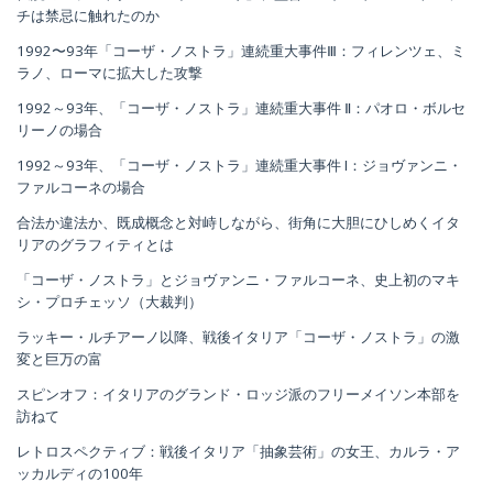
チは禁忌に触れたのか
1992〜93年「コーザ・ノストラ」連続重大事件Ⅲ：フィレンツェ、ミ
ラノ、ローマに拡大した攻撃
1992～93年、「コーザ・ノストラ」連続重大事件 Ⅱ：パオロ・ボルセ
リーノの場合
1992～93年、「コーザ・ノストラ」連続重大事件 I：ジョヴァンニ・
ファルコーネの場合
合法か違法か、既成概念と対峙しながら、街角に大胆にひしめくイタ
リアのグラフィティとは
「コーザ・ノストラ」とジョヴァンニ・ファルコーネ、史上初のマキ
シ・プロチェッソ（大裁判）
ラッキー・ルチアーノ以降、戦後イタリア「コーザ・ノストラ」の激
変と巨万の富
スピンオフ：イタリアのグランド・ロッジ派のフリーメイソン本部を
訪ねて
レトロスペクティブ：戦後イタリア「抽象芸術」の女王、カルラ・ア
ッカルディの100年