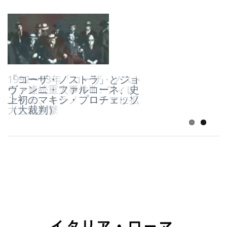
1992〜93年「コーザ・ノスト
「コーザ・ノストラ」とジョ
ラ」連続重大事件Ⅲ：フィレ
ヴァンニ・ファルコーネ、史
ンツェ、ミラノ、ローマに拡
上初のマキシ・プロチェッソ
大した攻撃
（大裁判）