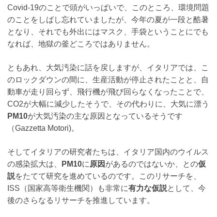
Covid-19のことで頭がいっぱいで、このところ、環境問題
のことをしばし忘れていましたが、今年の夏が一段と酷暑
となり、それでも外出にはマスク、手袋ということにでも
なれば、地獄の釜どころではありません。
ともあれ、大気汚染に話を戻しますが、イタリアでは、こ
のロックダウンの間に、生産活動が停止されたことと、自
動車が走り回らず、飛行機が飛び回らなくなったことで、
CO2が大幅に減少したそうで、その代わりに、大気に漂う
PM10
が大気汚染の主な原因となっているそうです
（Gazzetta Motori)。
そしてイタリアの研究者たちは、イタリア国内のウイルス
の感染拡大は、
PM10
に
原因
があるのではないか、との
仮
説
をたてて研究を進めているのです。このリサーチを、
ISS（国家高等衛生機関）も非常に
有力な仮説
として、今
後のさらなるリサーチを推進しています。