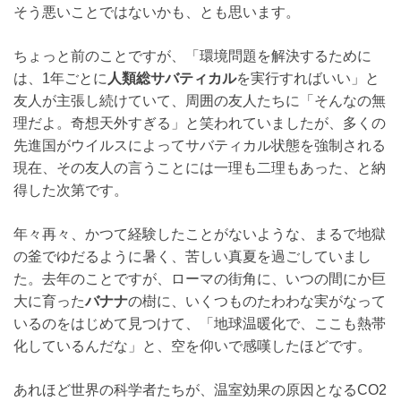
そう悪いことではないかも、とも思います。
ちょっと前のことですが、「環境問題を解決するために
は、1年ごとに
人類総サバティカル
を実行すればいい」と
友人が主張し続けていて、周囲の友人たちに「そんなの無
理だよ。奇想天外すぎる」と笑われていましたが、多くの
先進国がウイルスによってサバティカル状態を強制される
現在、その友人の言うことには一理も二理もあった、と納
得した次第です。
年々再々、かつて経験したことがないような、まるで地獄
の釜でゆだるように暑く、苦しい真夏を過ごしていまし
た。去年のことですが、ローマの街角に、いつの間にか巨
大に育った
バナナ
の樹に、いくつものたわわな実がなって
いるのをはじめて見つけて、「地球温暖化で、ここも熱帯
化しているんだな」と、空を仰いで感嘆したほどです。
あれほど世界の科学者たちが、温室効果の原因となるCO2