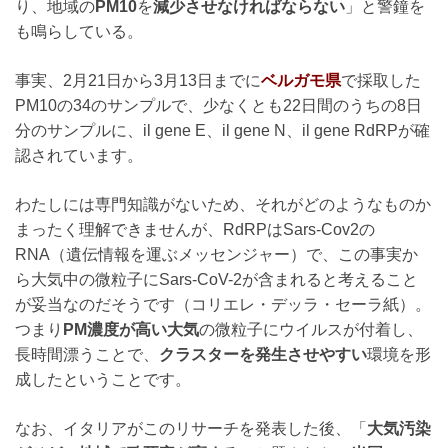
り、地域の
PM10
を
減少させなければならない
」と警鐘を
も鳴らしている。
事実、2月21日から3月13日までに
ベルガモ県
で採取した
PM10の34のサンプルで、少なくとも22日間のうちの8日
分のサンプルに、il gene E、il gene N、il gene RdRPが確
認されています。
わたしには専門知識がないため、それがどのようなものか
まったく理解できませんが、RdRPはSars-Cov2の
RNA（遺伝情報を運ぶメッセンジャー）で、この事実か
ら大気中の微粒子にSars-CoV-2が含まれると考えること
が妥当なのだそうです（コリエレ・デッラ・セーラ紙）。
つまり
PM濃度が高い大気
の微粒子にウイルスが付着し、
長時間漂うことで、
クラスターを発生させやすい
環境を形
成したということです。
なお、イタリアがこのリサーチを発表した後、「
大気汚染