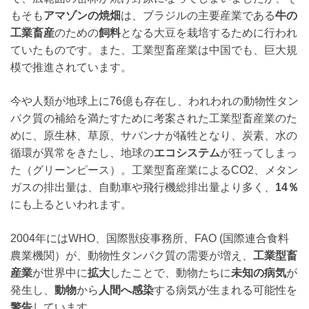
もそも
アマゾンの焼畑
は、ブラジルの主要産業である
牛の
工業畜産
のための
飼料
となる大豆を栽培するために行われ
ていたものです。また、工業型畜産業は中国でも、巨大規
模で推進されています。
今や人類が地球上に76億も存在し、われわれの動物性タン
パク質の補給を満たすために考案された工業型畜産業のた
めに、原生林、草原、サバンナが犠牲となり、炭素、水の
循環が異常をきたし、地球の
エコシステム
が狂ってしまっ
た（グリーンピース）。工業型畜産業によるCO2、メタン
ガスの排出量は、自動車や飛行機総排出量より多く、
14％
にも上るといわれます。
2004年にはWHO、国際獣疫事務所、FAO (国際連合食料
農業機関）が、動物性タンパク質の需要が増え、
工業型畜
産業
が世界中に
拡大
したことで、動物たちに
未知の病気
が
発生し、
動物
から
人間へ感染
する病気が生まれる可能性を
警告
しています。