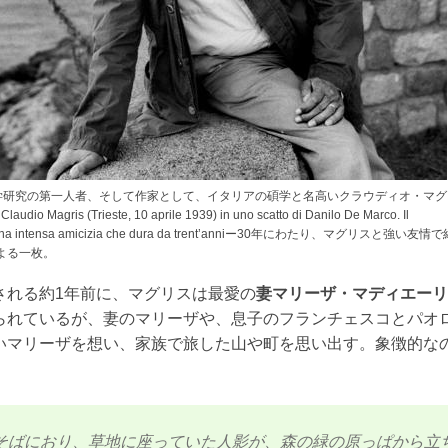
pa）文学研究の第一人者、そして作家として、イタリアの碩学と名高いクラウディオ・マグ
io Magris (Trieste, 10 aprile 1939) in uno scatto di Danilo De Marco. Il
gati da una intensa amicizia che dura da trent’anniー30年にわたり、マグリスと強い友情
よる一枚。
される約1年前に、マグリスは最愛の
妻マリーザ・マディエーリ
られているが、妻のマリーザや、息子のフランチェスコとパオ
いマリーザを想い、家族で旅した山や町を思い出す。象徴的な
そばにおり、草地に座っていた人影が、森の緑の原っぱから立