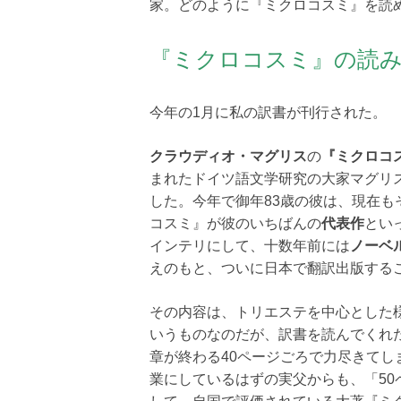
家。どのように『ミクロコスミ』を読
『ミクロコスミ』の読
今年の1月に私の訳書が刊行された。
クラウディオ・マグリス
の
『ミクロコ
まれたドイツ語文学研究の大家マグリス
した。今年で御年83歳の彼は、現在
コスミ』が彼のいちばんの
代表作
とい
インテリにして、十数年前には
ノーベ
えのもと、ついに日本で翻訳出版する
その内容は、トリエステを中心とした
いうものなのだが、訳書を読んでくれ
章が終わる40ページごろで力尽きて
業にしているはずの実父からも、「5