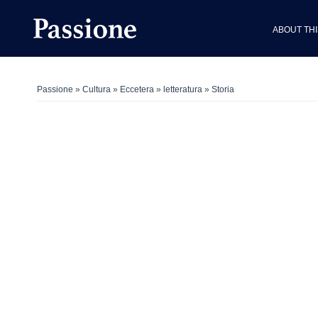
ABOUT THI
Passione
»
Cultura
»
Eccetera
»
letteratura
»
Storia