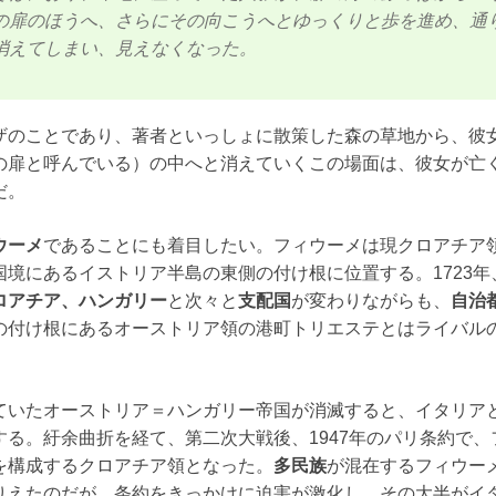
の扉のほうへ、さらにその向こうへとゆっくりと歩を進め、通
消えてしまい、見えなくなった。
ザのことであり、著者といっしょに散策した森の草地から、彼
の扉と呼んでいる）の中へと消えていくこの場面は、彼女が亡
だ。
ウーメ
であることにも着目したい。フィウーメは現クロアチア
境にあるイストリア半島の東側の付け根に位置する。1723年
ロアチア、ハンガリー
と次々と
支配国
が変わりながらも、
自治
の付け根にあるオーストリア領の港町トリエステとはライバル
ていたオーストリア＝ハンガリー帝国が消滅すると、イタリア
る。紆余曲折を経て、第二次大戦後、1947年のパリ条約で、
を構成するクロアチア領となった。
多民族
が混在するフィウー
りえたのだが、条約をきっかけに迫害が激化し、その大半がイ