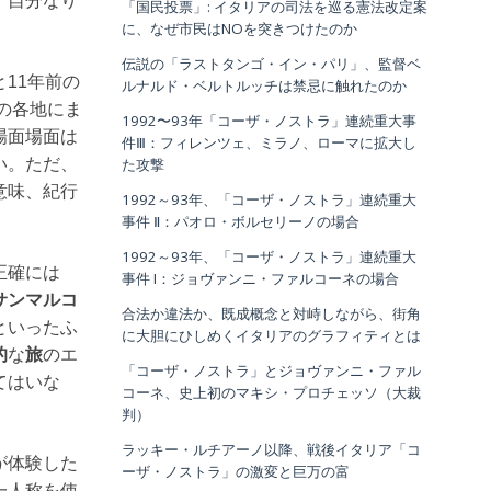
、自分なり
「国民投票」: イタリアの司法を巡る憲法改定案
に、なぜ市民はNOを突きつけたのか
伝説の「ラストタンゴ・イン・パリ」、監督ベ
11年前の
ルナルド・ベルトルッチは禁忌に触れたのか
の各地にま
1992〜93年「コーザ・ノストラ」連続重大事
場面場面は
件Ⅲ：フィレンツェ、ミラノ、ローマに拡大し
い。ただ、
た攻撃
意味、紀行
1992～93年、「コーザ・ノストラ」連続重大
事件 Ⅱ：パオロ・ボルセリーノの場合
1992～93年、「コーザ・ノストラ」連続重大
正確には
事件 I：ジョヴァンニ・ファルコーネの場合
サンマルコ
合法か違法か、既成概念と対峙しながら、街角
といったふ
に大胆にひしめくイタリアのグラフィティとは
的
な
旅
のエ
「コーザ・ノストラ」とジョヴァンニ・ファル
てはいな
コーネ、史上初のマキシ・プロチェッソ（大裁
判）
ラッキー・ルチアーノ以降、戦後イタリア「コ
が体験した
ーザ・ノストラ」の激変と巨万の富
一人称を使