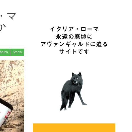
・マ
か
ratura
Storia