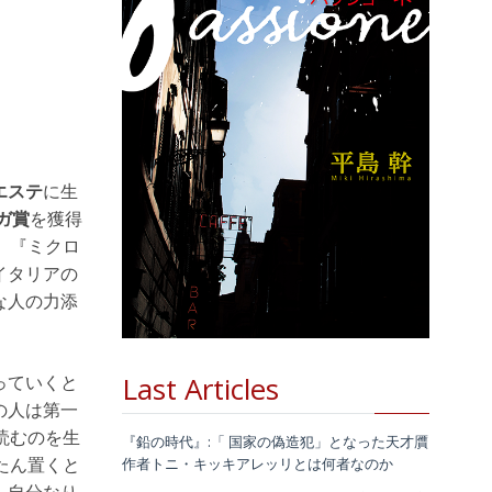
エステ
に生
ガ賞
を獲得
、『ミクロ
イタリアの
な人の力添
Last Articles
っていくと
の人は第一
読むのを生
『鉛の時代』:「 国家の偽造犯」となった天才贋
作者トニ・キッキアレッリとは何者なのか
たん置くと