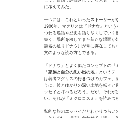
して、自国で評価されている大著『ミ
に考えてみた。
一つには、これといった
ストーリー
が
1986年、マグリスは『
ドナウ
』という
つわる逸話や歴史を語り尽くしていく
短く、場所を移してまた新たな場面が
題名の通りドナウ川が常に存在してお
文のような読み方もできる。
『ドナウ』とよく似たコンセプトの『
「
家族と自分の思い出の地
」というテ
は著者マグリスの
行きつけ
のカフェ、
うに、彼とゆかりの深い土地を転々と
ッセイと呼べるだろう。だが、それが
い。それが『ミクロコスミ』を読みづ
私的な旅のエッセイだとわかりづらい
ことなのに、場面に合わせて「彼」「