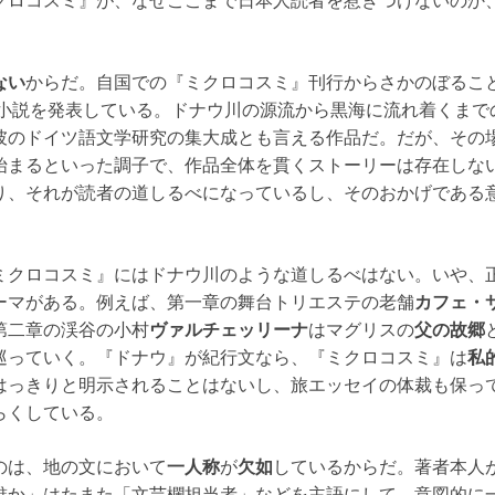
クロコスミ』が、なぜここまで日本人読者を惹きつけないのか
ない
からだ。自国での『ミクロコスミ』刊行からさかのぼること
小説を発表している。ドナウ川の源流から黒海に流れ着くまで
彼のドイツ語文学研究の集大成とも言える作品だ。だが、その
始まるといった調子で、作品全体を貫くストーリーは存在しな
り、それが読者の道しるべになっているし、そのおかげである
ミクロコスミ』にはドナウ川のような道しるべはない。いや、
ーマがある。例えば、第一章の舞台トリエステの老舗
カフェ・
第二章の渓谷の小村
ヴァルチェッリーナ
はマグリスの
父の故郷
巡っていく。『ドナウ』が紀行文なら、『ミクロコスミ』は
私
はっきりと明示されることはないし、旅エッセイの体裁も保っ
らくしている。
のは、地の文において
一人称
が
欠如
しているからだ。著者本人
誰か」はたまた「文芸欄担当者」などを主語にして、意図的に