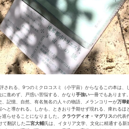
評される、9つのミクロコスミ（小宇宙）からなるこの本は、
先に進めず、戸惑い苦悩する、かなり
手強い
一冊でもあります
史、記憶、自然、有名無名の人々の物語、メランコリーが
万華
宙へと導かれる。しかも、ときおり予期せず現れる、痺れるほ
を巡らせることになりました。
クラウディオ・マグリス
の代表
けて翻訳した
二宮大輔
氏は、イタリア文学、文化に精通する新