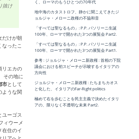
く、ローマのもうひとつの70年代
り抜け
地中海のカタストロフ、静かに聞こえてきたジ
ョルジャ・メローニ政権の不協和音
「すべては聖なるもの」: P.P. パソリーニ生誕
100年、ローマで開かれた3つの展覧会 Part2.
女だけが朝
「すべては聖なるもの」: P.P. パソリーニ生誕
くなったこ
100年、ローマで開かれた3つの展覧会 Part1.
参考 : ジョルジャ・メローニ新政権 : 首相の下院
議会における初スピーチが示唆するイタリアの
領リエカの
方向性
、その地に
ジョルジャ・メローニ新政権 : たちまちカオス
都市
として
と化した、イタリアのFar-Right politics
のような関
極めて右を歩むことを民主主義で決めたイタリ
アの、限りなく不透明な未来 Part2.
とユーゴス
フィウーメ
メ在住のイ
タリアへと