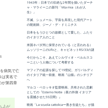
1943年：日本での壮絶な2年間を描いたダーチ
ャ・マライーニの新刊「Vita mia（わが人
生）」
不滅、シュメール、宇宙を具現した現代アート
の呪術師、ジーノ・デ・ドミニチス
日本をもうひとつの故郷として愛した、ふたり
のイタリア人のこと
米国ネバダ州に保管されている（と言われる）
ムッソリーニのUfoと、キャビネットRS/33の謎
で結
今だからこそ、あえてシルヴィオ・ベルルスコ
ーニという人物について考察する
マフィアの起源を探して19世紀、ガリバルディ
を病気で亡
のイタリア統一前後、映画『山猫』のシチリア
ロは実名で
へ
のが第四章
マルコ・ベロッキオ監督映画、共有された悲劇
としての『Esterno Notte（夜の外側 イタリア
を震撼させた55日間）』
映画「La scuola cattolicaー善き生徒たち」が描
ち上が