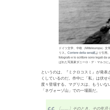
ドイツ文学、中欧（Mitteleuro
リス。
Corriere della sera紙
より引用。Claud
fotografo e lo scrittore sono le
ばれた写真家ダニーロ・デ・マルコに
というのは、『ミクロコスミ』が発表
くしているのだ。作中に「私」は伏せ
度々登場する。マグリスは、もういな
「ネヴォーゾ山」での一場面だ。
〔……〕そのとき、その年月