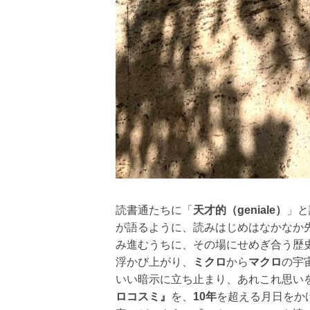
読書通たちに「
天才的（geniale）
」と
が語るように、読みはじめはなかなか
み進むうちに、その場にせめぎ合う歴
浮かび上がり、
ミクロ
から
マクロ
の宇
いい暗示に立ち止まり、あれこれ思い
ロコスミ』
を、
10年
を超える月日をか