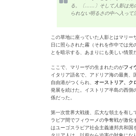
る。〔……〕そして人影は光
られない明るさの中へ入って
この草地に座っていた人影とはマリー
日に照らされた霧（それを作中では光
とを暗示する、あまりにも美しい情景
ここで、マリーザの生まれたのが
フィ
イタリア語名で、アドリア海の最奥、国
自由港がつくられ、
オーストリア、ク
発展を続けた。イストリア半島の西側
係だった。
第一次世界大戦後、広大な領土を有し
ラビア間でフィウーメの争奪戦が激化す
はユーゴスラビア社会主義連邦共和国
タリア人は、以前から迫害の対象にな