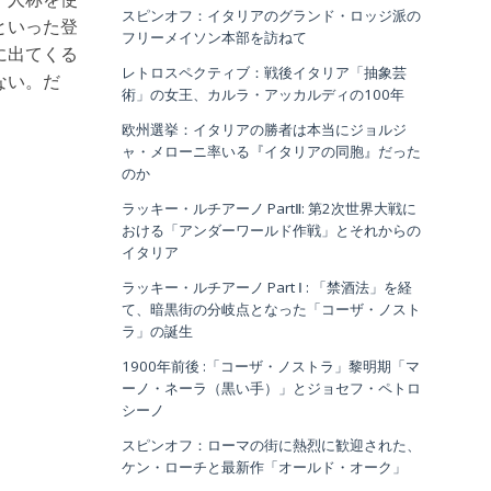
スピンオフ：イタリアのグランド・ロッジ派の
といった登
フリーメイソン本部を訪ねて
に出てくる
レトロスペクティブ：戦後イタリア「抽象芸
ない。だ
術」の女王、カルラ・アッカルディの100年
欧州選挙：イタリアの勝者は本当にジョルジ
ャ・メローニ率いる『イタリアの同胞』だった
のか
ラッキー・ルチアーノ PartⅡ: 第2次世界大戦に
おける「アンダーワールド作戦」とそれからの
イタリア
ラッキー・ルチアーノ Part Ⅰ : 「禁酒法」を経
て、暗黒街の分岐点となった「コーザ・ノスト
ラ」の誕生
1900年前後 :「コーザ・ノストラ」黎明期「マ
ーノ・ネーラ（黒い手）」とジョセフ・ペトロ
シーノ
スピンオフ：ローマの街に熱烈に歓迎された、
ケン・ローチと最新作「オールド・オーク」