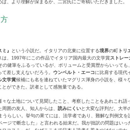
めば、より理解が深まるか、二宮氏にご寄稿いただきました。
み方
スミ』
という小説だ。イタリアの北東に位置する
境界
の町
トリ
は、1997年にこの作品でイタリア国内最大の文学賞
ストレー
もその健筆をふるっているが、ボリュームと受賞歴からいっても
って差し支えないだろう。
ウンベルト・エーコ
に比肩する現代
ル文学賞
候補にも名を連ねていたマグリス渾身の小説を、様々
ことができた。訳者として感無量である。
様々な土地について見聞したこと、考察したことをあれこれ語
た周囲の友人、知人からは、
読みにくい
と大変な評判だ。大半
しまうらしい。挙句の果てには、法学者であり、難解な判例文を
0ページで断念した」と言われる始末だ。我が拙訳の問題はいっ