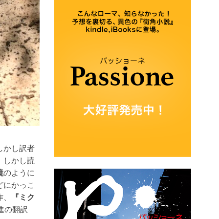
しかし訳者
。しかし読
鏡
のように
どにかっこ
作、
『ミク
進の翻訳