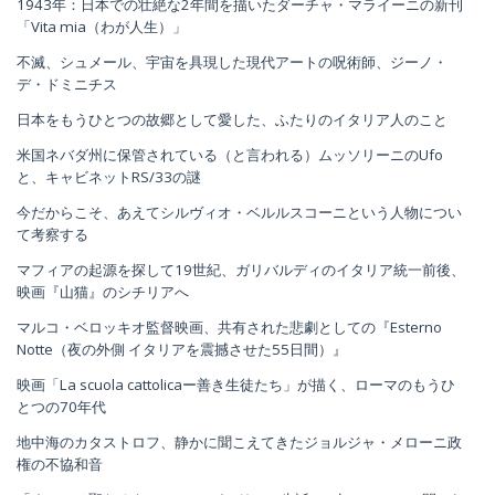
1943年：日本での壮絶な2年間を描いたダーチャ・マライーニの新刊
「Vita mia（わが人生）」
不滅、シュメール、宇宙を具現した現代アートの呪術師、ジーノ・
デ・ドミニチス
日本をもうひとつの故郷として愛した、ふたりのイタリア人のこと
米国ネバダ州に保管されている（と言われる）ムッソリーニのUfo
と、キャビネットRS/33の謎
今だからこそ、あえてシルヴィオ・ベルルスコーニという人物につい
て考察する
マフィアの起源を探して19世紀、ガリバルディのイタリア統一前後、
映画『山猫』のシチリアへ
マルコ・ベロッキオ監督映画、共有された悲劇としての『Esterno
Notte（夜の外側 イタリアを震撼させた55日間）』
映画「La scuola cattolicaー善き生徒たち」が描く、ローマのもうひ
とつの70年代
地中海のカタストロフ、静かに聞こえてきたジョルジャ・メローニ政
権の不協和音