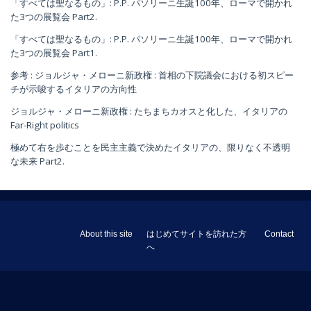
「すべては聖なるもの」: P.P. パソリーニ生誕100年、ローマで開かれ
た3つの展覧会 Part2.
「すべては聖なるもの」: P.P. パソリーニ生誕100年、ローマで開かれ
た3つの展覧会 Part1.
参考 : ジョルジャ・メローニ新政権 : 首相の下院議会における初スピー
チが示唆するイタリアの方向性
ジョルジャ・メローニ新政権 : たちまちカオスと化した、イタリアの
Far-Right politics
極めて右を歩むことを民主主義で決めたイタリアの、限りなく不透明
な未来 Part2.
About this site
はじめてサイトを訪れた方
Contact
へ