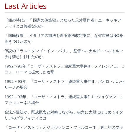
Last Articles
『鉛の時代』:「 国家の偽造犯」となった天才贋作者トニ・キッキア
レッリとは何者なのか
「国民投票」: イタリアの司法を巡る憲法改定案に、なぜ市民はNOを
突きつけたのか
伝説の「ラストタンゴ・イン・パリ」、監督ベルナルド・ベルトルッ
チは禁忌に触れたのか
1992〜93年「コーザ・ノストラ」連続重大事件Ⅲ：フィレンツェ、ミ
ラノ、ローマに拡大した攻撃
1992～93年、「コーザ・ノストラ」連続重大事件 Ⅱ：パオロ・ボルセ
リーノの場合
1992～93年、「コーザ・ノストラ」連続重大事件 I：ジョヴァンニ・
ファルコーネの場合
合法か違法か、既成概念と対峙しながら、街角に大胆にひしめくイタ
リアのグラフィティとは
「コーザ・ノストラ」とジョヴァンニ・ファルコーネ、史上初のマキ