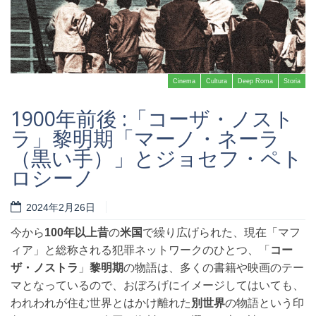
Cinema
Cultura
Deep Roma
Storia
1900年前後 :「コーザ・ノスト
ラ」黎明期「マーノ・ネーラ
（黒い手）」とジョセフ・ペト
ロシーノ
Read more
2024年2月26日
今から
100年以上昔
の
米国
で繰り広げられた、現在「マフ
ィア」と総称される犯罪ネットワークのひとつ、「
コー
ザ・ノストラ
」
黎明期
の物語は、多くの書籍や映画のテー
マとなっているので、おぼろげにイメージしてはいても、
われわれが住む世界とはかけ離れた
別世界
の物語という印