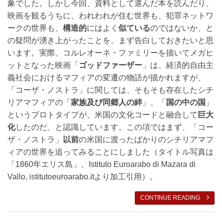
象でした。しかし今回、資料として選んだ本を読んだり、
映画を観るうちに、われわれが住む世界も、犯罪ネットワ
ークの世界も、
構造的
にはよく
似ている
のではないか、と
の疑問が湧き上がったことを、まず告白しておきたいと思
います。実際、コルレオーネ・ファミリーを描いてメガヒ
ットとなった映画「
ゴッドファーザー
」は、経済的自由主
義社会におけるマフィアの変遷の物語が描かれますが、
「コーザ・ノストラ」に関しては、そもそも存在したシチ
リアマフィアの「
家族及び同郷人の絆
」、「
国の中の国
」
というプロトタイプが、米国の文化コードと融合して
巨大
化
したのだ、と認識しています。この項ではまず、「コー
ザ・ノストラ」
以前
の米国に渡ったばかりのシチリアマフ
ィアの世界を追ってみることにしました（タイトル写真は
「1860年エリス島」、Istituto Euroarabo di Mazara di
Vallo, istitutoeuroarabo.itより加工引用）。
CONTINUE READING