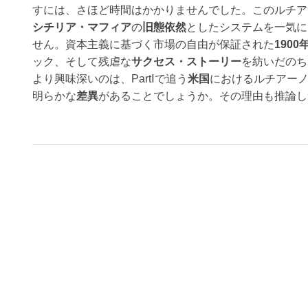
すには、さほど時間はかかりませんでした。このルチア
シチリア・マフィア
の
旧態依然
としたシステムを一気に
せん。資本主義に基づく市場の自由が保証された
1900
ック、そして残虐な
サクセス・ストーリー
を紡いだのち
より興味深いのは、PartⅠで追う
米国
におけるルチアーノの
明らかな
差異
があることでしょうか。その理由も推論し