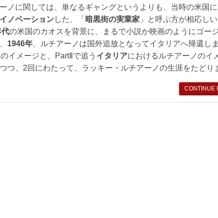
ーノに関しては、単なるギャングというよりも、当時の米国に
イノベーション
した、「
暗黒街の実業家
」と呼ぶ方が相応しい
年代
の米国のカオスを背景に、まるで小説か映画のようにゴー
、
1946年
、ルチアーノは国外追放となってイタリアへ帰還し
イメージと、PartⅡで追う
イタリア
におけるルチアーノのイ
つつ、2回にわたって、ラッキー・ルチアーノの生涯をたどり
CONTINUE