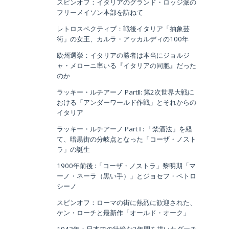
スピンオフ：イタリアのグランド・ロッジ派の
フリーメイソン本部を訪ねて
レトロスペクティブ：戦後イタリア「抽象芸
術」の女王、カルラ・アッカルディの100年
欧州選挙：イタリアの勝者は本当にジョルジ
ャ・メローニ率いる『イタリアの同胞』だった
のか
ラッキー・ルチアーノ PartⅡ: 第2次世界大戦に
おける「アンダーワールド作戦」とそれからの
イタリア
ラッキー・ルチアーノ Part Ⅰ : 「禁酒法」を経
て、暗黒街の分岐点となった「コーザ・ノスト
ラ」の誕生
1900年前後 :「コーザ・ノストラ」黎明期「マ
ーノ・ネーラ（黒い手）」とジョセフ・ペトロ
シーノ
スピンオフ：ローマの街に熱烈に歓迎された、
ケン・ローチと最新作「オールド・オーク」