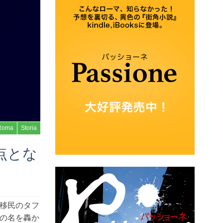
Roma
Storia
岐点とな
移民のタフ
の名を轟か