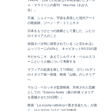
1943年：日本での壮絶な2年間を描いたダーチ
ャ・マライーニの新刊「Vita mia（わが人
生）」
不滅、シュメール、宇宙を具現した現代アート
の呪術師、ジーノ・デ・ドミニチス
日本をもうひとつの故郷として愛した、ふたり
のイタリア人のこと
米国ネバダ州に保管されている（と言われる）
ムッソリーニのUfoと、キャビネットRS/33の謎
今だからこそ、あえてシルヴィオ・ベルルスコ
ーニという人物について考察する
マフィアの起源を探して19世紀、ガリバルディ
のイタリア統一前後、映画『山猫』のシチリア
へ
マルコ・ベロッキオ監督映画、共有された悲劇
としての『Esterno Notte（夜の外側 イタリア
を震撼させた55日間）』
映画「La scuola cattolicaー善き生徒たち」が描
く、ローマのもうひとつの70年代