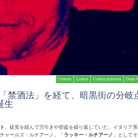
Cinema
Cultura
Cultura popolare
Deep 
Ⅰ : 「禁酒法」を経て、暗黒街の分
誕生
Read more
ト
。徒党を組んで万引きや窃盗を繰り返していた、イタリア系
チャールズ・ルチアーノ、「
ラッキー・ルチアーノ
」としてそ