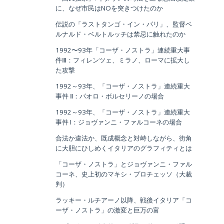
に、なぜ市民はNOを突きつけたのか
伝説の「ラストタンゴ・イン・パリ」、監督ベ
ルナルド・ベルトルッチは禁忌に触れたのか
1992〜93年「コーザ・ノストラ」連続重大事
件Ⅲ：フィレンツェ、ミラノ、ローマに拡大し
た攻撃
1992～93年、「コーザ・ノストラ」連続重大
事件 Ⅱ：パオロ・ボルセリーノの場合
1992～93年、「コーザ・ノストラ」連続重大
事件 I：ジョヴァンニ・ファルコーネの場合
合法か違法か、既成概念と対峙しながら、街角
に大胆にひしめくイタリアのグラフィティとは
「コーザ・ノストラ」とジョヴァンニ・ファル
コーネ、史上初のマキシ・プロチェッソ（大裁
判）
ラッキー・ルチアーノ以降、戦後イタリア「コ
ーザ・ノストラ」の激変と巨万の富