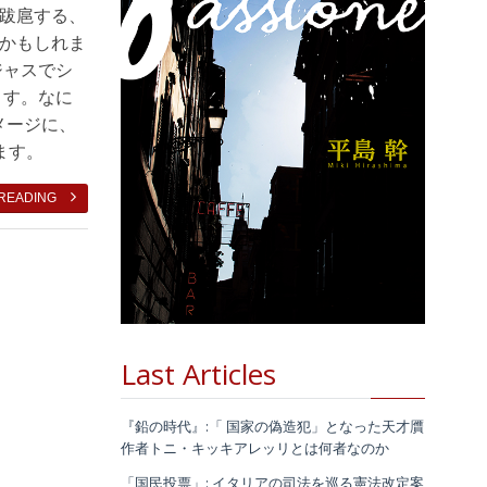
跋扈する、
かもしれま
ジャスでシ
ます。なに
メージに、
ます。
 READING
Last Articles
『鉛の時代』:「 国家の偽造犯」となった天才贋
作者トニ・キッキアレッリとは何者なのか
「国民投票」: イタリアの司法を巡る憲法改定案