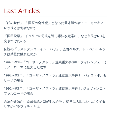
Last Articles
『鉛の時代』:「 国家の偽造犯」となった天才贋作者トニ・キッキア
レッリとは何者なのか
「国民投票」: イタリアの司法を巡る憲法改定案に、なぜ市民はNOを
突きつけたのか
伝説の「ラストタンゴ・イン・パリ」、監督ベルナルド・ベルトルッ
チは禁忌に触れたのか
1992〜93年「コーザ・ノストラ」連続重大事件Ⅲ：フィレンツェ、ミ
ラノ、ローマに拡大した攻撃
1992～93年、「コーザ・ノストラ」連続重大事件 Ⅱ：パオロ・ボルセ
リーノの場合
1992～93年、「コーザ・ノストラ」連続重大事件 I：ジョヴァンニ・
ファルコーネの場合
合法か違法か、既成概念と対峙しながら、街角に大胆にひしめくイタ
リアのグラフィティとは