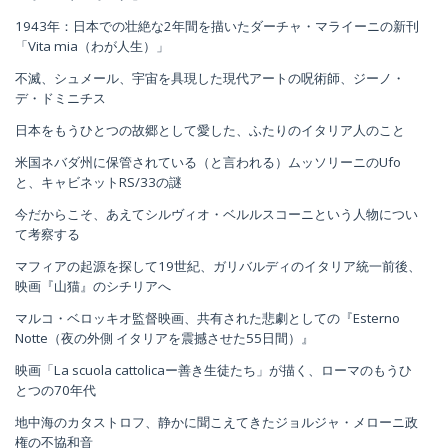
1943年：日本での壮絶な2年間を描いたダーチャ・マライーニの新刊
「Vita mia（わが人生）」
不滅、シュメール、宇宙を具現した現代アートの呪術師、ジーノ・
デ・ドミニチス
日本をもうひとつの故郷として愛した、ふたりのイタリア人のこと
米国ネバダ州に保管されている（と言われる）ムッソリーニのUfo
と、キャビネットRS/33の謎
今だからこそ、あえてシルヴィオ・ベルルスコーニという人物につい
て考察する
マフィアの起源を探して19世紀、ガリバルディのイタリア統一前後、
映画『山猫』のシチリアへ
マルコ・ベロッキオ監督映画、共有された悲劇としての『Esterno
Notte（夜の外側 イタリアを震撼させた55日間）』
映画「La scuola cattolicaー善き生徒たち」が描く、ローマのもうひ
とつの70年代
地中海のカタストロフ、静かに聞こえてきたジョルジャ・メローニ政
権の不協和音