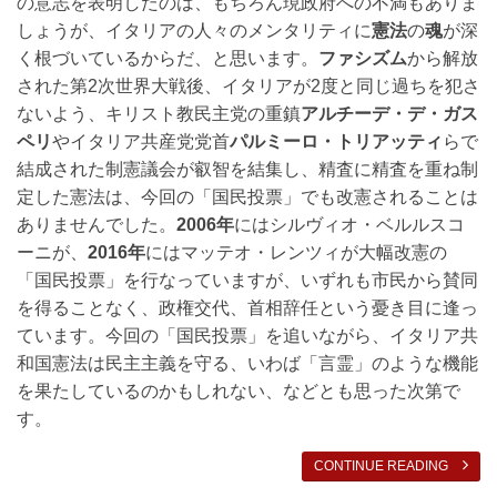
の意志を表明したのは、もちろん現政府への不満もありま
しょうが、イタリアの人々のメンタリティに
憲法
の
魂
が深
く根づいているからだ、と思います。
ファシズム
から解放
された第2次世界大戦後、イタリアが2度と同じ過ちを犯さ
ないよう、キリスト教民主党の重鎮
アルチーデ・デ・ガス
ペリ
やイタリア共産党党首
パルミーロ・トリアッティ
らで
結成された制憲議会が叡智を結集し、精査に精査を重ね制
定した憲法は、今回の「国民投票」でも改憲されることは
ありませんでした。
2006年
にはシルヴィオ・ベルルスコ
ーニが、
2016年
にはマッテオ・レンツィが大幅改憲の
「国民投票」を行なっていますが、いずれも市民から賛同
を得ることなく、政権交代、首相辞任という憂き目に逢っ
ています。今回の「国民投票」を追いながら、イタリア共
和国憲法は民主主義を守る、いわば「言霊」のような機能
を果たしているのかもしれない、などとも思った次第で
す。
CONTINUE READING