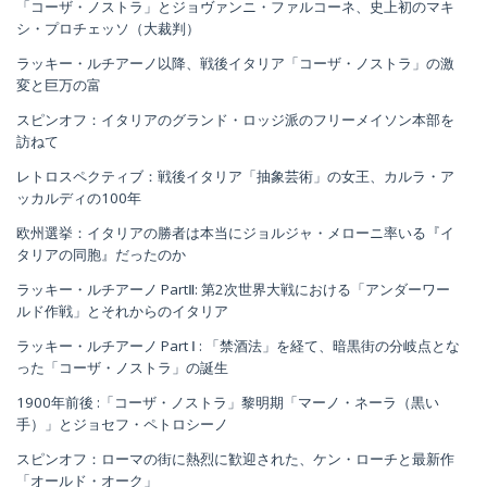
「コーザ・ノストラ」とジョヴァンニ・ファルコーネ、史上初のマキ
シ・プロチェッソ（大裁判）
ラッキー・ルチアーノ以降、戦後イタリア「コーザ・ノストラ」の激
変と巨万の富
スピンオフ：イタリアのグランド・ロッジ派のフリーメイソン本部を
訪ねて
レトロスペクティブ：戦後イタリア「抽象芸術」の女王、カルラ・ア
ッカルディの100年
欧州選挙：イタリアの勝者は本当にジョルジャ・メローニ率いる『イ
タリアの同胞』だったのか
ラッキー・ルチアーノ PartⅡ: 第2次世界大戦における「アンダーワー
ルド作戦」とそれからのイタリア
ラッキー・ルチアーノ Part Ⅰ : 「禁酒法」を経て、暗黒街の分岐点とな
った「コーザ・ノストラ」の誕生
1900年前後 :「コーザ・ノストラ」黎明期「マーノ・ネーラ（黒い
手）」とジョセフ・ペトロシーノ
スピンオフ：ローマの街に熱烈に歓迎された、ケン・ローチと最新作
「オールド・オーク」