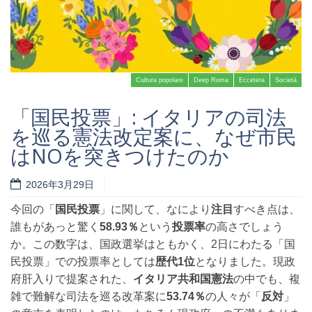
Cultura popolare
Deep Roma
Eccetera
Società
「国民投票」: イタリアの司法
を巡る憲法改定案に、なぜ市民
はNOを突きつけたのか
Read more
2026年3月29日
今回の「
国民投票
」に関して、なにより
注目
すべき点は、
誰もがあっと驚く
58.93％
という
投票率
の高さでしょう
か。この数字は、国政選挙はともかく、2日にわたる「国
民投票」での投票率としては
歴代1位
となりました。現政
府肝入りで提案された、
イタリア共和国憲法
の中でも、複
雑で難解な司法を巡る改革案に
53.74％
の人々が「
反対
」