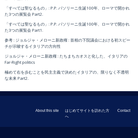
「すべては聖なるもの」: P.P. パソリーニ生誕100年、ローマで開かれ
た3つの展覧会 Part2.
「すべては聖なるもの」: P.P. パソリーニ生誕100年、ローマで開かれ
た3つの展覧会 Part1.
参考 : ジョルジャ・メローニ新政権 : 首相の下院議会における初スピー
チが示唆するイタリアの方向性
ジョルジャ・メローニ新政権 : たちまちカオスと化した、イタリアの
Far-Right politics
極めて右を歩むことを民主主義で決めたイタリアの、限りなく不透明
な未来 Part2.
About this site
はじめてサイトを訪れた方
Contact
へ