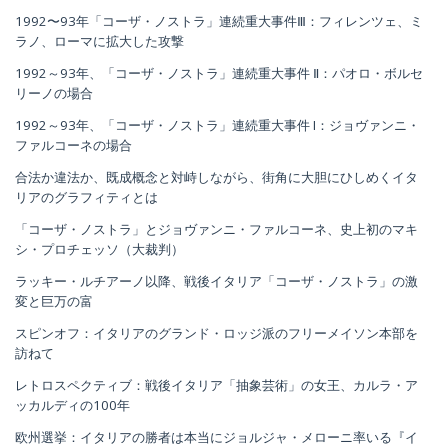
1992〜93年「コーザ・ノストラ」連続重大事件Ⅲ：フィレンツェ、ミ
ラノ、ローマに拡大した攻撃
1992～93年、「コーザ・ノストラ」連続重大事件 Ⅱ：パオロ・ボルセ
リーノの場合
1992～93年、「コーザ・ノストラ」連続重大事件 I：ジョヴァンニ・
ファルコーネの場合
合法か違法か、既成概念と対峙しながら、街角に大胆にひしめくイタ
リアのグラフィティとは
「コーザ・ノストラ」とジョヴァンニ・ファルコーネ、史上初のマキ
シ・プロチェッソ（大裁判）
ラッキー・ルチアーノ以降、戦後イタリア「コーザ・ノストラ」の激
変と巨万の富
スピンオフ：イタリアのグランド・ロッジ派のフリーメイソン本部を
訪ねて
レトロスペクティブ：戦後イタリア「抽象芸術」の女王、カルラ・ア
ッカルディの100年
欧州選挙：イタリアの勝者は本当にジョルジャ・メローニ率いる『イ