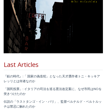
Last Articles
『鉛の時代』:「 国家の偽造犯」となった天才贋作者トニ・キッキア
レッリとは何者なのか
「国民投票」: イタリアの司法を巡る憲法改定案に、なぜ市民はNOを
突きつけたのか
伝説の「ラストタンゴ・イン・パリ」、監督ベルナルド・ベルトルッ
チは禁忌に触れたのか