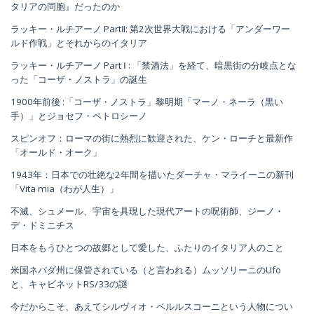
タリアの同胞』だったのか
ラッキー・ルチアーノ PartⅡ: 第2次世界大戦における「アンダーワー
ルド作戦」とそれからのイタリア
ラッキー・ルチアーノ Part Ⅰ : 「禁酒法」を経て、暗黒街の分岐点とな
った「コーザ・ノストラ」の誕生
1900年前後 :「コーザ・ノストラ」黎明期「マーノ・ネーラ（黒い
手）」とジョセフ・ペトロシーノ
スピンオフ：ローマの街に熱烈に歓迎された、ケン・ローチと最新作
「オールド・オーク」
1943年：日本での壮絶な2年間を描いたダーチャ・マライーニの新刊
「Vita mia（わが人生）」
不滅、シュメール、宇宙を具現した現代アートの呪術師、ジーノ・
デ・ドミニチス
日本をもうひとつの故郷として愛した、ふたりのイタリア人のこと
米国ネバダ州に保管されている（と言われる）ムッソリーニのUfo
と、キャビネットRS/33の謎
今だからこそ、あえてシルヴィオ・ベルルスコーニという人物につい