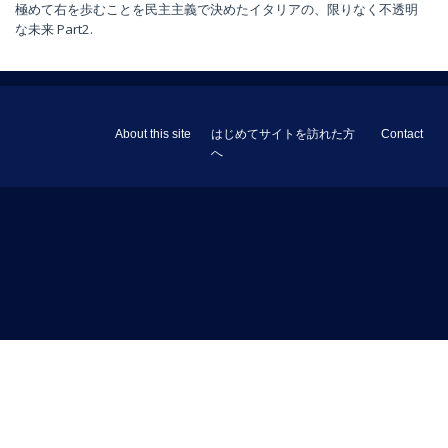
極めて右を歩むことを民主主義で決めたイタリアの、限りなく不透明
な未来 Part2.
About this site
はじめてサイトを訪れた方
Contact
へ