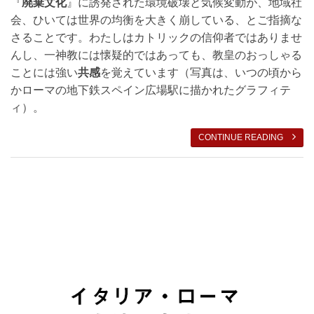
『
廃棄文化
』に誘発された環境破壊と気候変動が、地域社
会、ひいては世界の均衡を大きく崩している、とご指摘な
さることです。わたしはカトリックの信仰者ではありませ
んし、一神教には懐疑的ではあっても、教皇のおっしゃる
ことには強い
共感
を覚えています（写真は、いつの頃から
かローマの地下鉄スペイン広場駅に描かれたグラフィテ
ィ）。
CONTINUE READING