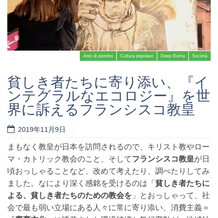
Anni di piombo
Cultura popolare
Deep Roma
Società
貧しき者たちに寄り添い、『イ
ンテグラルなエコロジー』を世
界に訴えるフランシスコ教皇
Read more
2019年11月9日
まもなく教皇が日本を訪問されるので、キリスト教やロー
マ・カトリック教会のこと、そして
フランシスコ教皇
が日
頃おっしゃることなど、改めて考えたり、調べたりしてみ
ました。なにより深く感銘を受けるのは「
貧しき者たちに
よる、貧しき者たちのための教会を
」とおっしゃって、社
会で最も弱い立場にある人々に常に寄り添い、消費主義＝