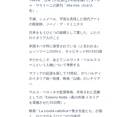
1943年：日本での壮絶な2年間を描いたダーチ
ャ・マライーニの新刊「Vita mia（わが人
生）」
不滅、シュメール、宇宙を具現した現代アート
の呪術師、ジーノ・デ・ドミニチス
日本をもうひとつの故郷として愛した、ふたり
のイタリア人のこと
米国ネバダ州に保管されている（と言われる）
ムッソリーニのUfoと、キャビネットRS/33の謎
今だからこそ、あえてシルヴィオ・ベルルスコ
ーニという人物について考察する
マフィアの起源を探して19世紀、ガリバルディ
のイタリア統一前後、映画『山猫』のシチリア
へ
マルコ・ベロッキオ監督映画、共有された悲劇
としての『Esterno Notte（夜の外側 イタリア
を震撼させた55日間）』
映画「La scuola cattolicaー善き生徒たち」が描
く、ローマのもうひとつの70年代