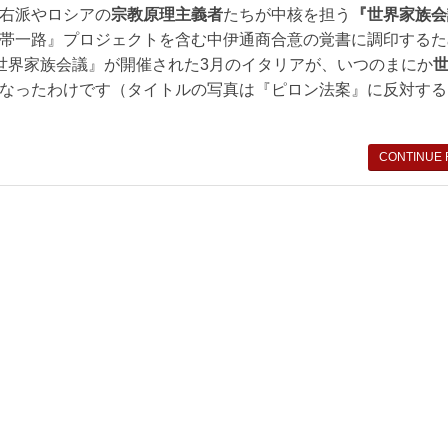
右派やロシアの
宗教原理主義者
たちが中核を担う
『世界家族会
帯一路』プロジェクトを含む中伊通商合意の覚書に調印するた
世界家族会議』が開催された3月のイタリアが、いつのまにか
なったわけです（タイトルの写真は『ピロン法案』に反対する
CONTINUE