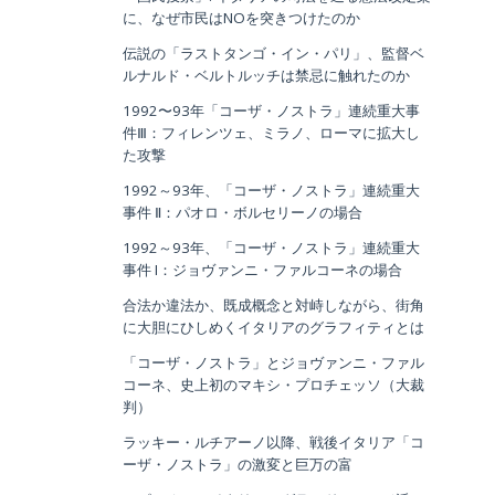
に、なぜ市民はNOを突きつけたのか
伝説の「ラストタンゴ・イン・パリ」、監督ベ
ルナルド・ベルトルッチは禁忌に触れたのか
1992〜93年「コーザ・ノストラ」連続重大事
件Ⅲ：フィレンツェ、ミラノ、ローマに拡大し
た攻撃
1992～93年、「コーザ・ノストラ」連続重大
事件 Ⅱ：パオロ・ボルセリーノの場合
1992～93年、「コーザ・ノストラ」連続重大
事件 I：ジョヴァンニ・ファルコーネの場合
合法か違法か、既成概念と対峙しながら、街角
に大胆にひしめくイタリアのグラフィティとは
「コーザ・ノストラ」とジョヴァンニ・ファル
コーネ、史上初のマキシ・プロチェッソ（大裁
判）
ラッキー・ルチアーノ以降、戦後イタリア「コ
ーザ・ノストラ」の激変と巨万の富