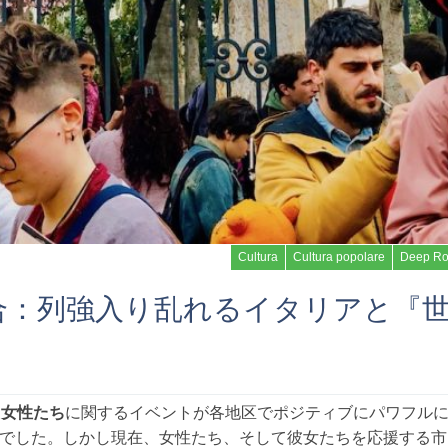
Cultura
Cultura popolare
Deep R
合：列強入り乱れるイタリアと『
Read more
は
女性たち
に関するイベントが各地区でポジティブにパワフル
でした。しかし現在、女性たち、そして彼女たちを応援する市