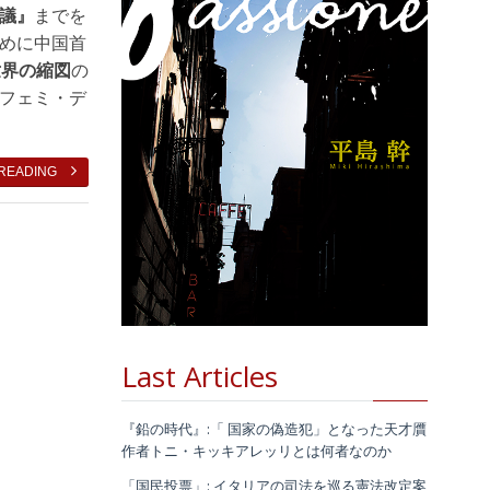
議』
までを
めに中国首
世界の縮図
の
フェミ・デ
 READING
Last Articles
『鉛の時代』:「 国家の偽造犯」となった天才贋
作者トニ・キッキアレッリとは何者なのか
「国民投票」: イタリアの司法を巡る憲法改定案