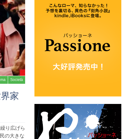
oma
Società
世界家
に繰り広げら
民の大きな