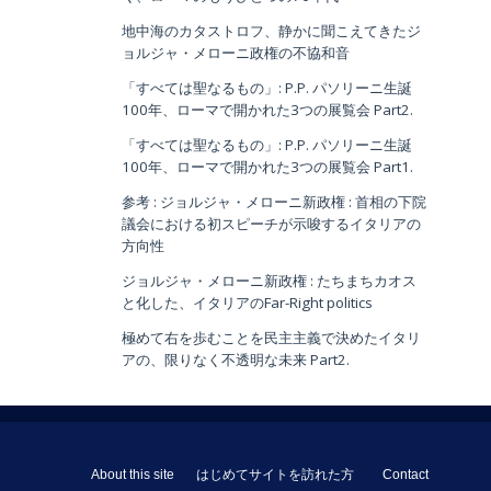
地中海のカタストロフ、静かに聞こえてきたジ
ョルジャ・メローニ政権の不協和音
「すべては聖なるもの」: P.P. パソリーニ生誕
100年、ローマで開かれた3つの展覧会 Part2.
「すべては聖なるもの」: P.P. パソリーニ生誕
100年、ローマで開かれた3つの展覧会 Part1.
参考 : ジョルジャ・メローニ新政権 : 首相の下院
議会における初スピーチが示唆するイタリアの
方向性
ジョルジャ・メローニ新政権 : たちまちカオス
と化した、イタリアのFar-Right politics
極めて右を歩むことを民主主義で決めたイタリ
アの、限りなく不透明な未来 Part2.
About this site
はじめてサイトを訪れた方
Contact