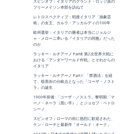
スピンオフ：イタリアのグランド・ロッジ派の
フリーメイソン本部を訪ねて
レトロスペクティブ：戦後イタリア「抽象芸
術」の女王、カルラ・アッカルディの100年
欧州選挙：イタリアの勝者は本当にジョルジ
ャ・メローニ率いる『イタリアの同胞』だった
のか
ラッキー・ルチアーノ PartⅡ: 第2次世界大戦に
おける「アンダーワールド作戦」とそれからの
イタリア
ラッキー・ルチアーノ Part Ⅰ : 「禁酒法」を経
て、暗黒街の分岐点となった「コーザ・ノスト
ラ」の誕生
1900年前後 :「コーザ・ノストラ」黎明期「マ
ーノ・ネーラ（黒い手）」とジョセフ・ペトロ
シーノ
スピンオフ：ローマの街に熱烈に歓迎された、
ケン・ローチと最新作「オールド・オーク」