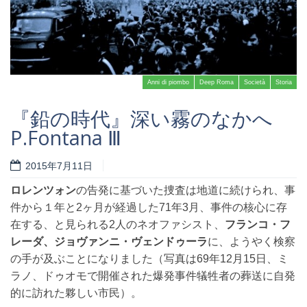
Anni di piombo
Deep Roma
Società
Storia
『鉛の時代』深い霧のなかへ
P.Fontana Ⅲ
2015年7月11日
Read more
ロレンツォン
の告発に基づいた捜査は地道に続けられ、事
件から１年と2ヶ月が経過した71年3月、事件の核心に存
在する、と見られる2人のネオファシスト、
フランコ・フ
レーダ、ジョヴァンニ・ヴェンドゥーラ
に、ようやく検察
の手が及ぶことになりました
（写真は69年12月15日、ミ
ラノ、ドゥオモで開催された爆発事件犠牲者の葬送に自発
的に訪れた夥しい市民）。