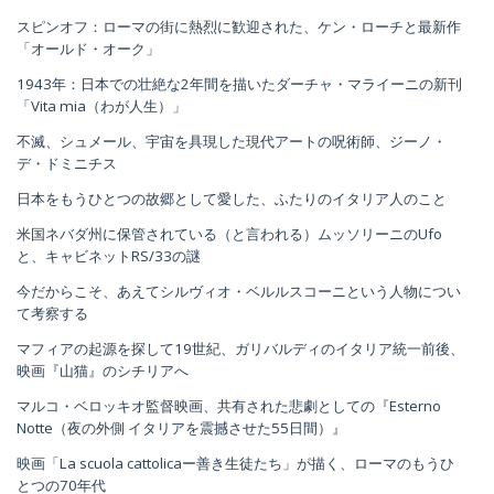
スピンオフ：ローマの街に熱烈に歓迎された、ケン・ローチと最新作
「オールド・オーク」
1943年：日本での壮絶な2年間を描いたダーチャ・マライーニの新刊
「Vita mia（わが人生）」
不滅、シュメール、宇宙を具現した現代アートの呪術師、ジーノ・
デ・ドミニチス
日本をもうひとつの故郷として愛した、ふたりのイタリア人のこと
米国ネバダ州に保管されている（と言われる）ムッソリーニのUfo
と、キャビネットRS/33の謎
今だからこそ、あえてシルヴィオ・ベルルスコーニという人物につい
て考察する
マフィアの起源を探して19世紀、ガリバルディのイタリア統一前後、
映画『山猫』のシチリアへ
マルコ・ベロッキオ監督映画、共有された悲劇としての『Esterno
Notte（夜の外側 イタリアを震撼させた55日間）』
映画「La scuola cattolicaー善き生徒たち」が描く、ローマのもうひ
とつの70年代