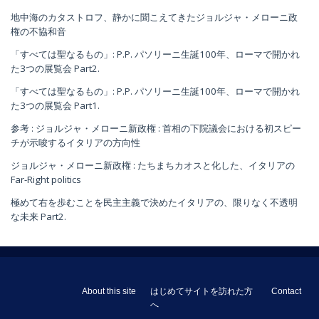
地中海のカタストロフ、静かに聞こえてきたジョルジャ・メローニ政
権の不協和音
「すべては聖なるもの」: P.P. パソリーニ生誕100年、ローマで開かれ
た3つの展覧会 Part2.
「すべては聖なるもの」: P.P. パソリーニ生誕100年、ローマで開かれ
た3つの展覧会 Part1.
参考 : ジョルジャ・メローニ新政権 : 首相の下院議会における初スピー
チが示唆するイタリアの方向性
ジョルジャ・メローニ新政権 : たちまちカオスと化した、イタリアの
Far-Right politics
極めて右を歩むことを民主主義で決めたイタリアの、限りなく不透明
な未来 Part2.
About this site
はじめてサイトを訪れた方
Contact
へ