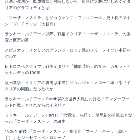
合法か違法か、既成概念と対峙しながら、街角に大胆にひしめくイタ
リアのグラフィティとは
「コーザ・ノストラ」とジョヴァンニ・ファルコーネ、史上初のマキ
シ・プロチェッソ（大裁判）
ラッキー・ルチアーノ以降、戦後イタリア「コーザ・ノストラ」の激
変と巨万の富
スピンオフ：イタリアのグランド・ロッジ派のフリーメイソン本部を
訪ねて
レトロスペクティブ：戦後イタリア「抽象芸術」の女王、カルラ・ア
ッカルディの100年
欧州選挙：イタリアの勝者は本当にジョルジャ・メローニ率いる『イ
タリアの同胞』だったのか
ラッキー・ルチアーノ PartⅡ: 第2次世界大戦における「アンダーワー
ルド作戦」とそれからのイタリア
ラッキー・ルチアーノ Part Ⅰ : 「禁酒法」を経て、暗黒街の分岐点とな
った「コーザ・ノストラ」の誕生
1900年前後 :「コーザ・ノストラ」黎明期「マーノ・ネーラ（黒い
手）」とジョセフ・ペトロシーノ