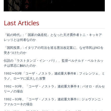
Last Articles
『鉛の時代』:「 国家の偽造犯」となった天才贋作者トニ・キッキア
レッリとは何者なのか
「国民投票」: イタリアの司法を巡る憲法改定案に、なぜ市民はNOを
突きつけたのか
伝説の「ラストタンゴ・イン・パリ」、監督ベルナルド・ベルトルッ
チは禁忌に触れたのか
1992〜93年「コーザ・ノストラ」連続重大事件Ⅲ：フィレンツェ、ミ
ラノ、ローマに拡大した攻撃
1992～93年、「コーザ・ノストラ」連続重大事件 Ⅱ：パオロ・ボルセ
リーノの場合
1992～93年、「コーザ・ノストラ」連続重大事件 I：ジョヴァンニ・
ファルコーネの場合