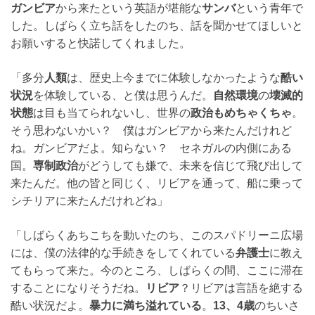
ガンビア
から来たという英語が堪能な
サンバ
という青年で
した。しばらく立ち話をしたのち、話を聞かせてほしいと
お願いすると快諾してくれました。
「多分
人類
は、歴史上今までに体験しなかったような
酷い
状況
を体験している、と僕は思うんだ。
自然環境
の
壊滅的
状態
は目も当てられないし、世界の
政治もめちゃくちゃ
。
そう思わないかい？ 僕はガンビアから来たんだけれど
ね。ガンビアだよ。知らない？ セネガルの内側にある
国。
専制政治
がどうしても嫌で、未来を信じて飛び出して
来たんだ。他の皆と同じく、リビアを通って、船に乗って
シチリアに来たんだけれどね」
「しばらくあちこちを動いたのち、このスパドリーニ広場
には、僕の法律的な手続きをしてくれている
弁護士
に教え
てもらって来た。今のところ、しばらくの間、ここに滞在
することになりそうだね。
リビア
？リビアは言語を絶する
酷い状況だよ。
暴力に満ち溢れている
。
13、4歳
のちいさ