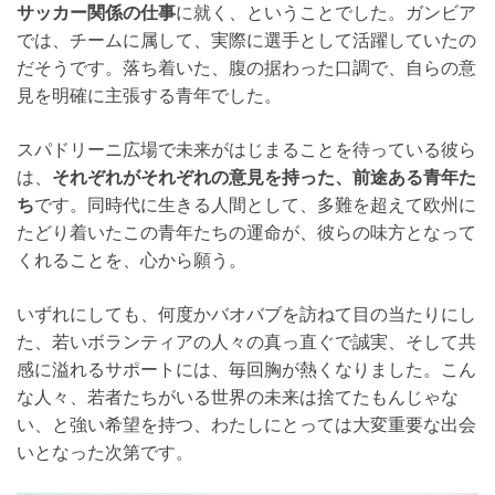
サッカー関係の仕事
に就く、ということでした。ガンビア
では、チームに属して、実際に選手として活躍していたの
だそうです。落ち着いた、腹の据わった口調で、自らの意
見を明確に主張する青年でした。
スパドリーニ広場で未来がはじまることを待っている彼ら
は、
それぞれがそれぞれの意見を持った、前途ある青年た
ち
です。同時代に生きる人間として、多難を超えて欧州に
たどり着いたこの青年たちの運命が、彼らの味方となって
くれることを、心から願う。
いずれにしても、何度かバオバブを訪ねて目の当たりにし
た、若いボランティアの人々の真っ直ぐで誠実、そして共
感に溢れるサポートには、毎回胸が熱くなりました。こん
な人々、若者たちがいる世界の未来は捨てたもんじゃな
い、と強い希望を持つ、わたしにとっては大変重要な出会
いとなった次第です。