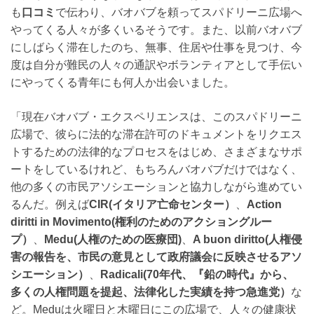
も
口コミ
で伝わり、バオバブを頼ってスパドリーニ広場へ
やってくる人々が多くいるそうです。また、以前バオバブ
にしばらく滞在したのち、無事、住居や仕事を見つけ、今
度は自分が難民の人々の通訳やボランティアとして手伝い
にやってくる青年にも何人か出会いました。
「現在バオバブ・エクスペリエンスは、このスパドリーニ
広場で、彼らに法的な滞在許可のドキュメントをリクエス
トするための法律的なプロセスをはじめ、さまざまなサポ
ートをしているけれど、もちろんバオバブだけではなく、
他の多くの市民アソシエーションと協力しながら進めてい
るんだ。例えば
CIR(イタリア亡命センター）
、
Action
diritti in Movimento(権利のためのアクショングルー
プ）
、
Medu(人権のための医療団)
、
A buon diritto(人権侵
害の報告を、市民の意見として政府議会に反映させるアソ
シエーション）
、
Radicali(70年代、『鉛の時代』から、
多くの人権問題を提起、法律化した実績を持つ急進党）
な
ど。Meduは火曜日と木曜日にこの広場で、人々の健康状