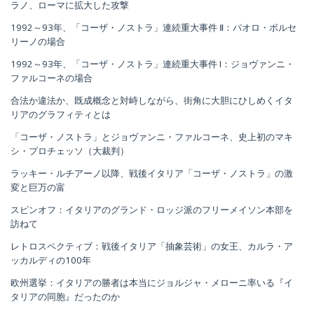
ラノ、ローマに拡大した攻撃
1992～93年、「コーザ・ノストラ」連続重大事件 Ⅱ：パオロ・ボルセ
リーノの場合
1992～93年、「コーザ・ノストラ」連続重大事件 I：ジョヴァンニ・
ファルコーネの場合
合法か違法か、既成概念と対峙しながら、街角に大胆にひしめくイタ
リアのグラフィティとは
「コーザ・ノストラ」とジョヴァンニ・ファルコーネ、史上初のマキ
シ・プロチェッソ（大裁判）
ラッキー・ルチアーノ以降、戦後イタリア「コーザ・ノストラ」の激
変と巨万の富
スピンオフ：イタリアのグランド・ロッジ派のフリーメイソン本部を
訪ねて
レトロスペクティブ：戦後イタリア「抽象芸術」の女王、カルラ・ア
ッカルディの100年
欧州選挙：イタリアの勝者は本当にジョルジャ・メローニ率いる『イ
タリアの同胞』だったのか