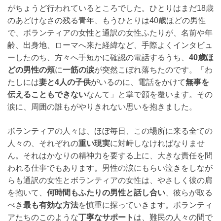
がちょうど行われているところでした。ひとりはまだ18歳
のあどけなさの残る青年、もうひとりは40歳ほどの男性
で、ボランティアの女性と通訳の女性ふたりが、名前や年
齢、出身地、ローマへ来た経緯など、手際よくインタビュ
ーしたのち、方々へ手短かに確認の電話するうち、
40歳ほ
どの男性の頬
に
一筋の涙
が突然こぼれ落ちたのです。「わ
たしには
妻と4人の子供
がいるのに、電話をかけて
無事を
伝えることもできない
なんて」と掌で顔を覆います。その
涙に、周囲の誰もがやりきれない思いを抱きました。
ボランティアの人々は、ほぼ毎日、この場所に来る全ての
人々の、それぞれの
重い現実
に対峙しなければなりませ
ん。それはかなりの精神力を要する上に、大きな責任を問
われる仕事でもあります。男性の涙にもらい泣きをしなが
らも通訳の女性とボランティアの女性は、やさしく彼の肩
を抱いて、
何時間もふたりの男性と話し合い
、彼らが取る
べき
最も有効な方法
を慎重に探っていきます。ボランティ
アたちのこのような
丁寧なサポート
は、難民の人々の間で