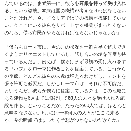
んでいるのは、まず第一に、彼らを
尊厳を持って受け入れ
る
、という姿勢。本来は国の機構が考えなければならない
ことだけれど、今、イタリアではその機構が機能していな
い。今ここにいる彼らをサポートする機関がまったくない
のなら、僕ら市民がやらなければならないじゃないか」
「僕らもローマ市に、今のこの状況を一刻も早く解決でき
るようにリクエストしているし、話し合いの場を何度も持
っているんだよ。例えば、僕らはまず最初の受け入れをす
る『
ハブ
』を
ローマに作る
ことを提案している。これから
の季節、どんどん彼らの人数は増えるわけだし、テントを
張る許可も必要だ。しかしローマ市は、それは不可能だ、
というんだ。彼らが僕らに提案しているのは、この地域に
ある建物を6月までに修復して
60人
の人々を受け入れる施
設を作る、ということだが、たったの60人では、ほとんど
意味をなさない。6月には一体何人の人々がここに来る
か、今の時点ではまったく予想がつかないのだからね」