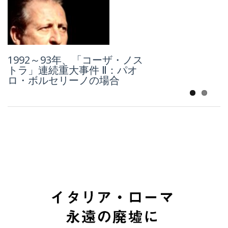
レトロスペクティブ：戦後イ
1992～93年、「コーザ・ノス
タリア「抽象芸術」の女王、
トラ」連続重大事件 Ⅱ：パオ
カルラ・アッカルディの100
ロ・ボルセリーノの場合
年