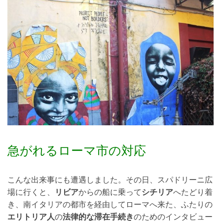
急がれるローマ市の対応
こんな出来事にも遭遇しました。その日、スパドリーニ広
場に行くと、
リビア
からの船に乗って
シチリア
へたどり着
き、南イタリアの都市を経由してローマへ来た、ふたりの
エリトリア人
の
法律的な滞在手続き
のためのインタビュー