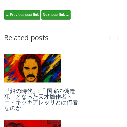
Post navigation
← Previous post link
Next post link →
Related posts
Previou
Next
『鉛の時代』:「 国家の偽造
合法か違法か、既成概念と対
犯」となった天才贋作者ト
峙しながら、街角に大胆にひ
ニ・キッキアレッリとは何者
しめくイタリアのグラフィテ
なのか
ィとは