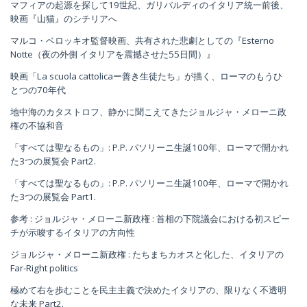
マフィアの起源を探して19世紀、ガリバルディのイタリア統一前後、
映画『山猫』のシチリアへ
マルコ・ベロッキオ監督映画、共有された悲劇としての『Esterno
Notte（夜の外側 イタリアを震撼させた55日間）』
映画「La scuola cattolicaー善き生徒たち」が描く、ローマのもうひ
とつの70年代
地中海のカタストロフ、静かに聞こえてきたジョルジャ・メローニ政
権の不協和音
「すべては聖なるもの」: P.P. パソリーニ生誕100年、ローマで開かれ
た3つの展覧会 Part2.
「すべては聖なるもの」: P.P. パソリーニ生誕100年、ローマで開かれ
た3つの展覧会 Part1.
参考 : ジョルジャ・メローニ新政権 : 首相の下院議会における初スピー
チが示唆するイタリアの方向性
ジョルジャ・メローニ新政権 : たちまちカオスと化した、イタリアの
Far-Right politics
極めて右を歩むことを民主主義で決めたイタリアの、限りなく不透明
な未来 Part2.