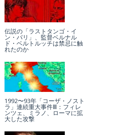
伝説の「ラストタンゴ・イ
「コーザ・ノストラ」とジョ
ン・パリ」、監督ベルナル
ヴァンニ・ファルコーネ、史
ド・ベルトルッチは禁忌に触
上初のマキシ・プロチェッソ
れたのか
（大裁判）
1992〜93年「コーザ・ノスト
スピンオフ：イタリアのグラ
ラ」連続重大事件Ⅲ：フィレ
ンド・ロッジ派のフリーメイ
ンツェ、ミラノ、ローマに拡
ソン本部を訪ねて
大した攻撃