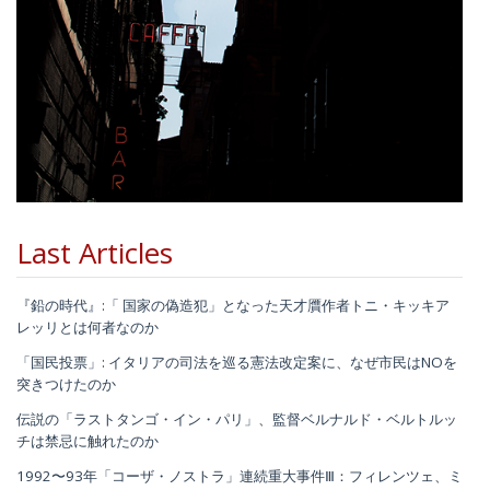
Last Articles
『鉛の時代』:「 国家の偽造犯」となった天才贋作者トニ・キッキア
レッリとは何者なのか
「国民投票」: イタリアの司法を巡る憲法改定案に、なぜ市民はNOを
突きつけたのか
伝説の「ラストタンゴ・イン・パリ」、監督ベルナルド・ベルトルッ
チは禁忌に触れたのか
1992〜93年「コーザ・ノストラ」連続重大事件Ⅲ：フィレンツェ、ミ