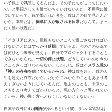
い子供まで
武
装してるんだよ。その子たちがこっちにおい
で、と手招きしても近づいちゃいけないんだ。不用意に近
づいていって、銃で撃たれた者を、僕はこの目で見たんだ
から。本当だよ。
簡単に人が殺される日常
だなんて。まっ
たく酷い状況だ」
「
イタリア
に来て、屋根もないところで過ごさなければい
けないことには
すっかり落胆
しているよ。今のこの状況で
は何ひとつ未来が見えず、自分でプロジェクトすることも
できないからね。
一切の停止状態。
どうしていいのか今の
ところさっぱりわからない。しかしね、僕は
イスラム教の
『神』の存在を信じているからね
。神は僕を超え、僕の人
生を超えた存在だから。だからこれからのことをあまり考
えすぎないようにしているんだ。過去のことも、未来のこ
ともあまり考えてばかりいると、悪い方向へと導かれてい
くから。神が導く方へと行くしかないじゃないか」
自国語以外に
4カ国語
が操れるという彼、サンバの望みは