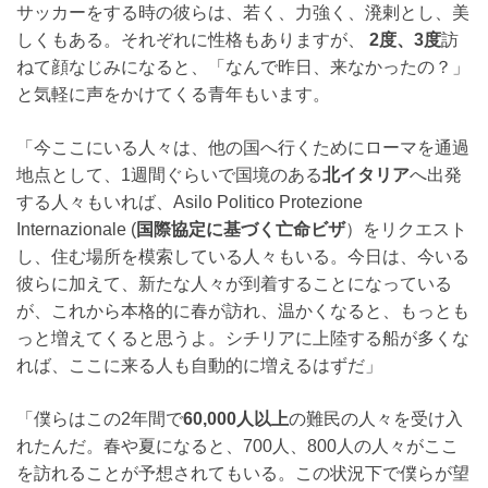
サッカーをする時の彼らは、若く、力強く、溌剌とし、美
しくもある。それぞれに性格もありますが、
2度、3度
訪
ねて顔なじみになると、「なんで昨日、来なかったの？」
と気軽に声をかけてくる青年もいます。
「今ここにいる人々は、他の国へ行くためにローマを通過
地点として、1週間ぐらいで国境のある
北イタリア
へ出発
する人々もいれば、Asilo Politico Protezione
Internazionale (
国際協定に基づく亡命ビザ
）をリクエスト
し、住む場所を模索している人々もいる。今日は、今いる
彼らに加えて、新たな人々が到着することになっている
が、これから本格的に春が訪れ、温かくなると、もっとも
っと増えてくると思うよ。シチリアに上陸する船が多くな
れば、ここに来る人も自動的に増えるはずだ」
「僕らはこの2年間で
60,000人以上
の難民の人々を受け入
れたんだ。春や夏になると、700人、800人の人々がここ
を訪れることが予想されてもいる。この状況下で僕らが望