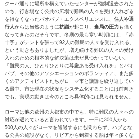
クーパ通りに場所を構えていたセンターが強制退去された
のち、行き場なく公共の広場で難民の人々を受け入れざる
を得なくなったバオバブ・エクスペリエンスに、
住人や通
行人
からは当然のように
抗議
が起こり、
当局の圧力
も強く
なってきたのだそうです。冬期の最も寒い時期には、「赤
十字」がテントを張って92人の難民の人々を受け入れる、
という動きもありましたが、増え続ける難民の人々の受け
入れのための根本的な解決策は未だ見つかっていない。
「難民の人、ひとりひとりに尊厳ある受け入れを」とバオ
バブ、その他のアソシエーションのボランティア、また多
くのアクティビストたちがローマ市と議論を繰り返してい
る最中、市は現在の状況をシステム化することには前向き
でも、実現の動きは今のところ具体的には見られません。
ローマは他の欧州の大都市の中でも、特に難民の人々への
対応が遅れていると言われています。一日に300人から
500人の人々がローマを通過するにも関わらず、ハブとな
る公共の施設がなく、リビアから到着する船は年々多くな