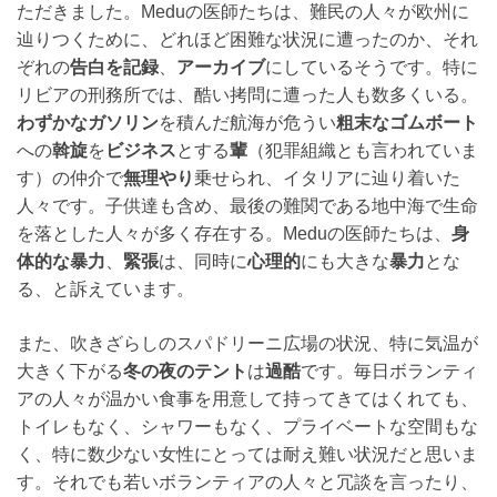
ただきました。Meduの医師たちは、難民の人々が欧州に
辿りつくために、どれほど困難な状況に遭ったのか、それ
ぞれの
告白を記録
、
アーカイブ
にしているそうです。特に
リビアの刑務所では、酷い拷問に遭った人も数多くいる。
わずかなガソリン
を積んだ航海が危うい
粗末なゴムボート
への
斡旋
を
ビジネス
とする
輩
（犯罪組織とも言われていま
す）の仲介で
無理やり
乗せられ、イタリアに辿り着いた
人々です。子供達も含め、最後の難関である地中海で生命
を落とした人々が多く存在する。Meduの医師たちは、
身
体的な暴力
、
緊張
は、同時に
心理的
にも大きな
暴力
とな
る、と訴えています。
また、吹きざらしのスパドリーニ広場の状況、特に気温が
大きく下がる
冬の夜のテント
は
過酷
です。毎日ボランティ
アの人々が温かい食事を用意して持ってきてはくれても、
トイレもなく、シャワーもなく、プライベートな空間もな
く、特に数少ない女性にとっては耐え難い状況だと思いま
す。それでも若いボランティアの人々と冗談を言ったり、