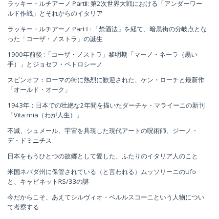
ラッキー・ルチアーノ PartⅡ: 第2次世界大戦における「アンダーワー
ルド作戦」とそれからのイタリア
ラッキー・ルチアーノ Part Ⅰ : 「禁酒法」を経て、暗黒街の分岐点とな
った「コーザ・ノストラ」の誕生
1900年前後 :「コーザ・ノストラ」黎明期「マーノ・ネーラ（黒い
手）」とジョセフ・ペトロシーノ
スピンオフ：ローマの街に熱烈に歓迎された、ケン・ローチと最新作
「オールド・オーク」
1943年：日本での壮絶な2年間を描いたダーチャ・マライーニの新刊
「Vita mia（わが人生）」
不滅、シュメール、宇宙を具現した現代アートの呪術師、ジーノ・
デ・ドミニチス
日本をもうひとつの故郷として愛した、ふたりのイタリア人のこと
米国ネバダ州に保管されている（と言われる）ムッソリーニのUfo
と、キャビネットRS/33の謎
今だからこそ、あえてシルヴィオ・ベルルスコーニという人物につい
て考察する