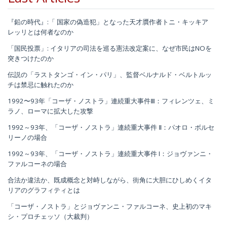
『鉛の時代』:「 国家の偽造犯」となった天才贋作者トニ・キッキア
レッリとは何者なのか
「国民投票」: イタリアの司法を巡る憲法改定案に、なぜ市民はNOを
突きつけたのか
伝説の「ラストタンゴ・イン・パリ」、監督ベルナルド・ベルトルッ
チは禁忌に触れたのか
1992〜93年「コーザ・ノストラ」連続重大事件Ⅲ：フィレンツェ、ミ
ラノ、ローマに拡大した攻撃
1992～93年、「コーザ・ノストラ」連続重大事件 Ⅱ：パオロ・ボルセ
リーノの場合
1992～93年、「コーザ・ノストラ」連続重大事件 I：ジョヴァンニ・
ファルコーネの場合
合法か違法か、既成概念と対峙しながら、街角に大胆にひしめくイタ
リアのグラフィティとは
「コーザ・ノストラ」とジョヴァンニ・ファルコーネ、史上初のマキ
シ・プロチェッソ（大裁判）