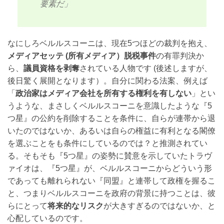
要素だ」
なにしろベルルスコーニは、現在5つほどの裁判を抱え、
メディアセッテ (所有メディア）脱税事件
の有罪判決か
ら、
議員資格を剥奪
されている人物です (後述しますが、
後日驚く展開となります）。自分に関わる法案、例えば
「
政治家はメディア会社を所有する権利を有しない
」とい
うような、まさしくベルルスコーニを意識したような『5
つ星』の公約を削除することを条件に、自らが連帯から退
いたのではないか、あるいは自らの権益に有利となる閣僚
を選ぶことをも条件にしているのでは？と推測されてい
る。そもそも『5つ星』の姿勢に賛意を示していたトラヴ
ァイオは、『5つ星』が、ベルルスコーニからどういう形
であっても離れられない『同盟』と連帯して政権を握るこ
と、つまりベルルスコーニを政府の背景に持つことは、彼
らにとって
将来的なリスク
が大きすぎるのではないか、と
心配しているのです。