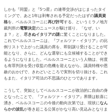
しかも『同盟』と『5つ星』の連帯交渉がはじまったタイ
ミングで、あと1年は剥奪される予定だったはずの
議員資
格
を、ベルルスコーニに
再び許可
する、というミラノ地方
裁判所の
電撃決定
のニュースが駆け巡り、「なぜ、い
ま？」と、
尽きぬイタリアの謎
に驚くことになりました。
これでベルルスコーニは、『フォルツァ・イタリア』の比
例リストで上がった議員の席を、即刻譲り受けることが可
能となり、さらに、どんな選挙にも立候補することができ
るようになりました。ベルルスコーニという人物は、何度
も有罪判決を受け収監の危機を迎えながら、議員特権や恩
赦のおかげで、きわどいところで実刑を切り抜ける。これ
もまた、イタリア司法の不思議のひとつであります。
こうして、突如としてベルルスコーニが政治的に自由の身
となったことで、『フォルツァ・イタリア』界隈は歓喜に
湧き、ベルルスコーニの今後の動向次第では、現状に
なん
らかの波乱
が巻き起こる公算がかなり高い見込みとなりま