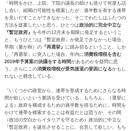
「時間をかけ、上院、下院の議長の助けも借りて何度も話
し合い、組閣の可能性を模索したが、過半数を有する連帯
を見いだすことができなかった。そこでわたしはふたつの
方法を提案したいと思う。ひとつは
政治的に完全中立な
『暫定政府』
を今年の12月末を期限に発足するというこ
と。もうひとつは『暫定政府』が発足できなかった場合、
早期（夏か秋）の
『再選挙』
に踏み切るということ。しか
し『再選挙』に突入した場合、年内に
消費税増税を含む
2019年予算案の決議をする時間
があるのかを疑問に思
う。さらにこの
消費税増税が景気後退の要因になる
かもし
れないと懸念している」
「いくつかの政党から、連帯を形成するためにさらなる時
間が欲しいという要請を受けている。もちろん、（選挙に
よる）政府を構成するための過半数を得るために、時間を
かけて連帯を模索することは有益だとは思うが、その間
（政治の空白からイタリアを守るため）政治的に中立な
『暫定政府』を誕生させることに、合意して欲しい。もち