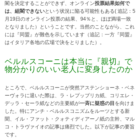
閣を決定することができず、オンライン
投票結果如何で
は、組閣できない
という状況に陥る可能性もある( 追記：5
月19日のオンライン投票の結果、94％と、ほぼ満場一致
となりました）ということです。当然のことながら、これ
には『同盟』が難色を示しています（追記：一方『同盟』
はイタリア各地の広場で決をとりました）。
ベルルスコーニは本当に『親切』で
物分かりのいい老人に変身したのか
ところで、ベルルスコーニが突然アステンショーネ・ベネ
ーヴォラに退いた際は、ラ・レプッブリカ紙、コリエレ・
デッラ・セーラ紙などの主要紙が
一斉に疑惑の目
を向けま
した。特にアンチ・ベルルスコニズムをルーツとする新
聞、イル・ファット・クォティディアーノ紙の主幹、マル
コ・トラヴァイオの記事は痛烈でした。以下が記事の要旨
です。