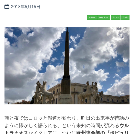
2018年5月15日
Cultura
Deep Roma
Società
Storia
朝と夜ではコロッと報道が変わり、昨日の出来事が昔話の
ように懐かしく語られる、という未知の時間が流れる
ウル
トラカオス
なイタリアに、ついに
欧州連合初の『ポピュリ