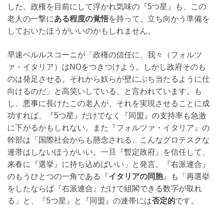
した。政権を目前にして浮かれ気味の『5つ星』も、この
老人の一撃に
ある程度の覚悟
を持って、立ち向かう準備を
しておいたほうがいいのかもしれません。
早速ベルルスコーニが「政権の信任に、我々（フォルツ
ァ・イタリア）はNOをつきつけよう。しかし政府そのも
のは発足させる。それから奴らが壁にぶち当たるように仕
向けるのだ」と高笑いしている、と言われています。も
し、悪事に長けたこの老人が、それを実現させることに成
功すれば、『5つ星』だけでなく『同盟』の支持率も急激
に下がるかもしれない。また『フォルツァ・イタリア』の
幹部は「国際社会からも懸念される、こんなグロテスクな
連帯はしないほうがいい。一旦『暫定政府』を信任して、
来春に『選挙』に持ち込めばいい」と発言。『右派連合』
のもうひとつの一角である『
イタリアの同胞
』も「再選挙
をしたならば『右派連合』だけで組閣できる数字が取れ
る」と、『5つ星』と『同盟』の連帯には
否定的
です。