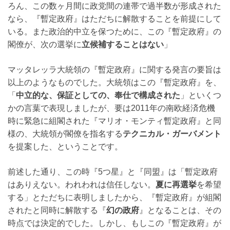
ろん、この数ヶ月間に政党間の連帯で過半数が形成された
なら、『暫定政府』はただちに解散することを前提にして
いる。また政治的中立を保つために、この『暫定政府』の
閣僚が、次の選挙に
立候補することはない
」
マッタレッラ大統領の『暫定政府』に関する発言の要旨は
以上のようなものでした。大統領はこの『暫定政府』を、
「
中立的な、保証としての、奉仕で構成された
」といくつ
かの言葉で表現しましたが、要は2011年の南欧経済危機
時に緊急に組閣された『マリオ・モンティ暫定政府』と同
様の、大統領が閣僚を指名する
テクニカル・ガーバメント
を提案した、ということです。
前述した通り、この時『5つ星』と『同盟』は「暫定政府
はありえない。われわれは信任しない。
夏に再選挙
を希望
する」とただちに表明しましたから、『暫定政府』が組閣
されたと同時に解散する『
幻の政府
』となることは、その
時点では決定的でした。しかし、もしこの『暫定政府』が