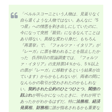
「ベルルスコーニという人物は、見返りなく
自ら退くような人物ではない。あんなに『5
つ星』への憎悪を剥き出しにしていたのに、
今になって突然『親切』になるなんてことは
あり得ない。異様な変わり身だ。もちろん
『再選挙』で、『フォルツァ・イタリア』が
『レーガ』に票を喰われることを阻止したか
った (5月8日の世論調査では、『フォルツ
ァ・イタリア』の支持票14％から、5％以上
の票が『レーガ』に移動するという結果が出
ています）からかもしれないが、両者の間に
なんらかの取引が交わされたのかもしれな
い。
契約された公約のひとつひとつ、閣僚の
顔ぶれ
が明らかになったときに、それが何で
あったかがわかるはずだ。特に
法務相、経済
発展相、財務相
に誰が指名されるかも重要な