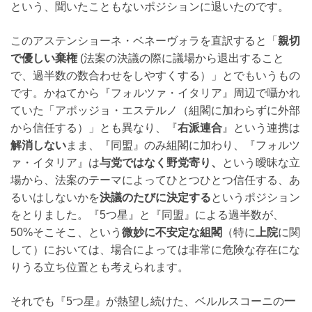
という、聞いたこともないポジションに退いたのです。
このアステンショーネ・ベネーヴォラを直訳すると「
親切
で優しい棄権
(法案の決議の際に議場から退出すること
で、過半数の数合わせをしやすくする）」とでもいうもの
です。かねてから『フォルツァ・イタリア』周辺で囁かれ
ていた「アポッジョ・エステルノ（組閣に加わらずに外部
から信任する）」とも異なり、『
右派連合
』という連携は
解消しない
まま、『同盟』のみ組閣に加わり、『フォルツ
ァ・イタリア』は
与党ではなく野党寄り、
という曖昧な立
場から、法案のテーマによってひとつひとつ信任する、あ
るいはしないかを
決議のたびに決定する
というポジション
をとりました。『5つ星』と『同盟』による過半数が、
50%そこそこ、という
微妙に不安定な組閣
（特に
上院
に関
して）においては、場合によっては非常に危険な存在にな
りうる立ち位置とも考えられます。
それでも『5つ星』が熱望し続けた、ベルルスコーニの
一