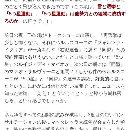
のごとく飛び込んできたのです（この項は、
雪と選挙と
『5つ星運動』
、
『5つ星運動』は他勢力との組閣に成功す
るのか
、の続きです）。
前日の夜、TVの政治トークショーに出演し、「再選挙は
少しも怖くない。それにベルルスコーニの『フォルツァ・
イタリア』が一角をなす『右派連合』に属す『同盟』との
契約連帯はありえないことだ」と力強く語っていた『5つ
星』の
ルイジ・ディ・マイオ
が、次の日の朝には『同盟』
の
マテオ・サルヴィーニ
と組閣？！しかも件のベルルスコ
ーニが『5つ星』と『同盟』の連帯を認め、
好意的
に退い
たという、にわかには信じがたい展開でした。ニュースを
知った途端、「ええ！ どういうこと？」と膝から崩れ落
ちる、という感じでしょうか。
あらゆるすべての組閣の試みが破綻し、3度目の短いコン
サルテーションの後にマッタレッラ大統領が会見をした頃
は、確かに各政党が組閣を巡り脅しあい、罵り合い、足を