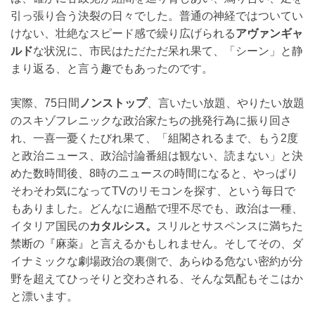
引っ張り合う決裂の日々でした。普通の神経ではついてい
けない、壮絶なスピード感で繰り広げられる
アヴァンギャ
ルド
な状況に、市民はただただ呆れ果て、「シーン」と静
まり返る、と言う趣でもあったのです。
実際、75日間
ノンストップ
、言いたい放題、やりたい放題
のスキゾフレニックな政治家たちの挑発行為に振り回さ
れ、一喜一憂くたびれ果て、「組閣されるまで、もう2度
と政治ニュース、政治討論番組は観ない、読まない」と決
めた数時間後、8時のニュースの時間になると、やっぱり
そわそわ気になってTVのリモコンを探す、という毎日で
もありました。どんなに過酷で理不尽でも、政治は一種、
イタリア国民の
カタルシス。
スリルとサスペンスに満ちた
禁断の『麻薬』と言えるかもしれません。そしてその、ダ
イナミックな劇場政治の裏側で、あらゆる危ない密約が分
野を超えてひっそりと交わされる、そんな気配もそこはか
と漂います。