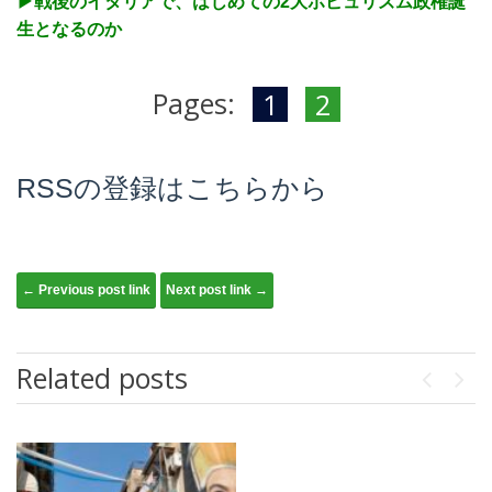
▶︎戦後のイタリアで、はじめての2大ポピュリズム政権誕
生となるのか
Pages:
1
2
RSSの登録はこちらから
Post navigation
← Previous post link
Next post link →
Related posts
Previou
Next