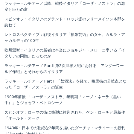
ラッキー・ルチアーノ以降、戦後イタリア「コーザ・ノストラ」の激
変と巨万の富
スピンオフ：イタリアのグランド・ロッジ派のフリーメイソン本部を
訪ねて
レトロスペクティブ：戦後イタリア「抽象芸術」の女王、カルラ・ア
ッカルディの100年
欧州選挙：イタリアの勝者は本当にジョルジャ・メローニ率いる『イ
タリアの同胞』だったのか
ラッキー・ルチアーノ PartⅡ: 第2次世界大戦における「アンダーワー
ルド作戦」とそれからのイタリア
ラッキー・ルチアーノ Part Ⅰ : 「禁酒法」を経て、暗黒街の分岐点とな
った「コーザ・ノストラ」の誕生
1900年前後 :「コーザ・ノストラ」黎明期「マーノ・ネーラ（黒い
手）」とジョセフ・ペトロシーノ
スピンオフ：ローマの街に熱烈に歓迎された、ケン・ローチと最新作
「オールド・オーク」
1943年：日本での壮絶な2年間を描いたダーチャ・マライーニの新刊
「Vita mia（わが人生）」