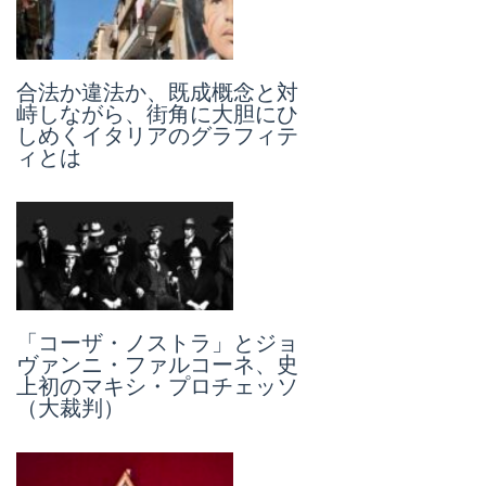
『鉛の時代』:「 国家の偽造
合法か違法か、既成概念と対
犯」となった天才贋作者ト
峙しながら、街角に大胆にひ
ニ・キッキアレッリとは何者
しめくイタリアのグラフィテ
なのか
ィとは
伝説の「ラストタンゴ・イ
「コーザ・ノストラ」とジョ
ン・パリ」、監督ベルナル
ヴァンニ・ファルコーネ、史
ド・ベルトルッチは禁忌に触
上初のマキシ・プロチェッソ
れたのか
（大裁判）