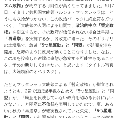
ズム政権』
が樹立する可能性が高くなってきました。5月7
日、イタリア共和国大統領セルジォ・マッタレッラは、ど
うにも収拾がつかない、この政治パニックに終止符を打つ
べく、「大統領の人選による組閣で、
政治的中立『暫定政
権』
を樹立するか、その政府が信任されない場合は早期に
『
再選挙
』を実施するか」各政党に迫った、そのギリギリ
の土壇場で、急遽『
5つ星運動』と『同盟
』が組閣交渉を
開始、怒涛のように政局が動くことになりました。なお、
この項を投稿した途端に事態が急変する可能性もあること
を、予めお断りしておきたい、と思います（タイトル写真
は、大統領府のオベリスク）。
たとえマッタレッラ大統領による『暫定政権』が樹立され
ようとも、2党でほぼ過半数を占める『5つ星運動』と『同
盟』が、「民意を反映していない政府を認めるわけにはい
かない」、と即座に
不信任
を表明していたので、夏、ある
いは秋の『再選挙』が確実視されていた矢先、
『5つ星運
動』と『同盟』
が組閣を試しているというニュースが怒涛