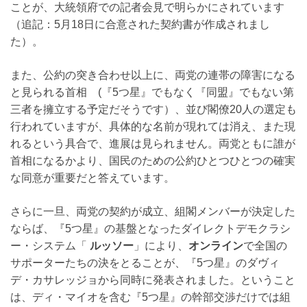
ことが、大統領府での記者会見で明らかにされています
（追記：5月18日に合意された契約書が作成されまし
た）。
また、公約の突き合わせ以上に、両党の連帯の障害になる
と見られる首相 (『5つ星』でもなく『同盟』でもない第
三者を擁立する予定だそうです）、並び閣僚20人の選定も
行われていますが、具体的な名前が現れては消え、また現
れるという具合で、進展は見られません。両党ともに誰が
首相になるかより、国民のための公約ひとつひとつの確実
な同意が重要だと答えています。
さらに一旦、両党の契約が成立、組閣メンバーが決定した
ならば、『5つ星』の基盤となったダイレクトデモクラシ
ー・システム「
ルッソー
」により、
オンライン
で全国の
サポーターたちの決をとることが、『5つ星』のダヴィ
デ・カサレッジョから同時に発表されました。ということ
は、ディ・マイオを含む『5つ星』の幹部交渉だけでは組