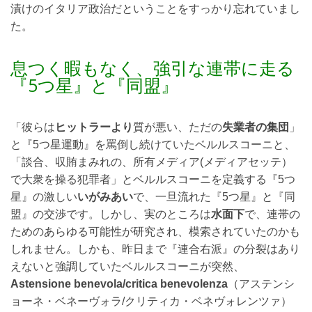
漬けのイタリア政治だということをすっかり忘れていまし
た。
息つく暇もなく、強引な連帯に走る
『5つ星』と『同盟』
「彼らは
ヒットラーより
質が悪い、ただの
失業者の集団
」
と『5つ星運動』を罵倒し続けていたベルルスコーニと、
「談合、収賄まみれの、所有メディア(メディアセッテ）
で大衆を操る犯罪者」とベルルスコーニを定義する『5つ
星』の激しい
いがみあい
で、一旦流れた『5つ星』と『同
盟』の交渉です。しかし、実のところは
水面下
で、連帯の
ためのあらゆる可能性が研究され、模索されていたのかも
しれません。しかも、昨日まで『連合右派』の分裂はあり
えないと強調していたベルルスコーニが突然、
Astensione benevola/critica benevolenza
（アステンシ
ョーネ・ベネーヴォラ/クリティカ・ベネヴォレンツァ）