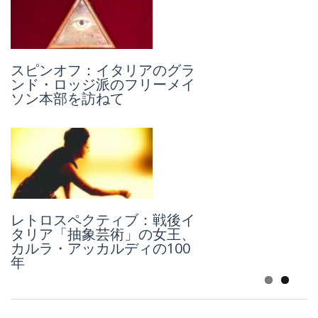
1992〜93年「コーザ・ノスト
スピンオフ：イタリアのグラ
ラ」連続重大事件Ⅲ：フィレ
ンド・ロッジ派のフリーメイ
ンツェ、ミラノ、ローマに拡
ソン本部を訪ねて
大した攻撃
レトロスペクティブ：戦後イ
1992～93年、「コーザ・ノス
タリア「抽象芸術」の女王、
トラ」連続重大事件 Ⅱ：パオ
カルラ・アッカルディの100
ロ・ボルセリーノの場合
年