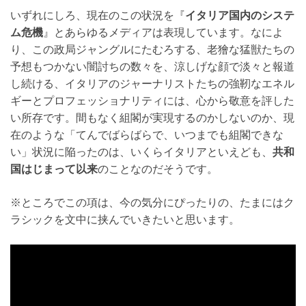
いずれにしろ、現在のこの状況を『
イタリア国内のシステ
ム危機
』とあらゆるメディアは表現しています。なによ
り、この政局ジャングルにたむろする、老獪な猛獣たちの
予想もつかない闇討ちの数々を、涼しげな顔で淡々と報道
し続ける、イタリアのジャーナリストたちの強靭なエネル
ギーとプロフェッショナリティには、心から敬意を評した
い所存です。間もなく組閣が実現するのかしないのか、現
在のような「てんでばらばらで、いつまでも組閣できな
い」状況に陥ったのは、いくらイタリアといえども、
共和
国はじまって以来
のことなのだそうです。
※ところでこの項は、今の気分にぴったりの、たまにはク
ラシックを文中に挟んでいきたいと思います。