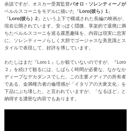
余談ですが、オスカー受賞監督
パオロ・ソレンティーノが
ベルルスコーニをモデルに描いた『
Loro(彼ら）1
』
『
Loro(彼ら）2
』という上下で構成された長編の映画が、
現在公開されています。安っぽく隠微、享楽的で退廃に満
ちたベルルスコーニを巡る露悪趣味を、内容は現実に忠実
に、ソレンティーノらしく大胆でゴージャスな美意識とス
タイルで表現して、好評を博しています。
わたしはまだ『Loro１』しか観ていないのですが、『Loro
２』を続けて観るには、しばらく時間が必要な、なかなか
ディープなデカダンスでした。この主要メディアの所有者
である、金満権力者の倫理感が「イタリアの大衆文化」を
下品にぶち壊した、と言われていますが、「なるほど」と
納得する濃密な内容でもあります。