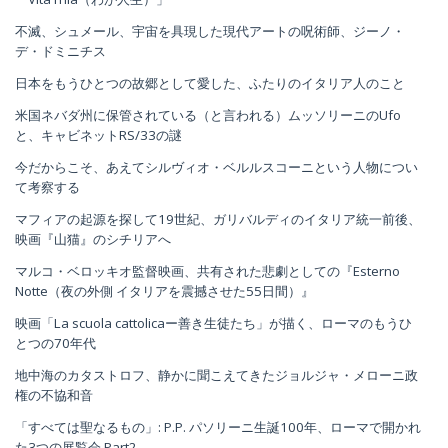
不滅、シュメール、宇宙を具現した現代アートの呪術師、ジーノ・
デ・ドミニチス
日本をもうひとつの故郷として愛した、ふたりのイタリア人のこと
米国ネバダ州に保管されている（と言われる）ムッソリーニのUfo
と、キャビネットRS/33の謎
今だからこそ、あえてシルヴィオ・ベルルスコーニという人物につい
て考察する
マフィアの起源を探して19世紀、ガリバルディのイタリア統一前後、
映画『山猫』のシチリアへ
マルコ・ベロッキオ監督映画、共有された悲劇としての『Esterno
Notte（夜の外側 イタリアを震撼させた55日間）』
映画「La scuola cattolicaー善き生徒たち」が描く、ローマのもうひ
とつの70年代
地中海のカタストロフ、静かに聞こえてきたジョルジャ・メローニ政
権の不協和音
「すべては聖なるもの」: P.P. パソリーニ生誕100年、ローマで開かれ
た3つの展覧会 Part2.