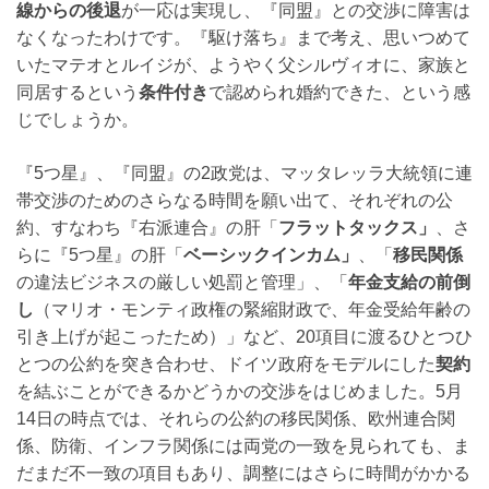
線からの後退
が一応は実現し、『同盟』との交渉に障害は
なくなったわけです。『駆け落ち』まで考え、思いつめて
いたマテオとルイジが、ようやく父シルヴィオに、家族と
同居するという
条件付き
で認められ婚約できた、という感
じでしょうか。
『5つ星』、『同盟』の2政党は、マッタレッラ大統領に連
帯交渉のためのさらなる時間を願い出て、それぞれの公
約、すなわち『右派連合』の肝「
フラットタックス」
、さ
らに『5つ星』の肝「
ベーシックインカム」
、「
移民関係
の違法ビジネスの厳しい処罰と管理」、「
年金支給の前倒
し
（マリオ・モンティ政権の緊縮財政で、年金受給年齢の
引き上げが起こったため）」など、20項目に渡るひとつひ
とつの公約を突き合わせ、ドイツ政府をモデルにした
契約
を結ぶことができるかどうかの交渉をはじめました。5月
14日の時点では、それらの公約の移民関係、欧州連合関
係、防衛、インフラ関係には両党の一致を見られても、ま
だまだ不一致の項目もあり、調整にはさらに時間がかかる