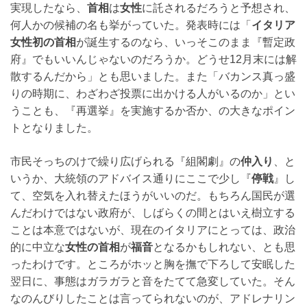
実現したなら、
首相
は
女性
に託されるだろうと予想され、
何人かの候補の名も挙がっていた。発表時には「
イタリア
女性初の首相
が誕生するのなら、いっそこのまま『暫定政
府』でもいいんじゃないのだろうか。どうせ12月末には解
散するんだから」とも思いました。また「バカンス真っ盛
りの時期に、わざわざ投票に出かける人がいるのか」とい
うことも、『再選挙』を実施するか否か、の大きなポイン
トとなりました。
市民そっちのけで繰り広げられる『組閣劇』の
仲入り
、と
いうか、大統領のアドバイス通りにここで少し『
停戦
』し
て、空気を入れ替えたほうがいいのだ。もちろん国民が選
んだわけではない政府が、しばらくの間とはいえ樹立する
ことは本意ではないが、現在のイタリアにとっては、政治
的に中立な
女性の首相
が
福音
となるかもしれない、とも思
ったわけです。ところがホッと胸を撫で下ろして安眠した
翌日に、事態はガラガラと音をたてて急変していた。そん
なのんびりしたことは言ってられないのが、アドレナリン